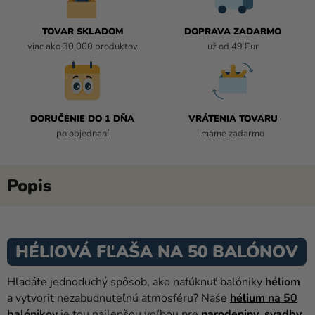
TOVAR SKLADOM
DOPRAVA ZADARMO
viac ako 30 000 produktov
už od 49 Eur
DORUČENIE DO 1 DŇA
VRÁTENIA TOVARU
po objednaní
máme zadarmo
HÉLIOVÁ FĽAŠA NA 50 BALÓNOV
Hľadáte jednoduchý spôsob, ako nafúknuť balóniky
héliom
a vytvoriť nezabudnuteľnú atmosféru? Naše
hélium
na 50
balónikov
je tou najlepšou voľbou pre
narodeniny
,
svadby
,