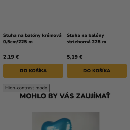
Priemerné
hodnotenie
Stuha na balóny krémová
Stuha na balóny
produktu
0,5cm/225 m
strieborná 225 m
je
5,0
2,19 €
5,19 €
z
5
DO KOŠÍKA
DO KOŠÍKA
hviezdičiek.
High-contrast mode
MOHLO BY VÁS ZAUJÍMAŤ