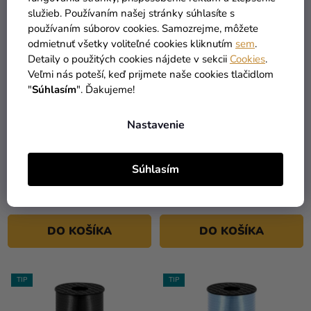
služieb. Používaním našej stránky súhlasíte s
používaním súborov cookies. Samozrejme, môžete
odmietnuť všetky voliteľné cookies kliknutím
sem
.
Detaily o použitých cookies nájdete v sekcii
Cookies
.
Veľmi nás poteší, keď prijmete naše cookies tlačidlom
"
Súhlasím
". Ďakujeme!
Priemerné
Priemerné
Nastavenie
hodnotenie
hodnotenie
Air Swimmers Clownfish -
Stuha na balóny biela
produktu
produktu
Nemo
225 m
Súhlasím
je
je
28,90 €
(–31 %)
4,8
5,0
19,90 €
2,19 €
z
z
5
5
DO KOŠÍKA
DO KOŠÍKA
hviezdičiek.
hviezdičiek.
TIP
TIP