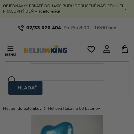
Prejsť
OBJEDNÁVKY PRIJATÉ DO 14:00 BUDÚ DORUČENÉ NASLEDUJÚCI
na
PRACOVNÝ DEŇ
Viac informácií
obsah
02/33 070 404
N
K
HĽADAŤ
Nožnicové
stany
Hélium do balónikov
Héliová fľaša na 50 balónov
Kanekalon
Hélium
a