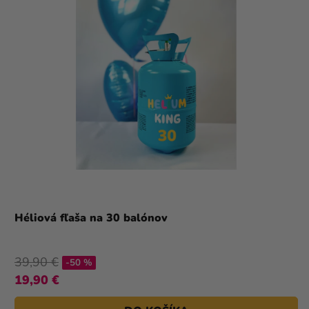
Héliová fľaša na 30 balónov
39,90 €
-50 %
19,90 €