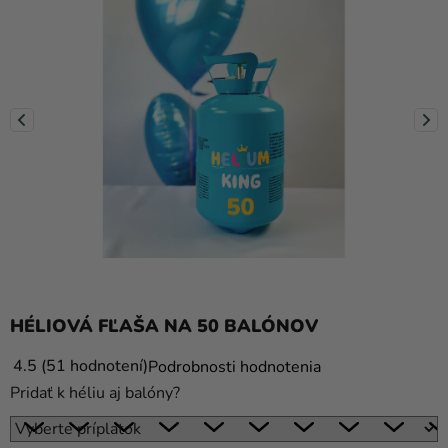
balóny
Svadba
Párty
Výzdoba
a
doplnky
Karnevalové
kostýmy a
masky
Oblečenie
HÉLIOVÁ FĽAŠA NA 50 BALÓNOV
Pečenie
Priemerné
4
.5
51 hodnotení
Podrobnosti hodnotenia
hodnotenie
Novinky
Pridať k héliu aj balóny?
produktu
Darčeky
je