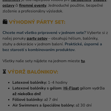
oslavy
či
firemné eventy
. Jednoduché použitie, bezpečné
zloženie a profesionálny výsledok.
🛍
VÝHODNÝ PÁRTY SET:
Chcete mať všetko pripravené v jednom sete?
Vyberte si z
našej ponuky
party setov
– obsahujú hélium, balóniky,
stuhy a dekorácie v jednom balení.
Praktické, úsporné a
bez starostí s kombinovaním produktov
.
Všetky naše sety nájdete na jednom mieste
tu
.
⏳
VÝDRŽ BALÓNIKOV:
Latexové balóniky:
1-4 hodiny
Latexové balóniky s gélom
:
Hi-Float
gélom vydržia
až niekoľko dní!
Fóliové balóniky:
až 7 dní
Air Swimmers a špeciálne balóny:
až 30 dní