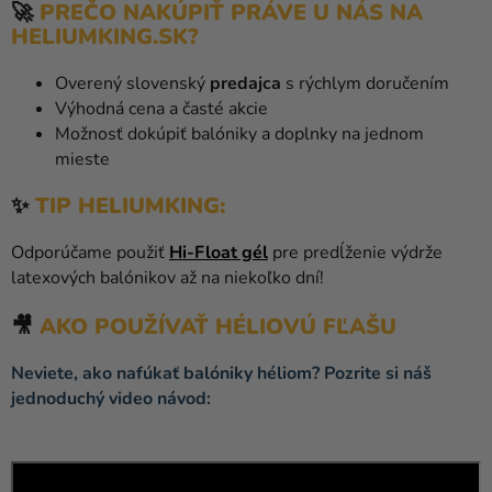
🚀
PREČO NAKÚPIŤ PRÁVE U NÁS NA
HELIUMKING.SK?
Overený slovenský
predajca
s rýchlym doručením
Výhodná cena a časté akcie
Možnosť dokúpiť balóniky a doplnky na jednom
mieste
✨
TIP HELIUMKING:
Odporúčame použiť
Hi-Float gél
pre predĺženie výdrže
latexových balónikov až na niekoľko dní!
🎥
AKO POUŽÍVAŤ HÉLIOVÚ FĽAŠU
Neviete, ako nafúkať balóniky héliom? Pozrite si náš
jednoduchý video návod: