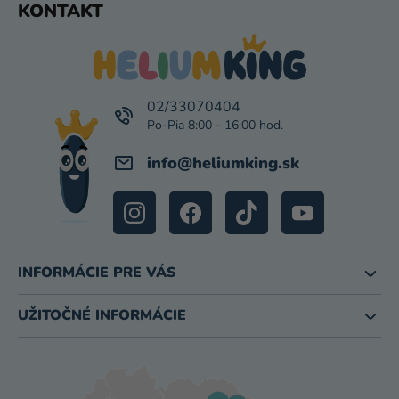
KONTAKT
Á
P
Ä
T
I
02/33070404
E
info
@
heliumking.sk
INFORMÁCIE PRE VÁS
UŽITOČNÉ INFORMÁCIE