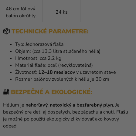
46 cm fóliový
24 ks
balón okrúhly
📦
TECHNICKÉ PARAMETRE:
Typ: Jednorazová fľaša
Objem: (cca 13,3 litra stlačeného hélia)
Hmotnosť: cca 2,2 kg
Materiál fľaše: oceľ (recyklovateľná)
Životnosť:
12–18 mesiacov
v uzavretom stave
Rozmer
balónov zvolených k héliu je 30 cm
🔐
BEZPEČNÉ A EKOLOGICKÉ:
Hélium je
nehorľavý, netoxický a bezfarebný plyn
. Je
bezpečný pre deti aj dospelých, bez zápachu a chuti. Fľašu
je možné po použití ekologicky zlikvidovať ako kovový
odpad.