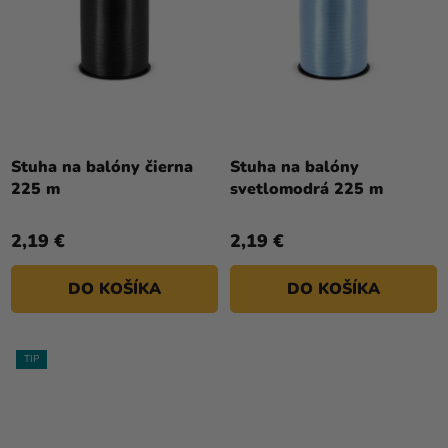
Priemerné
hodnotenie
Stuha na balóny čierna
Stuha na balóny
produktu
225 m
svetlomodrá 225 m
je
4,0
2,19 €
2,19 €
z
5
DO KOŠÍKA
DO KOŠÍKA
hviezdičiek.
TIP