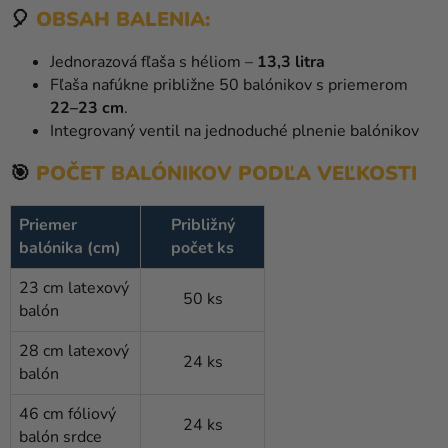
🎈
OBSAH BALENIA:
Jednorazová fľaša s héliom –
13,3 litra
Fľaša nafúkne približne 50 balónikov s priemerom
22–23 cm
.
Integrovaný ventil na jednoduché plnenie balónikov
🎯
POČET BALÓNIKOV PODĽA VEĽKOSTI
Priemer
Približný
balónika (cm)
počet ks
23 cm latexový
50 ks
balón
28 cm latexový
24 ks
balón
46 cm fóliový
24 ks
balón srdce