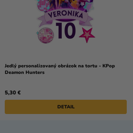
Jedlý personalizovaný obrázok na tortu - KPop
Deamon Hunters
5,30 €
DETAIL
Z