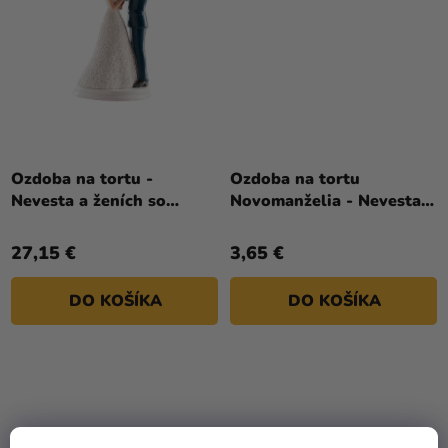
Ozdoba na tortu -
Ozdoba na tortu
Nevesta a ženích so
Novomanželia - Nevesta
zábavným detailom 20 cm
so závojom
27,15 €
3,65 €
DO KOŠÍKA
DO KOŠÍKA