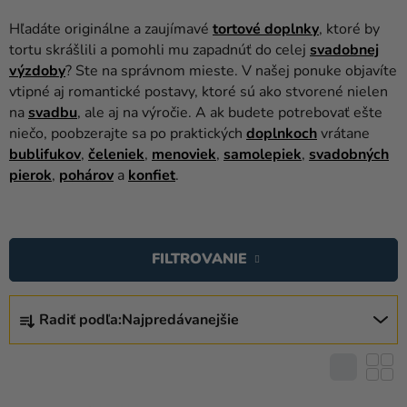
balóny
Hľadáte originálne a zaujímavé
tortové
doplnky
, ktoré by
Svadba
tortu skrášlili a pomohli mu zapadnúť do celej
svadobnej
výzdoby
? Ste na správnom mieste. V našej ponuke objavíte
Párty
vtipné aj romantické postavy, ktoré sú ako stvorené nielen
na
svadbu
, ale aj na výročie. A ak budete potrebovať ešte
Výzdoba
niečo, poobzerajte sa po praktických
doplnkoch
vrátane
a
bublifukov
,
čeleniek
,
menoviek
,
samolepiek
,
svadobných
doplnky
pierok
,
pohárov
a
konfiet
.
Karnevalové
V
kostýmy a
masky
Ý
FILTROVANIE
P
Oblečenie
I
R
S
Pečenie
Radiť podľa:
Najpredávanejšie
A
P
D
Novinky
R
E
O
Darčeky
N