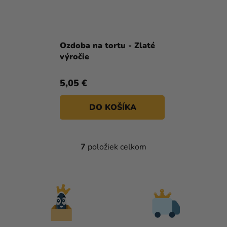
Ozdoba na tortu - Zlaté
výročie
5,05 €
DO KOŠÍKA
7
položiek celkom
O
V
L
Á
D
A
C