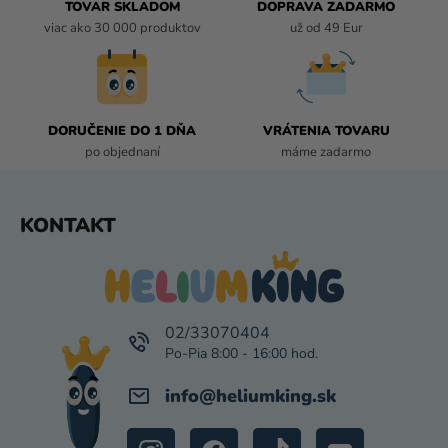
I
TOVAR SKLADOM
DOPRAVA ZADARMO
E
viac ako 30 000 produktov
už od 49 Eur
P
R
V
K
DORUČENIE DO 1 DŇA
VRÁTENIA TOVARU
Y
po objednaní
máme zadarmo
V
Ý
P
Z
KONTAKT
I
Á
S
P
U
Ä
T
I
02/33070404
E
info
@
heliumking.sk