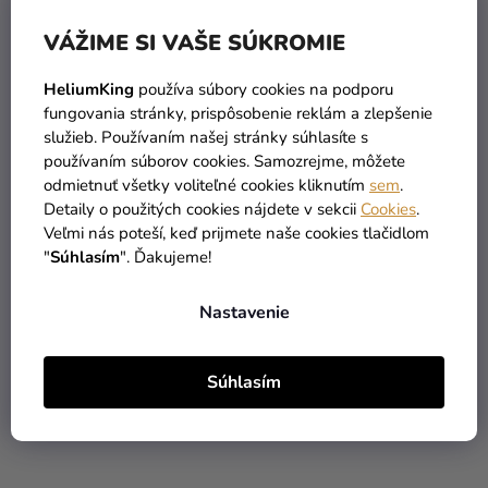
VÁŽIME SI VAŠE SÚKROMIE
HeliumKing
používa súbory cookies na podporu
fungovania stránky, prispôsobenie reklám a zlepšenie
služieb. Používaním našej stránky súhlasíte s
Ozdoba na tortu -
Ozdoba na tortu -
používaním súborov cookies. Samozrejme, môžete
Novomanželia na motorke
Ulovený ženích
odmietnuť všetky voliteľné cookies kliknutím
sem
.
Detaily o použitých cookies nájdete v sekcii
Cookies
.
11,25 €
10,85 €
Veľmi nás poteší, keď prijmete naše cookies tlačidlom
"
Súhlasím
". Ďakujeme!
DO KOŠÍKA
DO KOŠÍKA
Nastavenie
Súhlasím