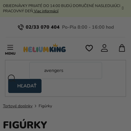
Prejsť
OBJEDNÁVKY PRIJATÉ DO 14:00 BUDÚ DORUČENÉ NASLEDUJÚCI
na
PRACOVNÝ DEŇ
Viac informácií
obsah
02/33 070 404
N
K
HĽADAŤ
Nožnicové
stany
Tortové doplnky
Figúrky
Kanekalon
Hélium
FIGÚRKY
a