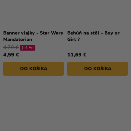
Banner vlajky - Star Wars
Behúň na stôl - Boy or
Mandalorian
Girl ?
4,79 €
(–4 %)
4,59 €
11,69 €
DO KOŠÍKA
DO KOŠÍKA