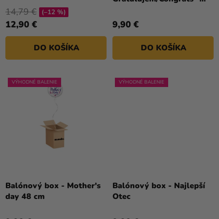
O
je
zlatý
14,79 €
V
(–12 %)
4,0
12,90 €
9,90 €
z
5
DO KOŠÍKA
DO KOŠÍKA
hviezdičiek.
VÝHODNÉ BALENIE
VÝHODNÉ BALENIE
Balónový box - Mother's
Balónový box - Najlepší
day 48 cm
Otec