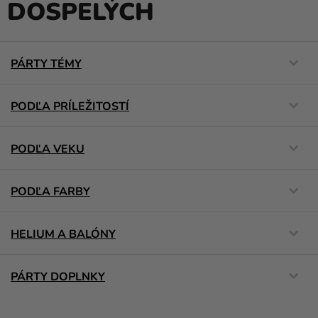
DOSPELÝCH
balóny
Svadba
PÁRTY TÉMY
Párty
Výzdoba
PODĽA PRÍLEŽITOSTÍ
a
doplnky
PODĽA VEKU
Karnevalové
kostýmy a
masky
PODĽA FARBY
Oblečenie
HELIUM A BALÓNY
Pečenie
Novinky
PÁRTY DOPLNKY
Darčeky