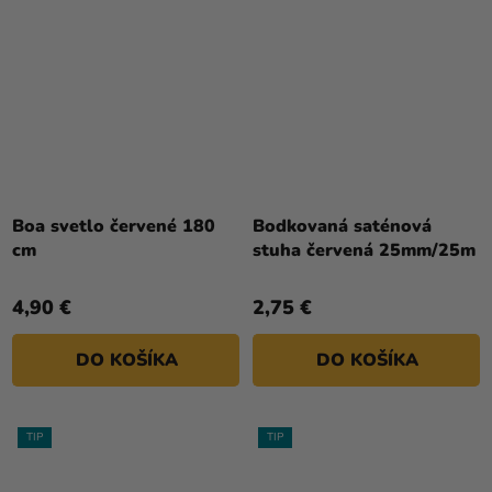
Priemerné
hodnotenie
Boa svetlo červené 180
Bodkovaná saténová
produktu
cm
stuha červená 25mm/25m
je
4,0
4,90 €
2,75 €
z
5
DO KOŠÍKA
DO KOŠÍKA
hviezdičiek.
TIP
TIP