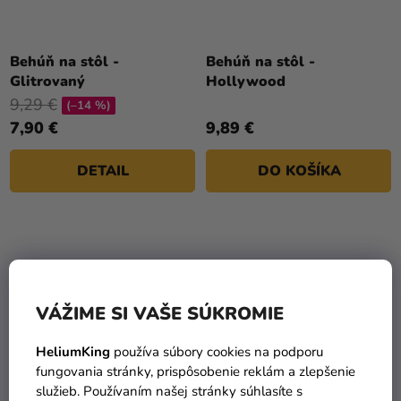
Behúň na stôl -
Behúň na stôl -
Glitrovaný
Hollywood
9,29 €
(–14 %)
7,90 €
9,89 €
DETAIL
DO KOŠÍKA
VÁŽIME SI VAŠE SÚKROMIE
HeliumKing
používa súbory cookies na podporu
fungovania stránky, prispôsobenie reklám a zlepšenie
služieb. Používaním našej stránky súhlasíte s