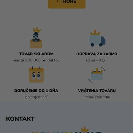
HORE
k
Á
o
D
v
A
a
C
n
i
I
e
E
P
R
TOVAR SKLADOM
DOPRAVA ZADARMO
V
viac ako 30 000 produktov
už od 49 Eur
K
Y
V
Ý
P
DORUČENIE DO 1 DŇA
VRÁTENIA TOVARU
I
po objednaní
máme zadarmo
S
U
Z
KONTAKT
Á
P