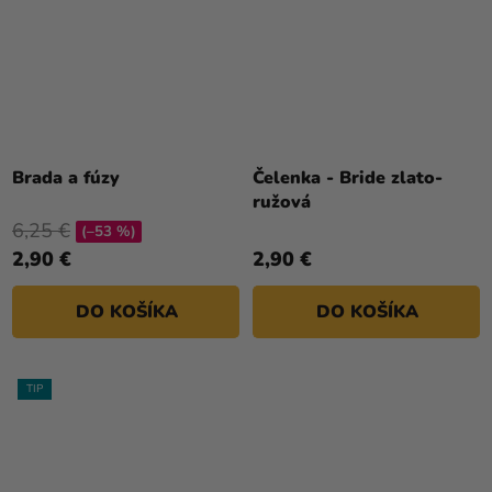
Brada a fúzy
Čelenka - Bride zlato-
ružová
6,25 €
(–53 %)
2,90 €
2,90 €
DO KOŠÍKA
DO KOŠÍKA
TIP