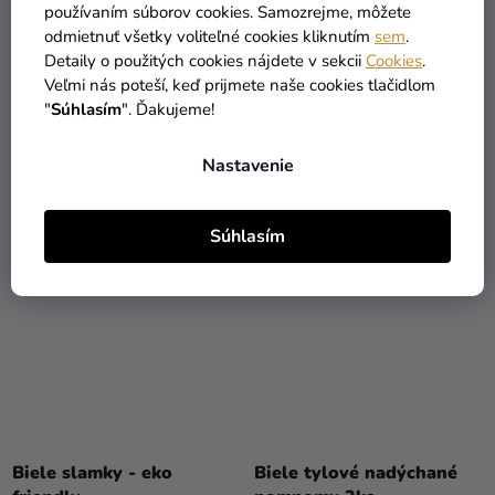
používaním súborov cookies. Samozrejme, môžete
Behúň na stôl - Juta s
Behúň na stôl - Metalický
odmietnuť všetky voliteľné cookies kliknutím
sem
.
čipkou
Detaily o použitých cookies nájdete v sekcii
Cookies
.
Veľmi nás poteší, keď prijmete naše cookies tlačidlom
11,69 €
8,39 €
"
Súhlasím
". Ďakujeme!
DO KOŠÍKA
DETAIL
Nastavenie
Súhlasím
Biele slamky - eko
Biele tylové nadýchané