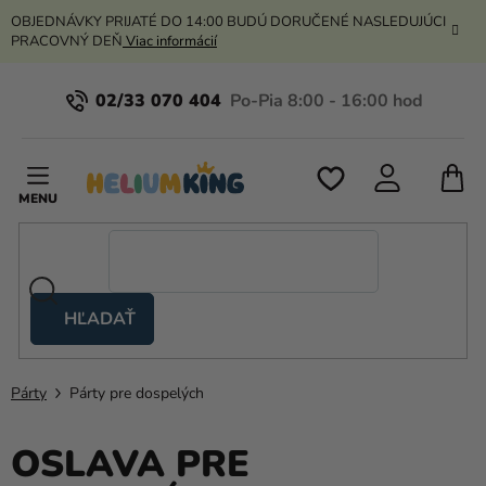
Prejsť
OBJEDNÁVKY PRIJATÉ DO 14:00 BUDÚ DORUČENÉ NASLEDUJÚCI
na
PRACOVNÝ DEŇ
Viac informácií
obsah
02/33 070 404
N
K
HĽADAŤ
Nožnicové
stany
Párty
Párty pre dospelých
Kanekalon
Hélium
OSLAVA PRE
a