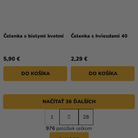
Priemerné
hodnotenie
Čelenka s bielymi kvetmi
Čelenka s hviezdami 40
produktu
je
5,0
5,90 €
2,29 €
z
5
DO KOŠÍKA
DO KOŠÍKA
hviezdičiek.
NAČÍTAŤ 36 ĎALŠÍCH
S
1
t
28
O
r
976
položiek celkom
á
V
n
L