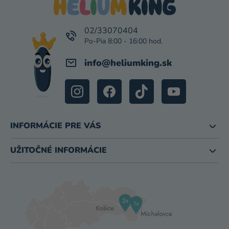
Ä
T
I
02/33070404
E
info
@
heliumking.sk
INFORMÁCIE PRE VÁS
UŽITOČNÉ INFORMÁCIE