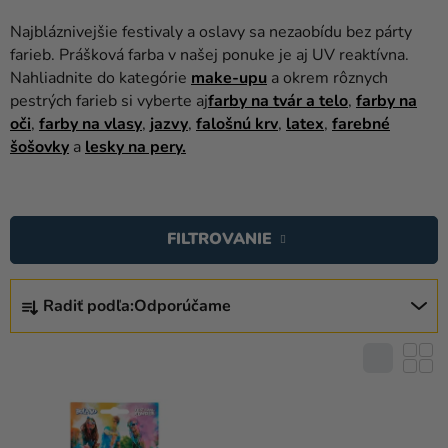
balóny
Najbláznivejšie festivaly a oslavy sa nezaobídu bez párty
Svadba
farieb. Prášková farba v našej ponuke je aj UV reaktívna.
Nahliadnite do kategórie
make-upu
a okrem rôznych
Párty
pestrých farieb si vyberte aj
farby na tvár a telo
,
farby na
oči
,
farby na vlasy
,
jazvy
,
falošnú krv
,
latex
,
farebné
Výzdoba
šošovky
a
lesky na pery.
a
doplnky
V
Karnevalové
Ý
FILTROVANIE
kostýmy a
P
masky
I
R
S
Radiť podľa:
Odporúčame
Oblečenie
A
P
D
Pečenie
R
E
O
Novinky
N
D
I
Darčeky
U
E