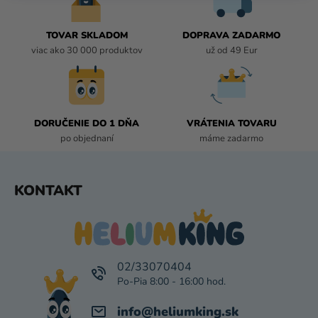
A
C
I
TOVAR SKLADOM
DOPRAVA ZADARMO
E
viac ako 30 000 produktov
už od 49 Eur
P
R
V
K
DORUČENIE DO 1 DŇA
VRÁTENIA TOVARU
Y
po objednaní
máme zadarmo
V
Ý
P
Z
KONTAKT
I
Á
S
P
U
Ä
T
I
02/33070404
E
info
@
heliumking.sk