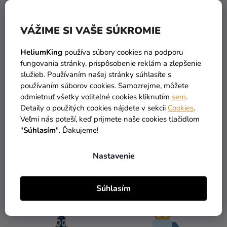
VÁŽIME SI VAŠE SÚKROMIE
HeliumKing
používa súbory cookies na podporu
fungovania stránky, prispôsobenie reklám a zlepšenie
Kamienky na tvár -
služieb. Používaním našej stránky súhlasíte s
Tropical
používaním súborov cookies. Samozrejme, môžete
odmietnuť všetky voliteľné cookies kliknutím
sem
.
3,19 €
Detaily o použitých cookies nájdete v sekcii
Cookies
.
Veľmi nás poteší, keď prijmete naše cookies tlačidlom
DO KOŠÍKA
"
Súhlasím
". Ďakujeme!
Nastavenie
3
položiek celkom
O
V
Súhlasím
L
Á
D