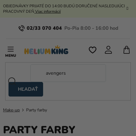
Prejsť
OBJEDNÁVKY PRIJATÉ DO 14:00 BUDÚ DORUČENÉ NASLEDUJÚCI
na
PRACOVNÝ DEŇ
Viac informácií
obsah
02/33 070 404
N
K
HĽADAŤ
Nožnicové
stany
Make-up
Party farby
Kanekalon
Hélium
PARTY FARBY
a