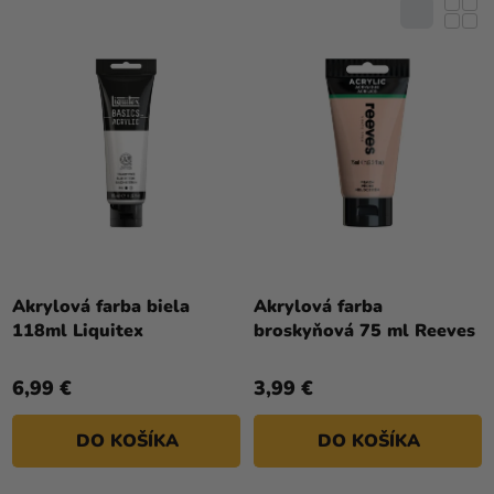
R
E
O
N
D
I
U
E
K
P
T
R
O
O
V
D
U
K
T
Akrylová farba biela
Akrylová farba
118ml Liquitex
broskyňová 75 ml Reeves
O
V
6,99 €
3,99 €
DO KOŠÍKA
DO KOŠÍKA