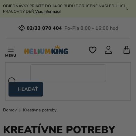
Prejsť
OBJEDNÁVKY PRIJATÉ DO 14:00 BUDÚ DORUČENÉ NASLEDUJÚCI
na
PRACOVNÝ DEŇ
Viac informácií
obsah
02/33 070 404
N
K
HĽADAŤ
Nožnicové
stany
Domov
Kreatívne potreby
Kanekalon
Hélium
KREATÍVNE POTREBY
a