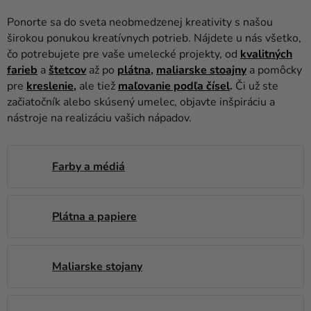
balóny
Ponorte sa do sveta neobmedzenej kreativity s našou
Svadba
širokou ponukou kreatívnych potrieb. Nájdete u nás všetko,
čo potrebujete pre vaše umelecké projekty, od
kvalitných
Párty
farieb
a
štetcov
až po
plátna
,
maliarske stoajny
a pomôcky
pre
kreslenie
,
ale tiež
maľovanie podľa čísel
.
Či už ste
Výzdoba
začiatočník alebo skúsený umelec, objavte inšpiráciu a
a
nástroje na realizáciu vašich nápadov.
doplnky
Karnevalové
Farby a médiá
kostýmy a
masky
Oblečenie
Plátna a papiere
Pečenie
Maliarske stojany
Novinky
Darčeky