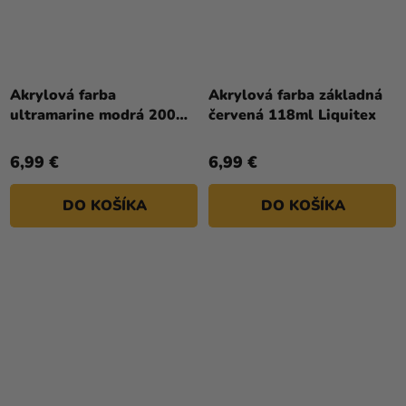
Akrylová farba
Akrylová farba základná
ultramarine modrá 200
červená 118ml Liquitex
ml Reeves
6,99 €
6,99 €
DO KOŠÍKA
DO KOŠÍKA