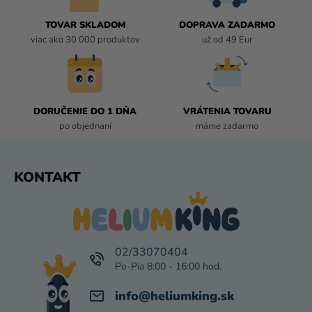
P
R
TOVAR SKLADOM
DOPRAVA ZADARMO
V
viac ako 30 000 produktov
už od 49 Eur
K
Y
V
Ý
P
DORUČENIE DO 1 DŇA
VRÁTENIA TOVARU
I
po objednaní
máme zadarmo
S
U
Z
KONTAKT
Á
P
Ä
T
I
02/33070404
E
info
@
heliumking.sk