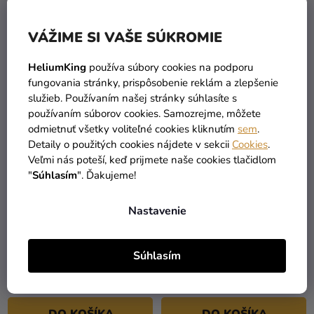
DO KOŠÍKA
DO KOŠÍKA
VÁŽIME SI VAŠE SÚKROMIE
HeliumKing
používa súbory cookies na podporu
fungovania stránky, prispôsobenie reklám a zlepšenie
služieb. Používaním našej stránky súhlasíte s
používaním súborov cookies. Samozrejme, môžete
odmietnuť všetky voliteľné cookies kliknutím
sem
.
Detaily o použitých cookies nájdete v sekcii
Cookies
.
Veľmi nás poteší, keď prijmete naše cookies tlačidlom
"
Súhlasím
". Ďakujeme!
Nastavenie
Akrylová farba práškovo
Akrylová farba ružová
modrá 75 ml Reeves
120ml Winsor & Newton
Súhlasím
3,99 €
6,99 €