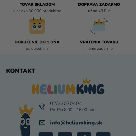
R
TOVAR SKLADOM
DOPRAVA ZADARMO
V
viac ako 30 000 produktov
už od 49 Eur
K
Y
V
Ý
P
DORUČENIE DO 1 DŇA
VRÁTENIA TOVARU
I
po objednaní
máme zadarmo
S
U
Z
KONTAKT
Á
P
Ä
T
I
02/33070404
E
info
@
heliumking.sk