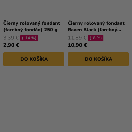
Čierny rolovaný fondant
Čierny rolovaný fondant
(farebný fondán) 250 g
Raven Black (farebný
fondán) 1kg
3,39 €
11,89 €
(–14 %)
(–8 %)
2,90 €
10,90 €
DO KOŠÍKA
DO KOŠÍKA