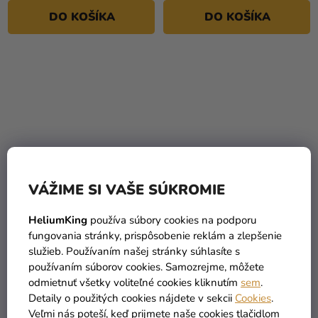
DO KOŠÍKA
DO KOŠÍKA
VÁŽIME SI VAŠE SÚKROMIE
Jedlé lepidlo Edible Glue
Jedlé lepidlo Sugarcraft
HeliumKing
používa súbory cookies na podporu
so štetcom - 22 g
25g
fungovania stránky, prispôsobenie reklám a zlepšenie
2,79 €
3,79 €
služieb. Používaním našej stránky súhlasíte s
(–31 %)
(–23 %)
používaním súborov cookies. Samozrejme, môžete
1,90 €
2,90 €
odmietnuť všetky voliteľné cookies kliknutím
sem
.
Detaily o použitých cookies nájdete v sekcii
Cookies
.
DO KOŠÍKA
DO KOŠÍKA
Veľmi nás poteší, keď prijmete naše cookies tlačidlom