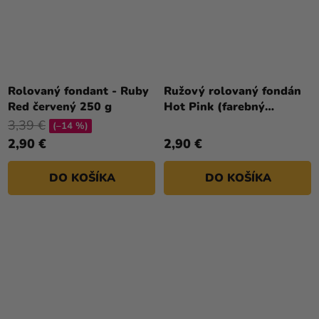
Rolovaný fondant - Ruby
Ružový rolovaný fondán
Red červený 250 g
Hot Pink (farebný
fondán) 250 g
3,39 €
(–14 %)
2,90 €
2,90 €
DO KOŠÍKA
DO KOŠÍKA