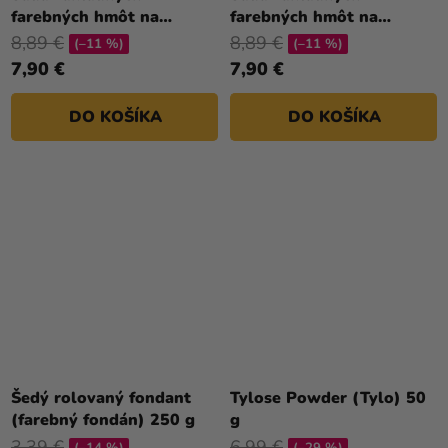
farebných hmôt na
farebných hmôt na
poťahovanie a
poťahovanie a
8,89 €
8,89 €
(–11 %)
(–11 %)
modelovanie 500 g
modelovanie 500 g -
7,90 €
7,90 €
cukrová pasta
DO KOŠÍKA
DO KOŠÍKA
Šedý rolovaný fondant
Tylose Powder (Tylo) 50
(farebný fondán) 250 g
g
3,39 €
6,99 €
(–14 %)
(–29 %)