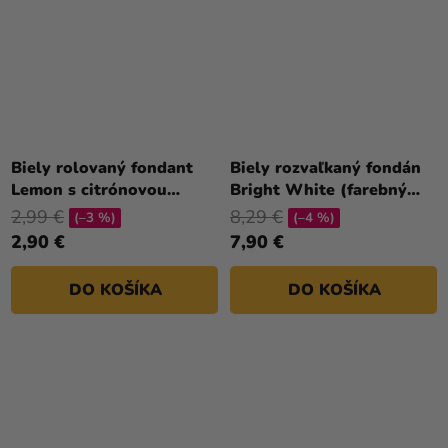
Biely rolovaný fondant
Biely rozvaľkaný fondán
Lemon s citrónovou
Bright White (farebný
príchuťou 250 g
fondán) 430 g
2,99 €
8,29 €
(–3 %)
(–4 %)
2,90 €
7,90 €
DO KOŠÍKA
DO KOŠÍKA