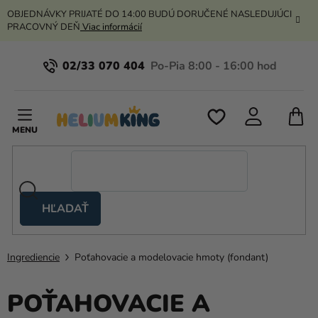
Prejsť
OBJEDNÁVKY PRIJATÉ DO 14:00 BUDÚ DORUČENÉ NASLEDUJÚCI
na
PRACOVNÝ DEŇ
Viac informácií
obsah
02/33 070 404
N
K
HĽADAŤ
Nožnicové
stany
Ingrediencie
Poťahovacie a modelovacie hmoty (fondant)
Kanekalon
Hélium
POŤAHOVACIE A
a