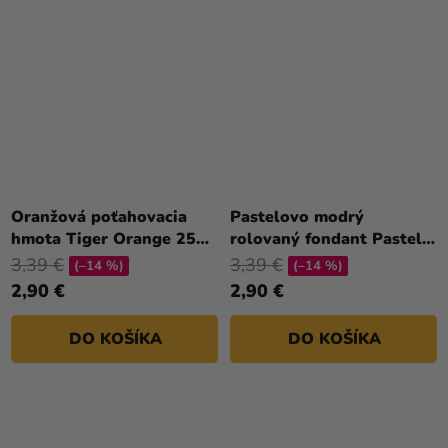
Oranžová poťahovacia
Pastelovo modrý
hmota Tiger Orange 250
rolovaný fondant Pastel
g
Blue - farebný fondán
3,39 €
3,39 €
(–14 %)
(–14 %)
250 g
2,90 €
2,90 €
DO KOŠÍKA
DO KOŠÍKA