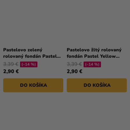
Pastelovo zelený
Pastelovo žltý rolovaný
rolovaný fondán Pastel
fondán Pastel Yellow
Green (farebný fondán)
(farebný fondán) 250 g
3,39 €
3,39 €
(–14 %)
(–14 %)
250 g
2,90 €
2,90 €
DO KOŠÍKA
DO KOŠÍKA