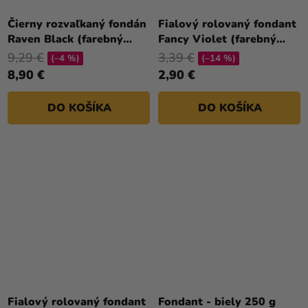
Čierny rozvaľkaný fondán
Fialový rolovaný fondant
Raven Black (farebný
Fancy Violet (farebný
fondán) 430 g
fondán) 250g
9,29 €
3,39 €
(–4 %)
(–14 %)
8,90 €
2,90 €
DO KOŠÍKA
DO KOŠÍKA
Fialový rolovaný fondant
Fondant - biely 250 g