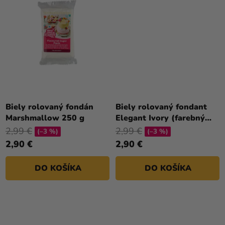
Biely rolovaný fondán
Biely rolovaný fondant
Marshmallow 250 g
Elegant Ivory (farebný
fondán) 250 g
2,99 €
2,99 €
(–3 %)
(–3 %)
2,90 €
2,90 €
DO KOŠÍKA
DO KOŠÍKA