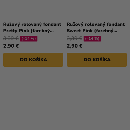
Ružový rolovaný fondant
Ružový rolovaný fondant
Pretty Pink (farebný
Sweet Pink (farebný
fondán) 250 g
fondán) 250g
3,39 €
3,39 €
(–14 %)
(–14 %)
2,90 €
2,90 €
DO KOŠÍKA
DO KOŠÍKA