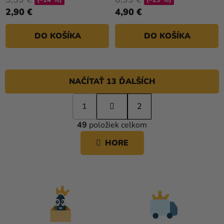
2,90 €
4,90 €
DO KOŠÍKA
DO KOŠÍKA
NAČÍTAŤ 13 ĎALŠÍCH
S
1
t
2
O
r
49
položiek celkom
á
V
n
L
HORE
k
Á
o
D
v
A
a
C
n
i
I
e
E
P