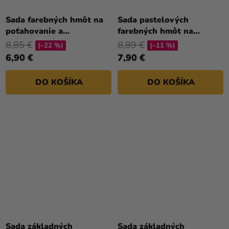
Sada farebných hmôt na
Sada pastelových
poťahovanie a
farebných hmôt na
modelovanie Halloween
poťahovanie a
8,85 €
8,89 €
(–22 %)
(–11 %)
500 g - cukrová pasta
modelovanie 500 g
6,90 €
7,90 €
DO KOŠÍKA
DO KOŠÍKA
Sada základných
Sada základných