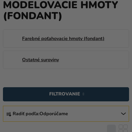
MODELOVACIE HMOTY
balóny
(FONDANT)
Svadba
Párty
Farebné poťahovacie hmoty (fondant)
Výzdoba
a
doplnky
Ostatné suroviny
Karnevalové
kostýmy a
masky
V
Ý
Oblečenie
FILTROVANIE
P
Pečenie
I
R
S
Radiť podľa:
Odporúčame
Novinky
A
P
D
Darčeky
R