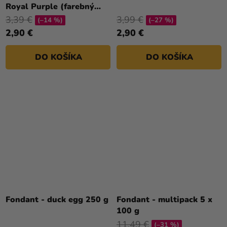
Royal Purple (farebný
fondán) 250 g
3,39 €
3,99 €
(–14 %)
(–27 %)
2,90 €
2,90 €
DO KOŠÍKA
DO KOŠÍKA
Fondant - duck egg 250 g
Fondant - multipack 5 x
100 g
11,49 €
(–31 %)