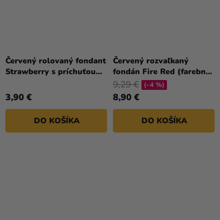
Červený rolovaný fondant
Červený rozvaľkaný
Strawberry s príchuťou
fondán Fire Red (farebný
jahôd 250 g
fondán) 430 g
9,29 €
(–4 %)
3,90 €
8,90 €
DO KOŠÍKA
DO KOŠÍKA