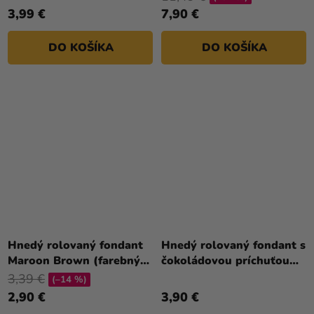
3,99 €
7,90 €
DO KOŠÍKA
DO KOŠÍKA
Hnedý rolovaný fondant
Hnedý rolovaný fondant s
Maroon Brown (farebný
čokoládovou príchuťou
fondán) 250 g
(farebný fondán)
3,39 €
(–14 %)
2,90 €
3,90 €