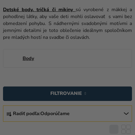
balóny
Detské body. tričká či mikiny
sú vyrobené z mäkkej a
Svadba
pohodlnej látky, aby vaše deti mohli oslavovať s vami bez
obmedzení pohybu. S nádhernými svadobnými motívmi a
Párty
jemnými detailmi je toto oblečenie ideálnym spoločníkom
pre mladých hostí na svadbe či oslavách.
Výzdoba
a
doplnky
Body
Karnevalové
kostýmy a
V
masky
Ý
Oblečenie
FILTROVANIE
P
I
Pečenie
R
S
Radiť podľa:
Odporúčame
A
Novinky
P
D
R
Darčeky
E