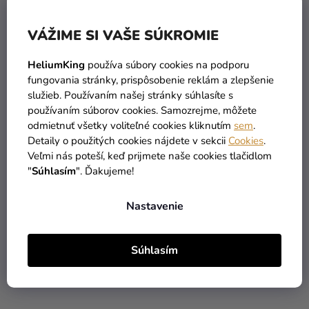
VÁŽIME SI VAŠE SÚKROMIE
HeliumKing
používa súbory cookies na podporu
fungovania stránky, prispôsobenie reklám a zlepšenie
služieb. Používaním našej stránky súhlasíte s
Detské body - Tím
Detské body - Tím
používaním súborov cookies. Samozrejme, môžete
Nevesty
Ženícha
odmietnuť všetky voliteľné cookies kliknutím
sem
.
Detaily o použitých cookies nájdete v sekcii
Cookies
.
Veľmi nás poteší, keď prijmete naše cookies tlačidlom
11,90 €
11,90 €
"
Súhlasím
". Ďakujeme!
DETAIL
DETAIL
Nastavenie
PERSONAL
PERSONAL
Súhlasím