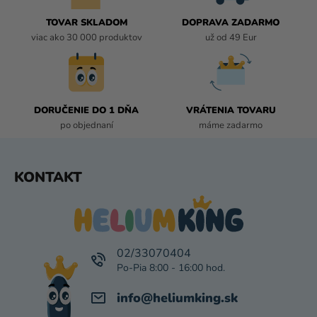
C
I
TOVAR SKLADOM
DOPRAVA ZADARMO
E
viac ako 30 000 produktov
už od 49 Eur
P
R
V
K
DORUČENIE DO 1 DŇA
VRÁTENIA TOVARU
Y
po objednaní
máme zadarmo
V
Ý
P
Z
KONTAKT
I
Á
S
P
U
Ä
T
I
02/33070404
E
info
@
heliumking.sk