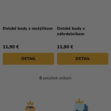
Detské body s motýlikom
Detské body s
náhrdelníkom
11,90 €
11,90 €
DETAIL
DETAIL
8
položiek celkom
O
V
L
Á
D
A