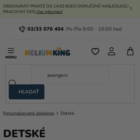
Prejsť
OBJEDNÁVKY PRIJATÉ DO 14:00 BUDÚ DORUČENÉ NASLEDUJÚCI
na
PRACOVNÝ DEŇ
Viac informácií
obsah
02/33 070 404
N
K
HĽADAŤ
Nožnicové
stany
Personalizované oblečenie
Detské
Kanekalon
Hélium
DETSKÉ
a