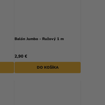
E
P
R
O
D
Balón Jumbo - Ružový 1 m
U
K
2,90 €
T
DO KOŠÍKA
O
V