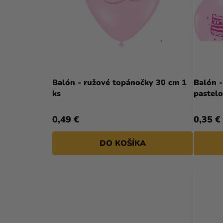
A
S
N
P
E
R
L
O
D
Balón - ružové topánočky 30 cm 1
Balón -
ks
pastel
U
K
0,49 €
0,35 €
T
DO KOŠÍKA
O
V