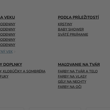
A VEKU
PODĽA PRÍLEŽITOSTÍ
RODENINY
KRSTINY
RODENINY
BABY SHOWER
RODENINY
SVÄTÉ PRIJÍMANIE
RODENINY
RODENINY
NÝ VEK
Y DOPLNKY
MAĽOVANIE NA TVÁR
Y, KLOBÚČIKY A SOMBRÉRA
FARBY NA TVÁR A TELO
FUKY
FARBY NA VLASY
GÉLY NA NECHTY
FARBY NA OČI