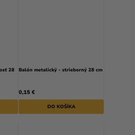
osť 28
Balón metalický - strieborný 28 cm
0,15 €
DO KOŠÍKA