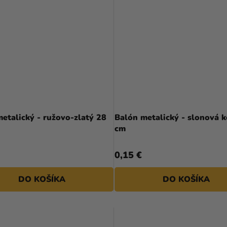
etalický - ružovo-zlatý 28
Balón metalický - slonová k
cm
0,15 €
DO KOŠÍKA
DO KOŠÍKA