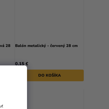
ová 28
Balón metalický - červený 28 cm
0,15 €
DO KOŠÍKA
uť