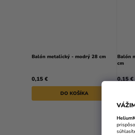
Balón metalický - modrý 28 cm
Balón 
cm
0,15 €
0,15 €
DO KOŠÍKA
VÁŽIM
HeliumK
prispôso
súhlasí