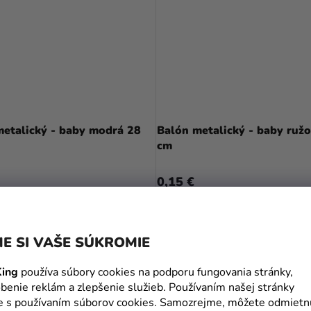
metalický - baby modrá 28
Balón metalický - baby ruž
cm
0,15 €
DO KOŠÍKA
DO KOŠÍKA
E SI VAŠE SÚKROMIE
ing
používa súbory cookies na podporu fungovania stránky,
benie reklám a zlepšenie služieb. Používaním našej stránky
te s používaním súborov cookies. Samozrejme, môžete odmietn