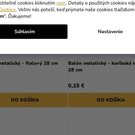
oliteľné cookies kliknutím
sem
. Detaily o použitých cookies ná
Cookies
. Veľmi nás poteší, keď prijmete naše cookies tlačidlom
ím
". Ďakujeme!
Súhlasím
Nastavenie
etalický - fialový 28 cm
Balón metalický - karibská
28 cm
0,15 €
DO KOŠÍKA
DO KOŠÍKA