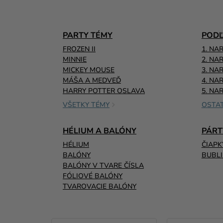
PARTY TÉMY
PODĽ
FROZEN II
1. NA
MINNIE
2. NA
MICKEY MOUSE
3. NA
MÁŠA A MEDVEĎ
4. NA
HARRY POTTER OSLAVA
5. NA
VŠETKY TÉMY
OSTAT
HÉLIUM A BALÓNY
PÁRT
HÉLIUM
ČIAPK
BALÓNY
BUBLI
BALÓNY V TVARE ČÍSLA
FÓLIOVÉ BALÓNY
TVAROVACIE BALÓNY