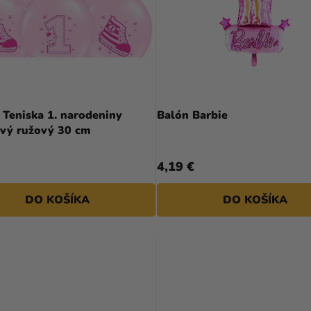
Priemerné
hodnotenie
 Teniska 1. narodeniny
Balón Barbie
produktu
ový ružový 30 cm
je
5,0
4,19 €
z
5
DO KOŠÍKA
DO KOŠÍKA
hviezdičiek.