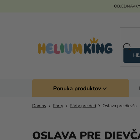
Prejsť
OBJEDNÁVKY
na
obsah
HĽ
Ponuka produktov
Domov
Párty
Párty pre deti
Oslava pre dievča
OSLAVA PRE DIEVČ