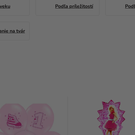
 veku
Podľa príležitostí
Podľ
nie na tvár