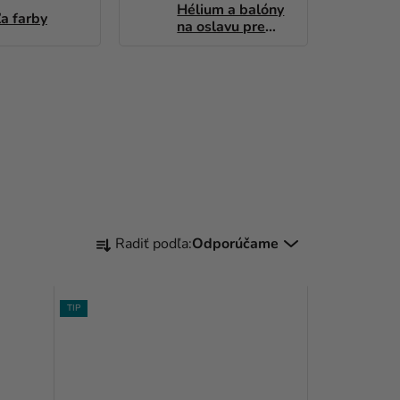
Hélium a balóny
a farby
na oslavu pre
dievča
R
Radiť podľa:
Odporúčame
A
D
TIP
E
N
I