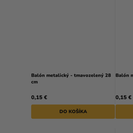
Balón metalický - tmavozelený 28
Balón m
cm
0,15 €
0,15 €
DO KOŠÍKA