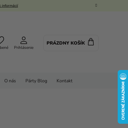
 informácií
PRÁZDNY KOŠÍK
NÁKUPNÝ
bené
Prihlásenie
KOŠÍK
O nás
Párty Blog
Kontakt