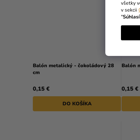
všetky v
v sekcii
"
Súhlas
Balón metalický - čokoládový 28
Balón m
cm
0,15 €
0,15 €
DO KOŠÍKA