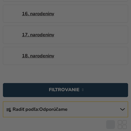
16. narodeniny
17. narodeniny
18. narodeniny
V
Ý
FILTROVANIE
P
I
R
S
Radiť podľa:
Odporúčame
A
P
D
R
E