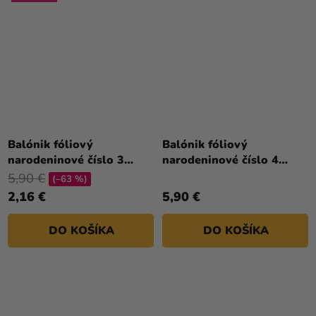
Priemerné
hodnotenie
Balónik fóliový
Balónik fóliový
produktu
narodeninové číslo 3
narodeninové číslo 4
je
zlatý 86cm
biely 86 cm
5,90 €
(–63 %)
5,0
2,16 €
5,90 €
z
5
DO KOŠÍKA
DO KOŠÍKA
hviezdičiek.