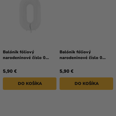
Priemerné
hodnotenie
Balónik fóliový
Balónik fóliový
produktu
narodeninové číslo 0
narodeninové číslo 0
je
biely 86 cm
ružovo-zlatý 86 cm
4,0
5,90 €
5,90 €
z
5
DO KOŠÍKA
DO KOŠÍKA
hviezdičiek.