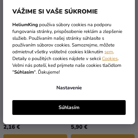
5,90 €
5,90 €
z
z
VÁŽIME SI VAŠE SÚKROMIE
5
5
DO KOŠÍKA
DO KOŠÍKA
hviezdičiek.
hviezdičiek.
HeliumKing
používa súbory cookies na podporu
fungovania stránky, prispôsobenie reklám a zlepšenie
služieb. Používaním našej stránky súhlasíte s
VÝPREDAJ
používaním súborov cookies. Samozrejme, môžete
odmietnuť všetky voliteľné cookies kliknutím
sem
.
Detaily o použitých cookies nájdete v sekcii
Cookies
.
Veľmi nás poteší, keď prijmete naše cookies tlačidlom
"
Súhlasím
". Ďakujeme!
Nastavenie
Priemerné
hodnotenie
Balónik fóliový
Balónik fóliový
Súhlasím
produktu
narodeninové číslo 2
narodeninové číslo 3
je
zlatý 86cm
biely 86 cm
5,90 €
(–63 %)
5,0
2,16 €
5,90 €
z
5