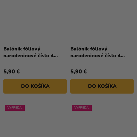
Balónik fóliový
Balónik fóliový
narodeninové číslo 4
narodeninové číslo 4
červený 86 cm
ružovo-zlatý 86 cm
5,90 €
5,90 €
DO KOŠÍKA
DO KOŠÍKA
VÝPREDAJ
VÝPREDAJ