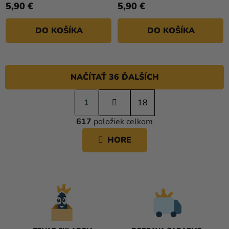
5,90 €
5,90 €
DO KOŠÍKA
DO KOŠÍKA
NAČÍTAŤ 36 ĎALŠÍCH
S
1
t
18
O
r
617
položiek celkom
á
V
n
L
HORE
k
Á
o
D
v
A
a
C
n
i
I
e
E
P
R