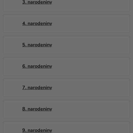
a merch
3. narodeniny
Sviatky
4. narodeniny
Kreatívne
potreby
Personalizované
5. narodeniny
produkty
Témy
6. narodeniny
Výpredaj
O
7. narodeniny
nás
Párty
8. narodeniny
Blog
Kontakt
9. narodeniny