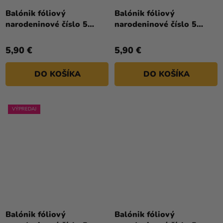
Balónik fóliový
Balónik fóliový
narodeninové číslo 5
narodeninové číslo 5
biely 86 cm
ružovo-zlatý 86 cm
5,90 €
5,90 €
DO KOŠÍKA
DO KOŠÍKA
VÝPREDAJ
Priemerné
hodnotenie
Balónik fóliový
Balónik fóliový
produktu