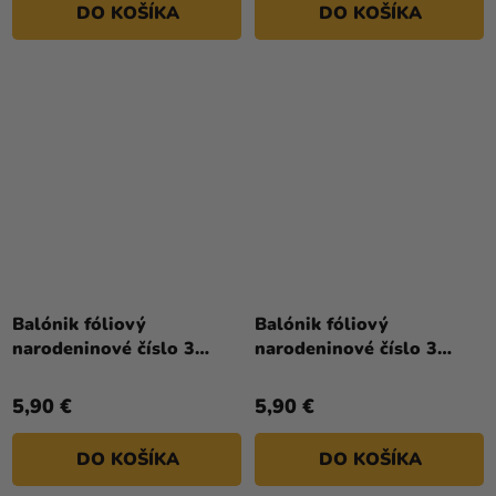
DO KOŠÍKA
DO KOŠÍKA
hviezdičiek.
Balónik fóliový
Balónik fóliový
narodeninové číslo 3
narodeninové číslo 3
červený 86 cm
ružovo-zlatý 86 cm
5,90 €
5,90 €
DO KOŠÍKA
DO KOŠÍKA