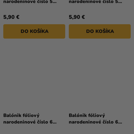
narodeninové číslo 5
narodeninové číslo 5
je
strieborný 86cm
zlatý 86cm
5,0
5,90 €
5,90 €
z
5
DO KOŠÍKA
DO KOŠÍKA
hviezdičiek.
Balónik fóliový
Balónik fóliový
narodeninové číslo 6
narodeninové číslo 6
biely 86 cm
červený 86 cm