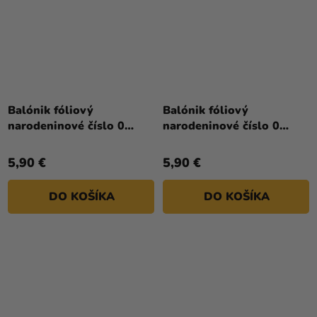
Priemerné
hodnotenie
Balónik fóliový
Balónik fóliový
produktu
narodeninové číslo 0
narodeninové číslo 0
je
ružový 86 cm
zlatý 86cm
5,0
5,90 €
5,90 €
z
5
DO KOŠÍKA
DO KOŠÍKA
hviezdičiek.