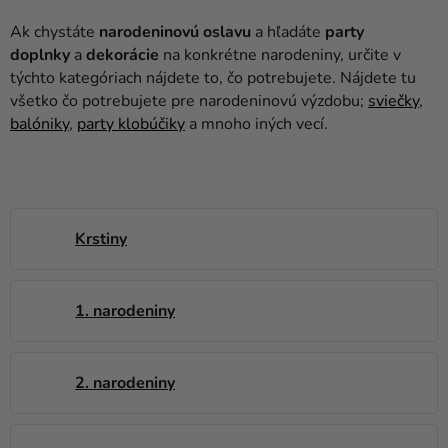
balóny
Ak chystáte
narodeninovú oslavu
a hľadáte
party
Svadba
doplnky
a
dekorácie
na konkrétne narodeniny, určite v
týchto kategóriach nájdete to, čo potrebujete. Nájdete tu
Párty
všetko čo potrebujete pre narodeninovú výzdobu;
sviečky
,
balóniky
,
party klobúčiky
a mnoho iných vecí.
Výzdoba
a
doplnky
Karnevalové
Krstiny
kostýmy a
masky
Oblečenie
1. narodeniny
Pečenie
2. narodeniny
Novinky
Darčeky