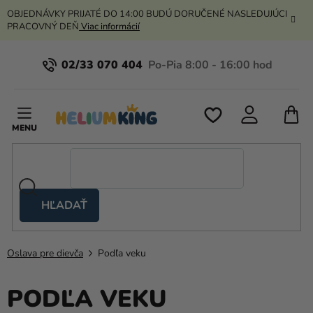
Prejsť
OBJEDNÁVKY PRIJATÉ DO 14:00 BUDÚ DORUČENÉ NASLEDUJÚCI
na
PRACOVNÝ DEŇ
Viac informácií
obsah
02/33 070 404
N
K
HĽADAŤ
Nožnicové
stany
Oslava pre dievča
Podľa veku
Kanekalon
Hélium
PODĽA VEKU
a