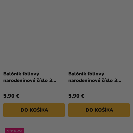
Priemerné
hodnotenie
Balónik fóliový
Balónik fóliový
produktu
narodeninové číslo 3
narodeninové číslo 3
je
ružový 86 cm
strieborný 86cm
5,0
5,90 €
5,90 €
z
5
DO KOŠÍKA
DO KOŠÍKA
hviezdičiek.
VÝPREDAJ