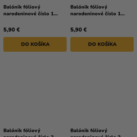
hodnotenie
hodnotenie
Balónik fóliový
Balónik fóliový
produktu
produktu
narodeninové číslo 1
narodeninové číslo 1
je
je
strieborný 86cm
zlatý 86cm
4,0
5,0
5,90 €
5,90 €
z
z
5
5
DO KOŠÍKA
DO KOŠÍKA
hviezdičiek.
hviezdičiek.
Balónik fóliový
Balónik fóliový