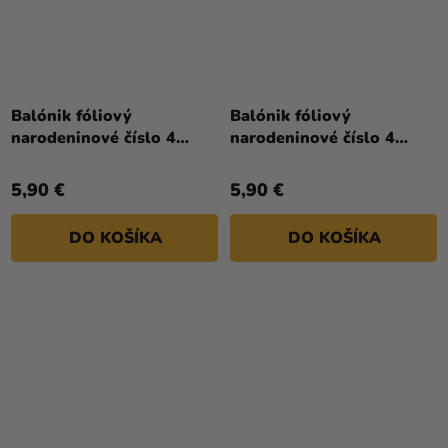
Priemerné
Priemerné
hodnotenie
hodnotenie
Balónik fóliový
Balónik fóliový
produktu
produktu
narodeninové číslo 4
narodeninové číslo 4
je
je
strieborný 86cm
zlatý 86cm
4,0
5,0
5,90 €
5,90 €
z
z
5
5
DO KOŠÍKA
DO KOŠÍKA
hviezdičiek.
hviezdičiek.