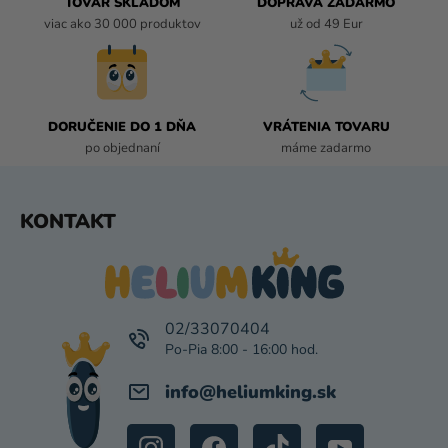
TOVAR SKLADOM
DOPRAVA ZADARMO
V
viac ako 30 000 produktov
už od 49 Eur
K
Y
V
Ý
P
DORUČENIE DO 1 DŇA
VRÁTENIA TOVARU
I
po objednaní
máme zadarmo
S
U
Z
KONTAKT
Á
P
Ä
T
I
02/33070404
E
info
@
heliumking.sk