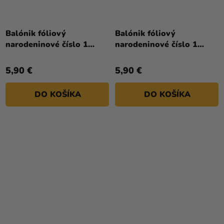
Priemerné
hodnotenie
Balónik fóliový
Balónik fóliový
produktu
narodeninové číslo 1
narodeninové číslo 1
je
ružovo-zlatý 86 cm
ružový 86cm
4,0
5,90 €
5,90 €
z
5
DO KOŠÍKA
DO KOŠÍKA
hviezdičiek.
Priemerné
Priemerné