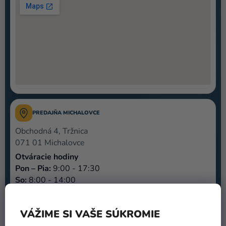
PREDAJŇA MICHALOVCE
Obchodná 4, Tržnica
071 01 Michalovce
Otváracie hodiny
Pon – Pia:
9:00 - 17:30
So:
8:00 - 14:00
Telefón:
+421 911 154 110
E-mail:
predajne@heliumking.sk
VÁŽIME SI VAŠE SÚKROMIE