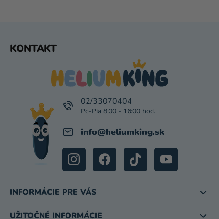
Z
KONTAKT
Á
P
Ä
T
I
02/33070404
E
info
@
heliumking.sk
INFORMÁCIE PRE VÁS
UŽITOČNÉ INFORMÁCIE