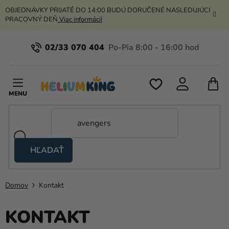
Prejsť
OBJEDNÁVKY PRIJATÉ DO 14:00 BUDÚ DORUČENÉ NASLEDUJÚCI
na
PRACOVNÝ DEŇ
Viac informácií
obsah
02/33 070 404
N
K
HĽADAŤ
Nožnicové
stany
Domov
Kontakt
Kanekalon
KONTAKT
Hélium
a