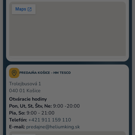
a merch
Sviatky
Kreatívne
potreby
Personalizované
produkty
Témy
PREDAJŇA KOŠICE – HM TESCO
Výpredaj
Trolejbusová 1
O
040 01 Košice
nás
Otváracie hodiny
Pon, Ut, St, Štv, Ne:
9:00 -20:00
Párty
Pia, So:
9:00 - 21:00
Blog
Telefón:
+421 911 159 110
E-mail:
predajne@heliumking.sk
Kontakt