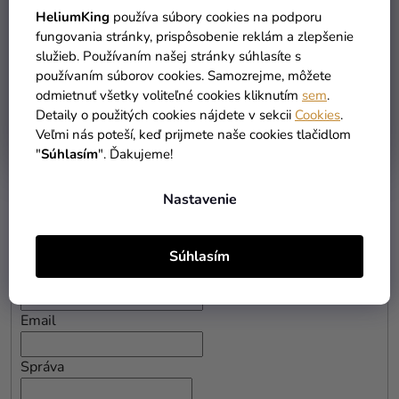
HeliumKing
používa súbory cookies na podporu
fungovania stránky, prispôsobenie reklám a zlepšenie
služieb. Používaním našej stránky súhlasíte s
používaním súborov cookies. Samozrejme, môžete
odmietnuť všetky voliteľné cookies kliknutím
sem
.
Detaily o použitých cookies nájdete v sekcii
Cookies
.
Veľmi nás poteší, keď prijmete naše cookies tlačidlom
"
Súhlasím
". Ďakujeme!
Nastavenie
Máte nejaké otázky? Zodpovieme ich. Prosím, pozorne
vyplňte kontaktné údaje.
Súhlasím
Meno a priezvisko
Email
Správa