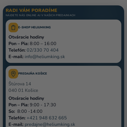
balóny
RADI VÁM PORADÍME
Svadba
NÁJDETE NÁS ONLINE AJ V NAŠICH PREDAJNIACH
Párty
E-SHOP HELIUMKING
Otváracie hodiny
Výzdoba
Pon – Pia:
8:00 – 16:00
a
Telefón:
02/330 70 404
doplnky
E-mail:
info@heliumking.sk
Karnevalové
kostýmy a
PREDAJŇA KOŠICE
masky
Štúrova 14
Oblečenie
040 01 Košice
Otváracie hodiny
Pečenie
Pon – Pia:
9:00 - 17:30
Novinky
So:
8:00 -14:00
Telefón:
+421 948 632 665
Darčeky
E-mail:
predajne@heliumking.sk