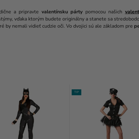
adične a pripravte
valentínsku párty
pomocou našich
valen
stýmy, vďaka ktorým budete originálny a stanete sa stredobod
é by nemali vidieť cudzie oči. Vo dvojici sú ale základom pre
pe
TIP