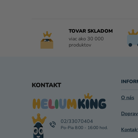
TOVAR SKLADOM
viac ako 30 000
produktov
Z
Á
INFOR
KONTAKT
P
O nás
Ä
Doprav
T
02/33070404
I
Kontak