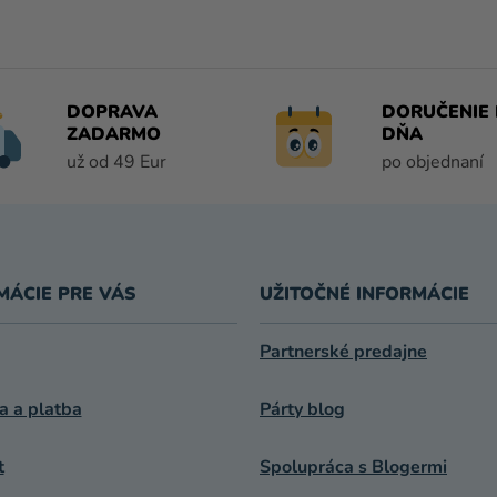
V
L
Á
D
A
DOPRAVA
DORUČENIE 
C
ZADARMO
DŇA
I
už od 49 Eur
po objednaní
E
P
R
V
K
MÁCIE PRE VÁS
UŽITOČNÉ INFORMÁCIE
Y
V
Ý
Partnerské predajne
P
I
a a platba
Párty blog
S
U
t
Spolupráca s Blogermi