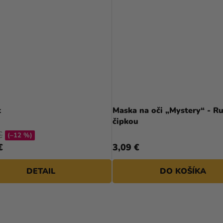
t
Maska na oči „Mystery“ - R
čipkou
€
(–12 %)
€
3,09 €
DETAIL
DO KOŠÍKA
O