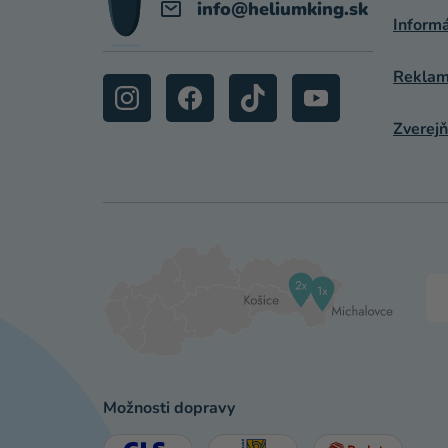
E
info
@
heliumking.sk
Inform
Reklamá
Zverejň
Možnosti dopravy