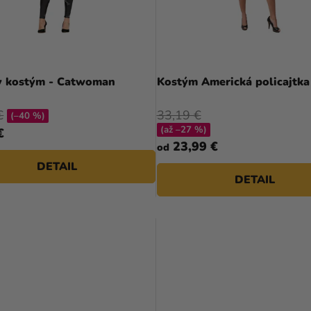
 kostým - Catwoman
Kostým Americká policajtka
33,19 €
€
(–40 %)
(až –27 %)
€
23,99 €
od
DETAIL
DETAIL