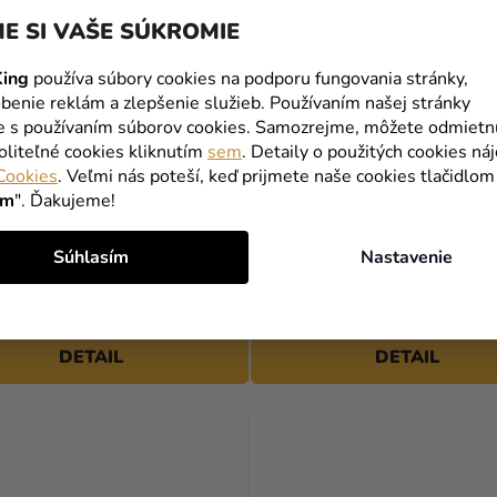
E SI VAŠE SÚKROMIE
ing
používa súbory cookies na podporu fungovania stránky,
benie reklám a zlepšenie služieb. Používaním našej stránky
te s používaním súborov cookies. Samozrejme, môžete odmietn
oliteľné cookies kliknutím
sem
. Detaily o použitých cookies ná
Cookies
. Veľmi nás poteší, keď prijmete naše cookies tlačidlom
Priemerné
Priemerné
ím
". Ďakujeme!
hodnotenie
hodnotenie
 Srdcová Kráľovná
Kostým Väzenkyňa
produktu
produktu
Súhlasím
Nastavenie
je
je
€
21,19 €
(–12 %)
(–12 %)
4,7
5,0
€
18,49 €
z
z
5
5
DETAIL
DETAIL
hviezdičiek.
hviezdičiek.