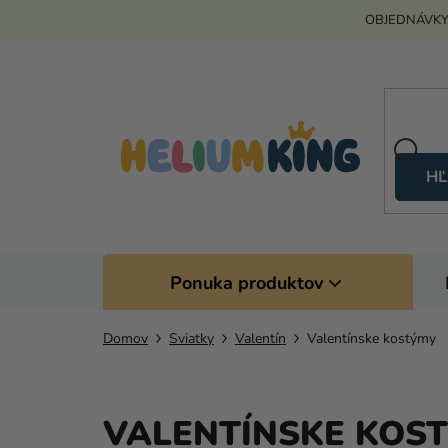
Prejsť
OBJEDNÁVKY
na
obsah
HĽ
Ponuka produktov
Domov
Sviatky
Valentín
Valentínske kostýmy
VALENTÍNSKE KOS