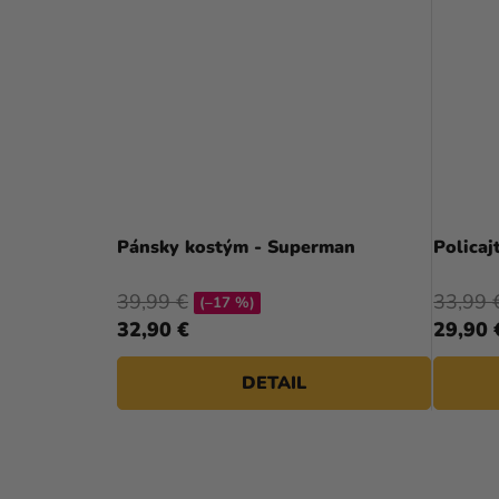
Pánsky kostým - Superman
Policaj
39,99 €
33,99 
(–17 %)
32,90 €
29,90 
DETAIL