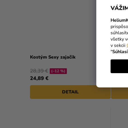
VÁŽIM
HeliumK
prispôso
súhlasí
všetky v
v sekcii
"
Súhlas
Kostým Sexy zajačik
Kostým
28,39 €
30,59 
(–12 %)
24,89 €
26,69 
DETAIL