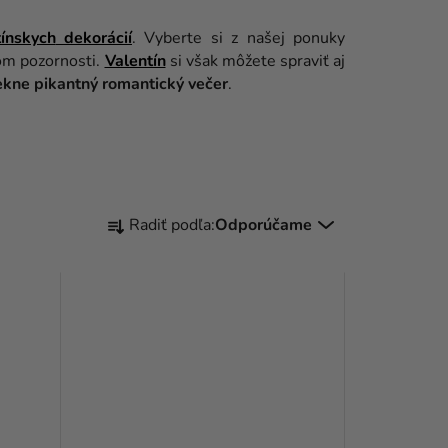
tínskych
dekorácií
. Vyberte si z našej ponuky
om pozornosti.
Valentín
si však môžete spraviť aj
kne pikantný romantický večer
.
R
Radiť podľa:
Odporúčame
A
D
E
N
I
E