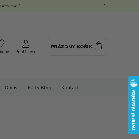
 informácií
PRÁZDNY KOŠÍK
NÁKUPNÝ
bené
Prihlásenie
KOŠÍK
O nás
Párty Blog
Kontakt