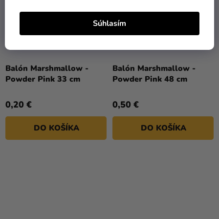
Súhlasím
Balón Marshmallow -
Balón Marshmallow -
Powder Pink 33 cm
Powder Pink 48 cm
0,20 €
0,50 €
DO KOŠÍKA
DO KOŠÍKA