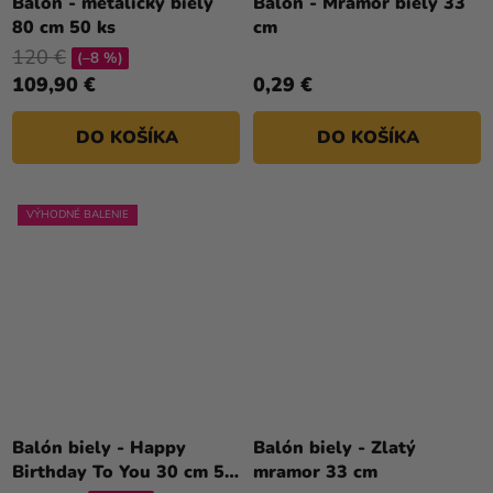
Balón - metalický biely
Balón - Mramor biely 33
80 cm 50 ks
cm
120 €
(–8 %)
109,90 €
0,29 €
DO KOŠÍKA
DO KOŠÍKA
VÝHODNÉ BALENIE
Balón biely - Happy
Balón biely - Zlatý
Birthday To You 30 cm 50
mramor 33 cm