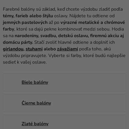
balóny
Farebné balóny sú základ, keď chcete výzdobu zladiť podľa
Svadba
témy, farieb alebo štýlu
oslavy. Nájdete tu odtiene od
jemných pastelových
až po
výrazné metalické a chrómové
Párty
farby
, ktoré sa dajú pekne kombinovať medzi sebou. Hodia
sa na
narodeniny, svadbu, detskú oslavu, firemnú akciu aj
Výzdoba
domácu párty.
Stačí zvoliť hlavné odtiene a doplniť ich
a
girlandou
,
stuhami
alebo
závažiami
podľa toho, akú
doplnky
výzdobu pripravujete. Vyberte si farby, ktoré budú najlepšie
sedieť k vašej oslave.
Karnevalové
kostýmy a
masky
Biele balóny
Oblečenie
Pečenie
Čierne balóny
Novinky
Darčeky
Zlaté balóny