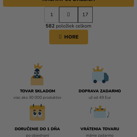
S
1
t
17
O
r
582
položiek celkom
á
V
n
L
HORE
k
Á
o
D
v
A
a
C
n
i
I
e
E
P
R
TOVAR SKLADOM
DOPRAVA ZADARMO
V
viac ako 30 000 produktov
už od 49 Eur
K
Y
V
Ý
P
DORUČENIE DO 1 DŇA
VRÁTENIA TOVARU
I
po objednaní
máme zadarmo