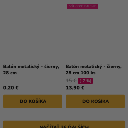
VÝHODNÉ BALENIE
Balón metalický - čierny,
Balón metalický - čierny,
28 cm
28 cm 100 ks
15 €
(–7 %)
0,20 €
13,90 €
DO KOŠÍKA
DO KOŠÍKA
NAČÍTAŤ 36 ĎALŠÍCH