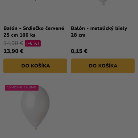
V
D
U
K
T
Balón - Srdiečko červené
Balón - metalický biely
25 cm 100 ks
28 cm
O
14,90 €
V
(–6 %)
13,90 €
0,15 €
DO KOŠÍKA
DO KOŠÍKA
VÝHODNÉ BALENIE