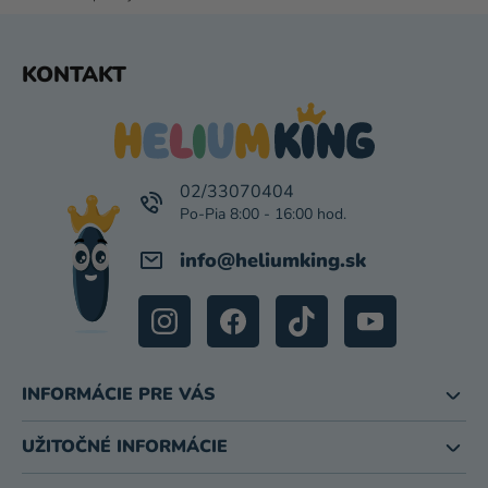
S
U
Z
KONTAKT
Á
P
Ä
T
I
02/33070404
E
info
@
heliumking.sk
INFORMÁCIE PRE VÁS
UŽITOČNÉ INFORMÁCIE