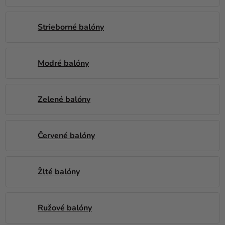
a merch
Sviatky
Strieborné balóny
Kreatívne
potreby
Modré balóny
Personalizované
produkty
Zelené balóny
Témy
Výpredaj
Červené balóny
O
nás
Žlté balóny
Párty
Blog
Ružové balóny
Kontakt