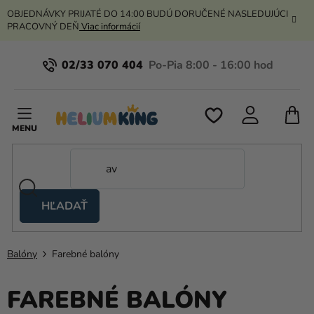
Prejsť
OBJEDNÁVKY PRIJATÉ DO 14:00 BUDÚ DORUČENÉ NASLEDUJÚCI
na
PRACOVNÝ DEŇ
Viac informácií
obsah
02/33 070 404
N
K
HĽADAŤ
Nožnicové
stany
Balóny
Farebné balóny
Kanekalon
Hélium
FAREBNÉ BALÓNY
a