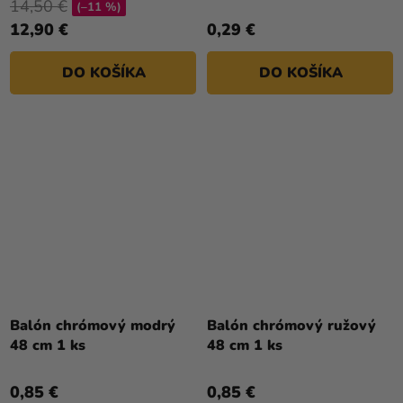
ks
14,50 €
(–11 %)
12,90 €
0,29 €
DO KOŠÍKA
DO KOŠÍKA
Balón chrómový modrý
Balón chrómový ružový
48 cm 1 ks
48 cm 1 ks
0,85 €
0,85 €