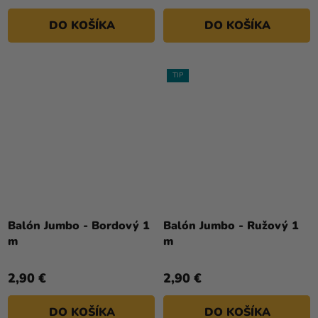
DO KOŠÍKA
DO KOŠÍKA
TIP
Priemerné
hodnotenie
Balón Jumbo - Bordový 1
Balón Jumbo - Ružový 1
produktu
m
m
je
5,0
2,90 €
2,90 €
z
5
DO KOŠÍKA
DO KOŠÍKA
hviezdičiek.