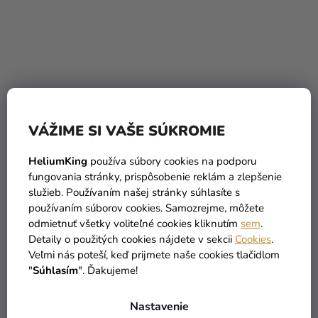
VÁŽIME SI VAŠE SÚKROMIE
Balón Marshmallow -
Balón Marshmallow -
Powder Pink 13 cm
Powder Pink 30 cm
HeliumKing
používa súbory cookies na podporu
fungovania stránky, prispôsobenie reklám a zlepšenie
0,09 €
0,20 €
služieb. Používaním našej stránky súhlasíte s
používaním súborov cookies. Samozrejme, môžete
DO KOŠÍKA
DO KOŠÍKA
odmietnuť všetky voliteľné cookies kliknutím
sem
.
Detaily o použitých cookies nájdete v sekcii
Cookies
.
Veľmi nás poteší, keď prijmete naše cookies tlačidlom
"
Súhlasím
". Ďakujeme!
Nastavenie