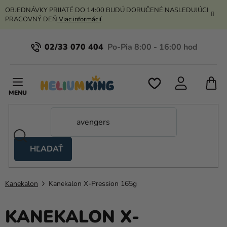
Prejsť
OBJEDNÁVKY PRIJATÉ DO 14:00 BUDÚ DORUČENÉ NASLEDUJÚCI
na
PRACOVNÝ DEŇ
Viac informácií
obsah
02/33 070 404
N
K
HĽADAŤ
Nožnicové
stany
Kanekalon
Kanekalon X-Pression 165g
Kanekalon
Hélium
KANEKALON X-
a