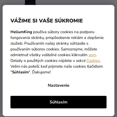
VÁŽIME SI VAŠE SÚKROMIE
HeliumKing
používa súbory cookies na podporu
fungovania stránky, prispôsobenie reklám a zlepšenie
služieb. Používaním našej stránky súhlasíte s
Kanekalon X-Pression
Kanekalon X-Pression
používaním súborov cookies. Samozrejme, môžete
165g - Natural Black
165g - Platinum Blonde
odmietnuť všetky voliteľné cookies kliknutím
sem
.
Detaily o použitých cookies nájdete v sekcii
Cookies
.
6,90 €
6,90 €
Veľmi nás poteší, keď prijmete naše cookies tlačidlom
"
Súhlasím
". Ďakujeme!
DO KOŠÍKA
DO KOŠÍKA
Nastavenie
4
položiek celkom
O
Súhlasím
V
L
Á