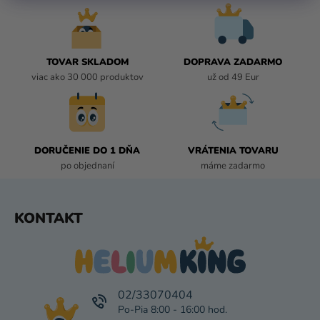
D
A
C
I
TOVAR SKLADOM
DOPRAVA ZADARMO
E
viac ako 30 000 produktov
už od 49 Eur
P
R
V
K
DORUČENIE DO 1 DŇA
VRÁTENIA TOVARU
Y
po objednaní
máme zadarmo
V
Ý
P
Z
KONTAKT
I
Á
S
P
U
Ä
T
I
02/33070404
E