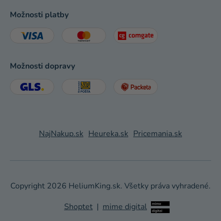
Možnosti platby
Možnosti dopravy
NajNakup.sk
Heureka.sk
Pricemania.sk
Copyright 2026
HeliumKing.sk
. Všetky práva vyhradené.
Shoptet
|
mime digital