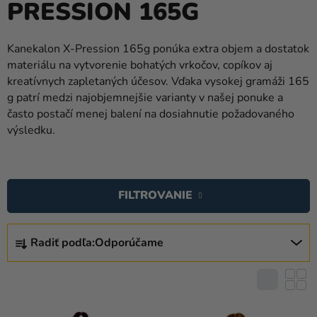
PRESSION 165G
balóny
Svadba
Kanekalon X-Pression 165g ponúka extra objem a dostatok
materiálu na vytvorenie bohatých vrkočov, copíkov aj
Párty
kreatívnych zapletaných účesov. Vďaka vysokej gramáži 165
Výzdoba
g patrí medzi najobjemnejšie varianty v našej ponuke a
a
často postačí menej balení na dosiahnutie požadovaného
doplnky
výsledku.
Karnevalové
V
kostýmy a
Ý
masky
FILTROVANIE
P
Oblečenie
I
R
S
Radiť podľa:
Odporúčame
A
Pečenie
P
D
Novinky
R
E
O
N
Darčeky