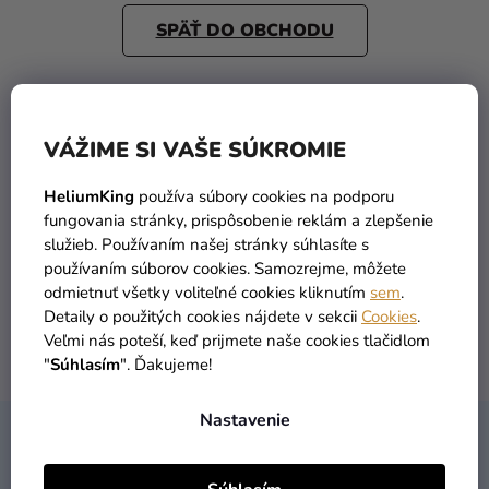
a merch
SPÄŤ DO OBCHODU
Sviatky
Kreatívne
potreby
VÁŽIME SI VAŠE SÚKROMIE
Personalizované
produkty
HeliumKing
používa súbory cookies na podporu
fungovania stránky, prispôsobenie reklám a zlepšenie
TOVAR SKLADOM
DOPRAVA ZADARMO
Témy
služieb. Používaním našej stránky súhlasíte s
viac ako 30 000 produktov
už od 49 Eur
používaním súborov cookies. Samozrejme, môžete
Výpredaj
odmietnuť všetky voliteľné cookies kliknutím
sem
.
Detaily o použitých cookies nájdete v sekcii
Cookies
.
O
Veľmi nás poteší, keď prijmete naše cookies tlačidlom
nás
DORUČENIE DO 1 DŇA
VRÁTENIA TOVARU
"
Súhlasím
". Ďakujeme!
po objednaní
máme zadarmo
Párty
Blog
Nastavenie
Z
KONTAKT
Kontakt
Á