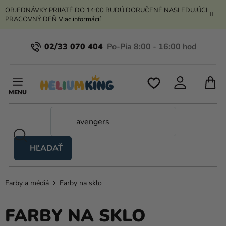
Prejsť
OBJEDNÁVKY PRIJATÉ DO 14:00 BUDÚ DORUČENÉ NASLEDUJÚCI
na
PRACOVNÝ DEŇ
Viac informácií
obsah
02/33 070 404
N
K
HĽADAŤ
Nožnicové
stany
Farby a médiá
Farby na sklo
Kanekalon
Hélium
FARBY NA SKLO
a