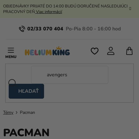
Prejsť
OBJEDNÁVKY PRIJATÉ DO 14:00 BUDÚ DORUČENÉ NASLEDUJÚCI
na
PRACOVNÝ DEŇ
Viac informácií
obsah
02/33 070 404
N
K
HĽADAŤ
Nožnicové
stany
Témy
Pacman
Kanekalon
Hélium
PACMAN
a