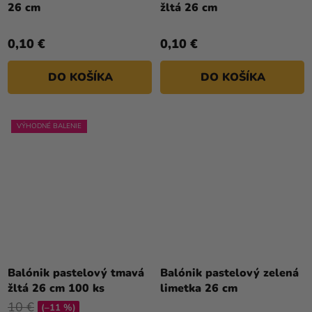
produktu
26 cm
žltá 26 cm
je
5,0
0,10 €
0,10 €
z
5
DO KOŠÍKA
DO KOŠÍKA
hviezdičiek.
VÝHODNÉ BALENIE
Priemerné
hodnotenie
Balónik pastelový tmavá
Balónik pastelový zelená
produktu
žltá 26 cm 100 ks
limetka 26 cm
je
10 €
(–11 %)