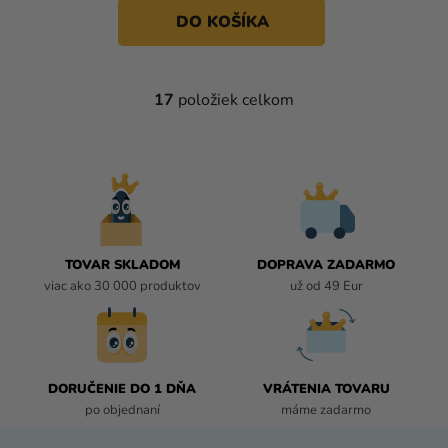
DO KOŠÍKA
17
položiek celkom
O
V
L
Á
D
A
C
I
TOVAR SKLADOM
DOPRAVA ZADARMO
E
viac ako 30 000 produktov
už od 49 Eur
P
R
V
K
DORUČENIE DO 1 DŇA
VRÁTENIA TOVARU
Y
po objednaní
máme zadarmo
V
Ý