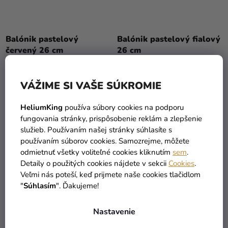
Balónik pastelový
Balónik pastelový fialový
červený 26 cm
26 cm
0,10 €
0,10 €
VÁŽIME SI VAŠE SÚKROMIE
DO KOŠÍKA
DO KOŠÍKA
HeliumKing
používa súbory cookies na podporu
fungovania stránky, prispôsobenie reklám a zlepšenie
služieb. Používaním našej stránky súhlasíte s
používaním súborov cookies. Samozrejme, môžete
odmietnuť všetky voliteľné cookies kliknutím
sem
.
Detaily o použitých cookies nájdete v sekcii
Cookies
.
Veľmi nás poteší, keď prijmete naše cookies tlačidlom
"
Súhlasím
". Ďakujeme!
Nastavenie