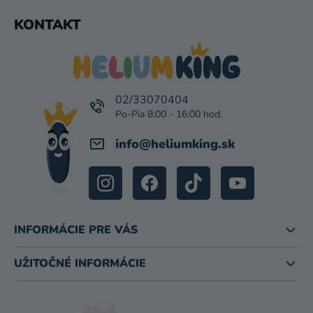
P
Z
KONTAKT
I
Á
S
P
U
Ä
T
I
02/33070404
E
info
@
heliumking.sk
INFORMÁCIE PRE VÁS
UŽITOČNÉ INFORMÁCIE