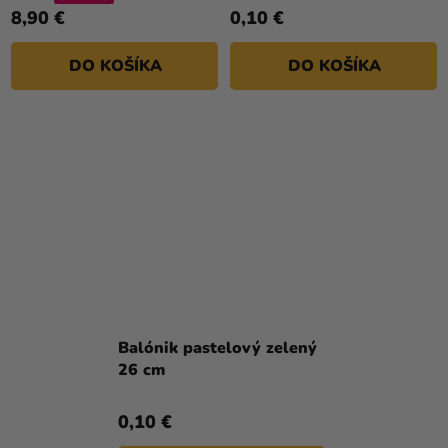
5,0
8,90 €
0,10 €
z
5
DO KOŠÍKA
DO KOŠÍKA
hviezdičiek.
Balónik pastelový zelený
26 cm
0,10 €