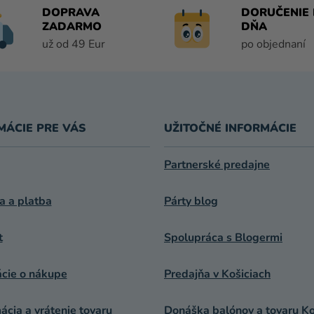
A
DOPRAVA
DORUČENIE 
C
ZADARMO
DŇA
I
už od 49 Eur
po objednaní
E
P
R
V
K
MÁCIE PRE VÁS
UŽITOČNÉ INFORMÁCIE
Y
V
Ý
Partnerské predajne
P
I
a a platba
Párty blog
S
U
t
Spolupráca s Blogermi
ácie o nákupe
Predajňa v Košiciach
cia a vrátenie tovaru
Donáška balónov a tovaru Ko