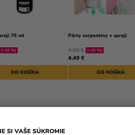
preji 75 ml
Párty serpentíny v spreji
4,99 €
(–16 %)
(–10 %)
4,49 €
DO KOŠÍKA
DO KOŠÍKA
E SI VAŠE SÚKROMIE