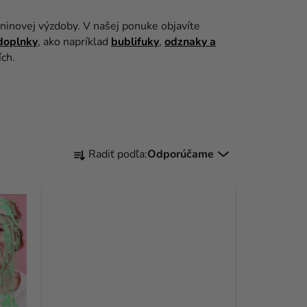
inovej výzdoby. V našej ponuke objavíte
doplnky
, ako napríklad
bublifuky
,
odznaky a
ch.
R
Radiť podľa:
Odporúčame
A
D
E
N
I
E