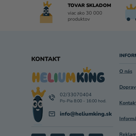
TOVAR SKLADOM
viac ako 30 000
produktov
Z
Á
INFOR
KONTAKT
P
O nás
Ä
Doprav
T
02/33070404
I
Kontak
E
info
@
heliumking.sk
Inform
Reklamá