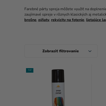
Farebné párty spreja môžete využiť na doplnen
zaujímavé spreje v rôznych klasických aj metalic
brošne
,
piñaty
,
rekvizity na fotenie
,
lietajúce l
B
O
Č
V
N
TIP
Ý
Ý
P
P
I
A
S