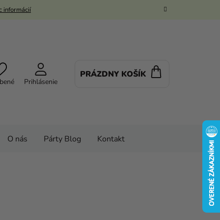
 informácií
PRÁZDNY KOŠÍK
NÁKUPNÝ
bené
Prihlásenie
KOŠÍK
O nás
Párty Blog
Kontakt