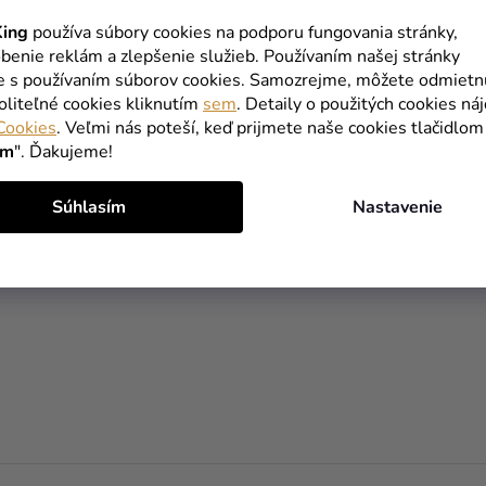
ing
používa súbory cookies na podporu fungovania stránky,
benie reklám a zlepšenie služieb. Používaním našej stránky
te s používaním súborov cookies. Samozrejme, môžete odmietn
oliteľné cookies kliknutím
sem
. Detaily o použitých cookies ná
Cookies
. Veľmi nás poteší, keď prijmete naše cookies tlačidlom
ím
". Ďakujeme!
Súhlasím
Nastavenie
O
V
L
Á
D