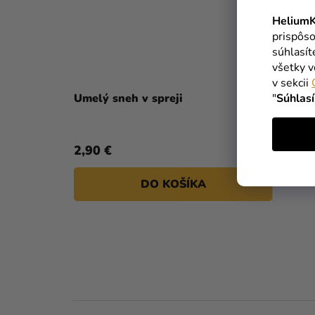
HeliumK
prispôso
súhlasí
všetky v
v sekcii
Umelý sneh v spreji
"
Súhlas
2,90 €
DO KOŠÍKA