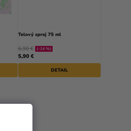
P
R
O
D
Telový sprej 75 ml
U
6,90 €
(–14 %)
K
5,90 €
T
DETAIL
O
V