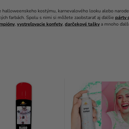
ie halloweenskeho kostýmu, karnevalového looku alebo naroden
kých farbách. Spolu s nimi si môžete zaobstarať aj ďalšie
párty 
ampióny
,
vystreľovacie konfety
,
darčekové tašky
a mnoho ďalší