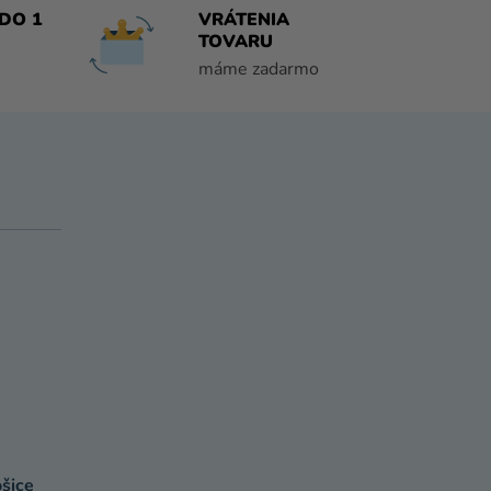
DO 1
VRÁTENIA
TOVARU
máme zadarmo
šice