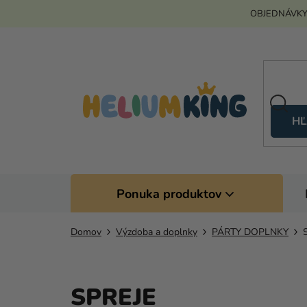
Prejsť
OBJEDNÁVKY
na
obsah
HĽ
Ponuka produktov
Domov
Výzdoba a doplnky
PÁRTY DOPLNKY
SPREJE