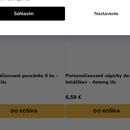
Súhlasím
Nastavenie
lizované pozvánky 6 ks -
Personalizované zápichy do
 Us
koláčikov - Among Us
6,59 €
DO KOŠÍKA
DO KOŠÍKA