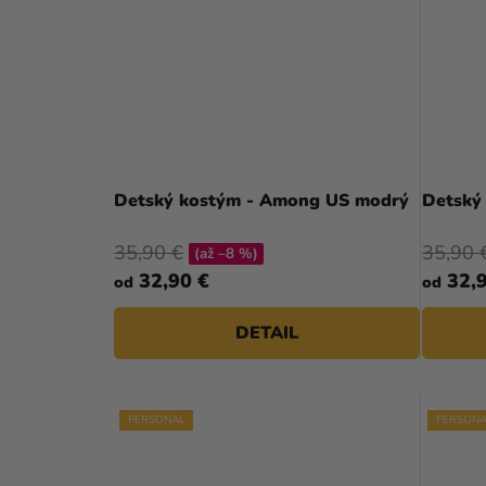
Detský kostým - Among US modrý
Detský
35,90 €
35,90 
(až –8 %)
32,90 €
32,9
od
od
DETAIL
PERSONAL
PERSONA