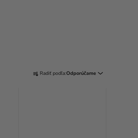
R
Radiť podľa:
Odporúčame
A
D
E
N
I
E