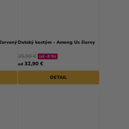
P
R
O
D
červený
Detský kostým - Among Us čierny
U
K
35,90 €
(až –8 %)
32,90 €
od
T
O
DETAIL
V