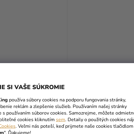
alizovaná girlanda - Among
Personalizovaná podložka 
tanier - Among Us
E SI VAŠE SÚKROMIE
9,99 €
ing
používa súbory cookies na podporu fungovania stránky,
DO KOŠÍKA
DO KOŠÍKA
benie reklám a zlepšenie služieb. Používaním našej stránky
te s používaním súborov cookies. Samozrejme, môžete odmietn
oliteľné cookies kliknutím
sem
. Detaily o použitých cookies ná
Cookies
. Veľmi nás poteší, keď prijmete naše cookies tlačidlom
L
PERSONAL
ím
". Ďakujeme!