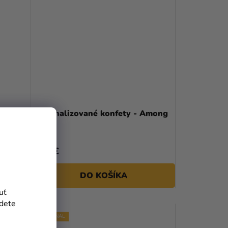
pod
Personalizované konfety - Among
Us
6,59 €
DO KOŠÍKA
uť
jdete
PERSONAL