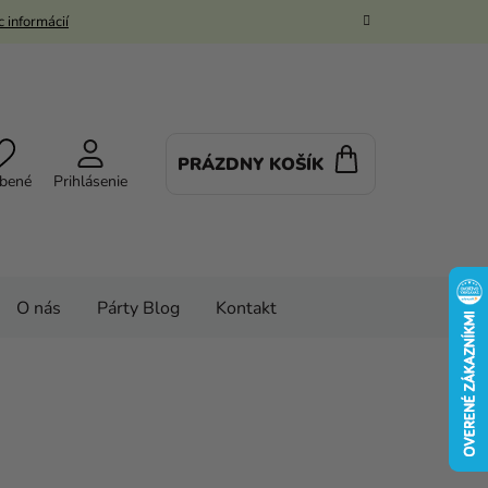
 informácií
PRÁZDNY KOŠÍK
NÁKUPNÝ
bené
Prihlásenie
KOŠÍK
O nás
Párty Blog
Kontakt