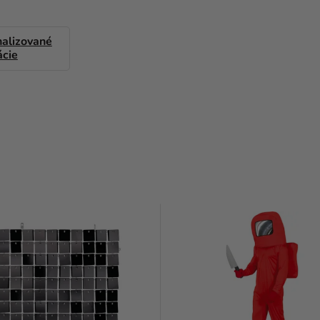
alizované
ácie