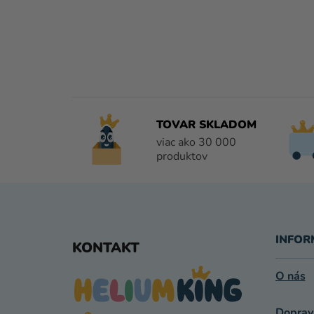
TOVAR SKLADOM
viac ako 30 000
produktov
Z
Á
INFOR
KONTAKT
P
O nás
Ä
Doprav