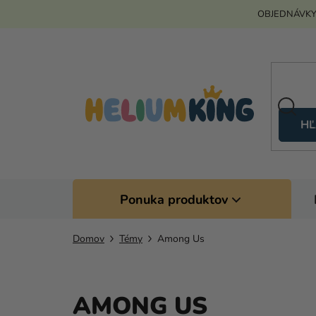
Prejsť
OBJEDNÁVKY
na
obsah
HĽ
Ponuka produktov
Domov
Témy
Among Us
AMONG US