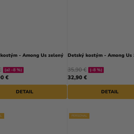
Priemerné
hodnotenie
produktu
 kostým - Among Us zelený
Detský kostým - Among Us 
je
5,0
€
35,90 €
(až –8 %)
(–8 %)
z
0 €
32,90 €
5
hviezdičiek.
DETAIL
DETAIL
L
PERSONAL