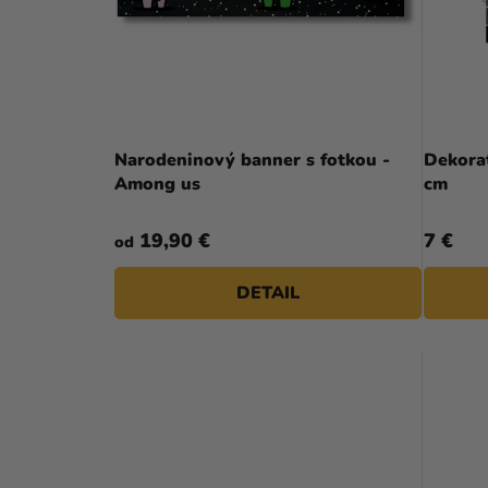
N
P
E
R
L
O
D
Narodeninový banner s fotkou -
Dekorat
U
Among us
cm
K
19,90 €
7 €
od
T
O
DETAIL
V