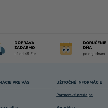
O
V
L
Á
D
A
DOPRAVA
DORUČENIE 
C
ZADARMO
DŇA
I
už od 49 Eur
po objednaní
E
P
R
V
K
MÁCIE PRE VÁS
UŽITOČNÉ INFORMÁCIE
Y
V
Ý
Partnerské predajne
P
I
a a platba
Párty blog