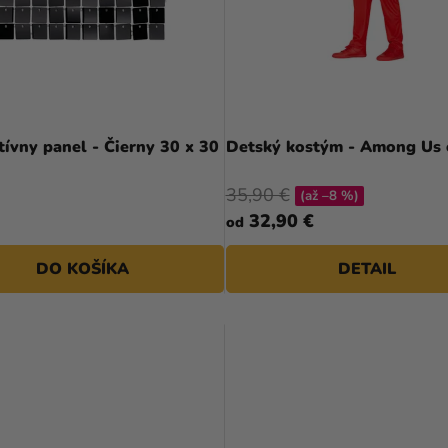
ívny panel - Čierny 30 x 30
Detský kostým - Among Us 
35,90 €
(až –8 %)
32,90 €
od
DO KOŠÍKA
DETAIL