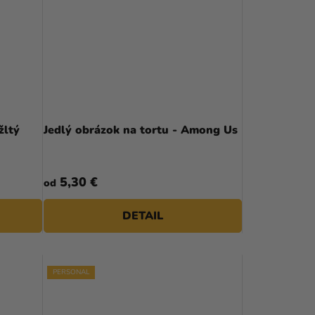
žltý
Jedlý obrázok na tortu - Among Us
5,30 €
od
DETAIL
PERSONAL