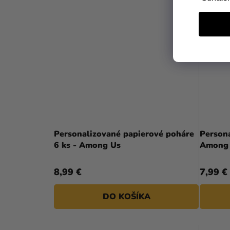
Personalizované papierové poháre
Persona
6 ks - Among Us
Among
8,99 €
7,99 €
DO KOŠÍKA