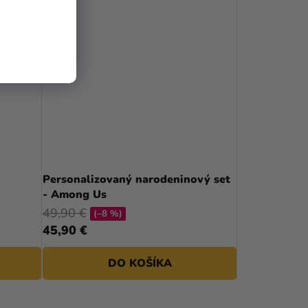
Personalizovaný narodeninový set
- Among Us
49,90 €
(–8 %)
45,90 €
DO KOŠÍKA