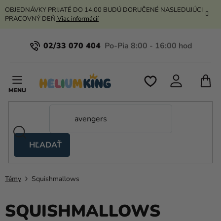
Prejsť
OBJEDNÁVKY PRIJATÉ DO 14:00 BUDÚ DORUČENÉ NASLEDUJÚCI
na
PRACOVNÝ DEŇ
Viac informácií
obsah
02/33 070 404
N
K
HĽADAŤ
Nožnicové
stany
Témy
Squishmallows
Kanekalon
Hélium
SQUISHMALLOWS
a