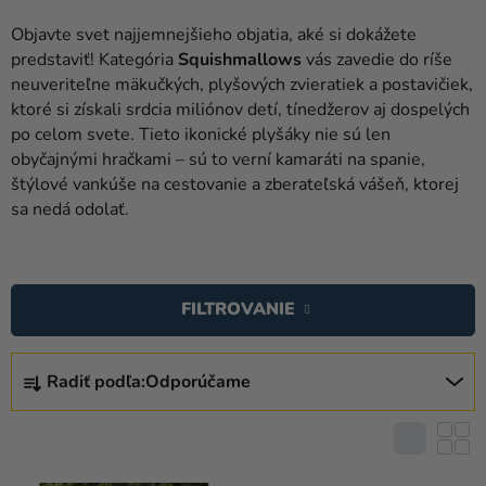
balóny
Objavte svet najjemnejšieho objatia, aké si dokážete
Svadba
predstaviť! Kategória
Squishmallows
vás zavedie do ríše
neuveriteľne mäkučkých, plyšových zvieratiek a postavičiek,
Párty
ktoré si získali srdcia miliónov detí, tínedžerov aj dospelých
po celom svete. Tieto ikonické plyšáky nie sú len
Výzdoba
obyčajnými hračkami – sú to verní kamaráti na spanie,
a
štýlové vankúše na cestovanie a zberateľská vášeň, ktorej
doplnky
sa nedá odolať.
Karnevalové
V
kostýmy a
masky
Ý
FILTROVANIE
P
Oblečenie
I
R
S
Pečenie
Radiť podľa:
Odporúčame
A
P
D
Novinky
R
E
O
Darčeky
N