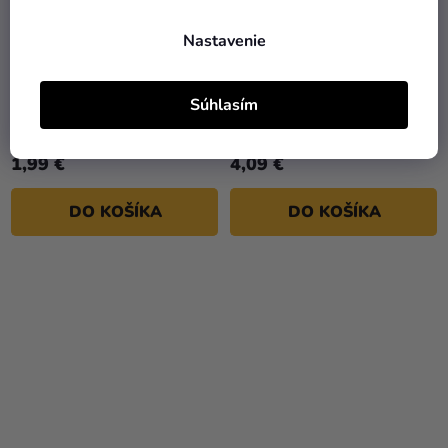
Nastavenie
Papierové slamky -
Plastový obrus -
Súhlasím
Squishmallows 4 ks
Squishmallows 120 x 180
cm
1,99 €
4,09 €
DO KOŠÍKA
DO KOŠÍKA