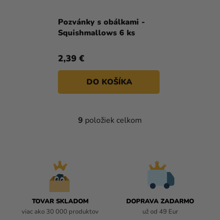
Pozvánky s obálkami -
Squishmallows 6 ks
2,39 €
DO KOŠÍKA
9
položiek celkom
O
V
L
Á
D
A
C
I
TOVAR SKLADOM
DOPRAVA ZADARMO
E
viac ako 30 000 produktov
už od 49 Eur