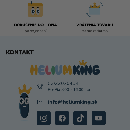
P
R
V
K
DORUČENIE DO 1 DŇA
VRÁTENIA TOVARU
Y
po objednaní
máme zadarmo
V
Ý
P
Z
KONTAKT
I
Á
S
P
U
Ä
T
I
02/33070404
E
info
@
heliumking.sk