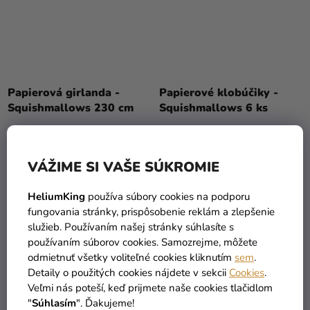
Papierová girlanda -
Papierové klobúčiky -
Squishmallows 230 cm
Squishmallows 6 ks
4,45 €
2,39 €
VÁŽIME SI VAŠE SÚKROMIE
DO KOŠÍKA
DO KOŠÍKA
HeliumKing
používa súbory cookies na podporu
fungovania stránky, prispôsobenie reklám a zlepšenie
služieb. Používaním našej stránky súhlasíte s
používaním súborov cookies. Samozrejme, môžete
odmietnuť všetky voliteľné cookies kliknutím
sem
.
Detaily o použitých cookies nájdete v sekcii
Cookies
.
Veľmi nás poteší, keď prijmete naše cookies tlačidlom
"
Súhlasím
". Ďakujeme!