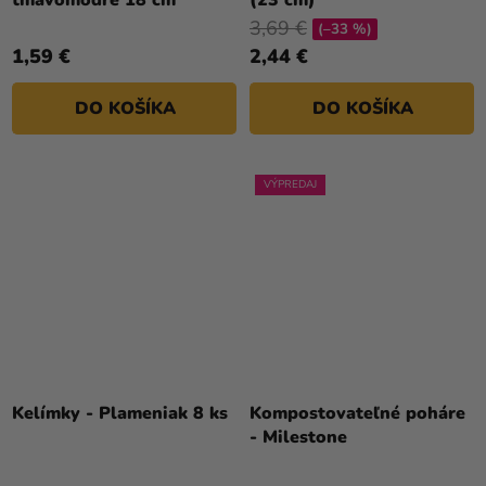
3,69 €
(–33 %)
1,59 €
2,44 €
DO KOŠÍKA
DO KOŠÍKA
VÝPREDAJ
Kelímky - Plameniak 8 ks
Kompostovateľné poháre
- Milestone