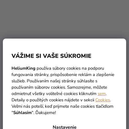
Poháre - Strieborné,
Slamky s motívom Jungle
bodkované 6 ks
Balloons 4 ks
VÁŽIME SI VAŠE SÚKROMIE
2,09 €
(–28 %)
1,49 €
1,49 €
HeliumKing
používa súbory cookies na podporu
fungovania stránky, prispôsobenie reklám a zlepšenie
DO KOŠÍKA
DO KOŠÍKA
služieb. Používaním našej stránky súhlasíte s
používaním súborov cookies. Samozrejme, môžete
odmietnuť všetky voliteľné cookies kliknutím
sem
.
Detaily o použitých cookies nájdete v sekcii
Cookies
.
Veľmi nás poteší, keď prijmete naše cookies tlačidlom
"
Súhlasím
". Ďakujeme!
Nastavenie