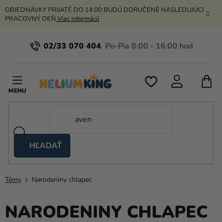
Prejsť
OBJEDNÁVKY PRIJATÉ DO 14:00 BUDÚ DORUČENÉ NASLEDUJÚCI
na
PRACOVNÝ DEŇ
Viac informácií
obsah
02/33 070 404
N
K
HĽADAŤ
Nožnicové
stany
Témy
Narodeniny chlapec
Kanekalon
Hélium
NARODENINY CHLAPEC
a