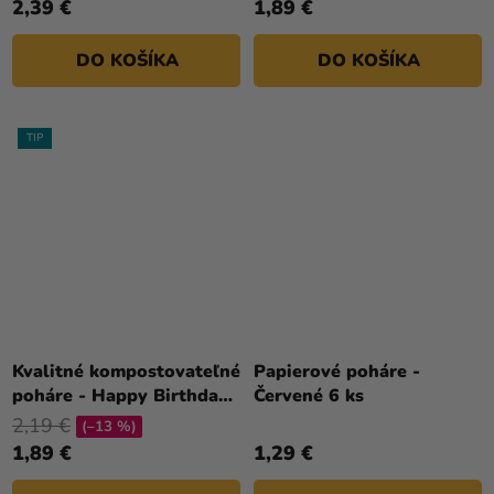
2,39 €
1,89 €
DO KOŠÍKA
DO KOŠÍKA
TIP
Kvalitné kompostovateľné
Papierové poháre -
poháre - Happy Birthday
Červené 6 ks
8 ks
2,19 €
(–13 %)
1,89 €
1,29 €