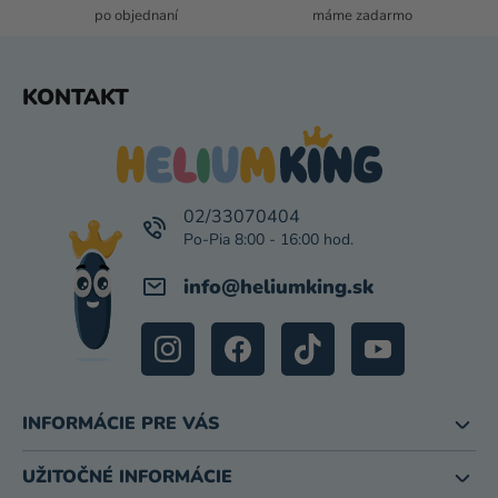
I
po objednaní
máme zadarmo
S
U
Z
KONTAKT
Á
P
Ä
T
I
02/33070404
E
info
@
heliumking.sk
INFORMÁCIE PRE VÁS
UŽITOČNÉ INFORMÁCIE