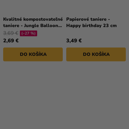
Kvalitné kompostovateľné
Papierové taniere -
taniere - Jungle Balloons
Happy birthday 23 cm
8 ks
3,69 €
(–27 %)
2,69 €
3,49 €
DO KOŠÍKA
DO KOŠÍKA