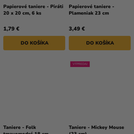
Papierové taniere - Piráti
Papierové taniere -
20 x 20 cm, 6 ks
Plameniak 23 cm
1,79 €
3,49 €
DO KOŠÍKA
DO KOŠÍKA
VÝPREDAJ
Taniere - Folk
Taniere - Mickey Mouse
tmavomodré 18 cm
(23 cm)