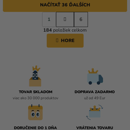
NAČÍTAŤ 36 ĎALŠÍCH
S
1
t
6
O
r
184
položiek celkom
á
V
n
L
HORE
k
Á
o
D
v
A
a
C
n
i
I
e
E
P
R
TOVAR SKLADOM
DOPRAVA ZADARMO
V
viac ako 30 000 produktov
už od 49 Eur
K
Y
V
Ý
P
DORUČENIE DO 1 DŇA
VRÁTENIA TOVARU