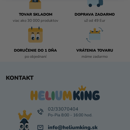
A
C
I
TOVAR SKLADOM
DOPRAVA ZADARMO
E
viac ako 30 000 produktov
už od 49 Eur
P
R
V
K
DORUČENIE DO 1 DŇA
VRÁTENIA TOVARU
Y
po objednaní
máme zadarmo
V
Ý
P
Z
KONTAKT
I
Á
S
P
U
Ä
T
I
02/33070404
E
info
@
heliumking.sk