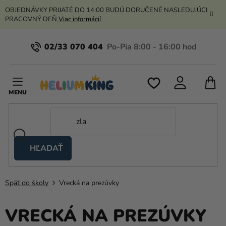
Prejsť
OBJEDNÁVKY PRIJATÉ DO 14:00 BUDÚ DORUČENÉ NASLEDUJÚCI
na
PRACOVNÝ DEŇ
Viac informácií
obsah
02/33 070 404
N
K
HĽADAŤ
Nožnicové
stany
Späť do školy
Vrecká na prezúvky
Kanekalon
Hélium
VRECKÁ NA PREZÚVKY
a