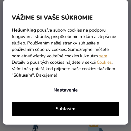
VÁŽIME SI VAŠE SÚKROMIE
HeliumKing
používa súbory cookies na podporu
fungovania stránky, prispôsobenie reklám a zlepšenie
Dievčenské vrecko -
služieb. Používaním našej stránky súhlasíte s
Peppa Pig Happy
používaním súborov cookies. Samozrejme, môžete
5,59 €
(–10 %)
odmietnuť všetky voliteľné cookies kliknutím
sem
.
5,03 €
Detaily o použitých cookies nájdete v sekcii
Cookies
.
Veľmi nás poteší, keď prijmete naše cookies tlačidlom
DO KOŠÍKA
"
Súhlasím
". Ďakujeme!
Nastavenie
3
položiek celkom
O
V
Súhlasím
L
Á
D