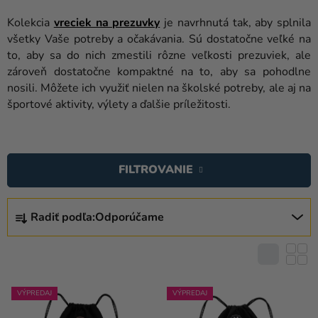
balóny
Kolekcia
vreciek na prezuvky
je navrhnutá tak, aby splnila
Svadba
všetky Vaše potreby a očakávania. Sú dostatočne veľké na
to, aby sa do nich zmestili rôzne veľkosti prezuviek, ale
Párty
zároveň dostatočne kompaktné na to, aby sa pohodlne
nosili. Môžete ich využiť nielen na školské potreby, ale aj na
Výzdoba
športové aktivity, výlety a ďalšie príležitosti.
a
doplnky
V
Karnevalové
Ý
FILTROVANIE
kostýmy a
P
masky
I
R
S
Radiť podľa:
Odporúčame
Oblečenie
A
P
D
Pečenie
R
E
O
Novinky
N
D
I
VÝPREDAJ
VÝPREDAJ
Darčeky
U
E