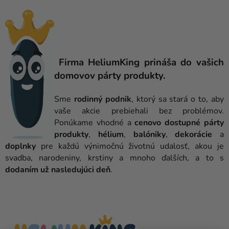
balóny
Svadba
Párty
Firma HeliumKing prináša do vašich
Výzdoba
domovov párty produkty.
a
doplnky
Sme
rodinný podnik
, ktorý sa stará o to, aby
vaše akcie prebiehali bez problémov.
Karnevalové
Ponúkame vhodné a
cenovo dostupné párty
kostýmy a
produkty
,
hélium
,
balóniky
,
dekorácie
a
masky
doplnky
pre každú výnimočnú životnú udalosť, akou je
svadba, narodeniny, krstiny a mnoho ďalších, a to s
Oblečenie
dodaním už nasledujúci deň
.
Pečenie
Novinky
Darčeky