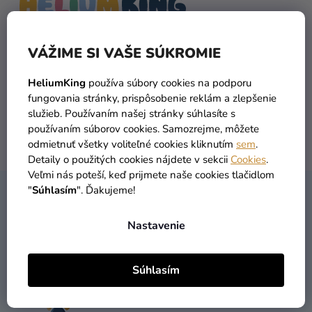
a merch
02/33 070 404
Sviatky
VÁŽIME SI VAŠE SÚKROMIE
Kreatívne
potreby
HeliumKing
používa súbory cookies na podporu
fungovania stránky, prispôsobenie reklám a zlepšenie
Personalizované
info@heliumking.sk
služieb. Používaním našej stránky súhlasíte s
produkty
používaním súborov cookies. Samozrejme, môžete
odmietnuť všetky voliteľné cookies kliknutím
sem
.
Témy
Detaily o použitých cookies nájdete v sekcii
Cookies
.
Veľmi nás poteší, keď prijmete naše cookies tlačidlom
Výpredaj
"
Súhlasím
". Ďakujeme!
Z
O
KONTAKT
Á
nás
Nastavenie
P
Ä
Párty
T
Blog
Súhlasím
I
02/33070404
Kontakt
E