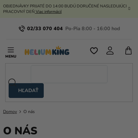
Prejsť
OBJEDNÁVKY PRIJATÉ DO 14:00 BUDÚ DORUČENÉ NASLEDUJÚCI
na
PRACOVNÝ DEŇ
Viac informácií
obsah
02/33 070 404
N
K
HĽADAŤ
Nožnicové
stany
Domov
O nás
Kanekalon
O NÁS
Hélium
a