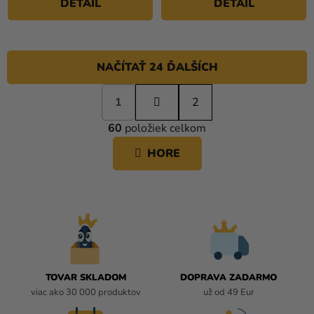
DETAIL
DETAIL
NAČÍTAŤ 24 ĎALŠÍCH
S
1
t
2
O
r
60
položiek celkom
á
V
n
L
HORE
k
Á
o
D
v
A
a
C
n
i
I
e
E
P
R
TOVAR SKLADOM
DOPRAVA ZADARMO
V
viac ako 30 000 produktov
už od 49 Eur
K