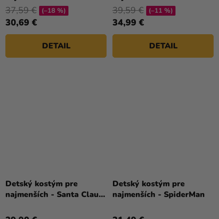
Pikachu
37,59 €
39,59 €
(–18 %)
(–11 %)
30,69 €
34,99 €
DETAIL
DETAIL
Detský kostým pre
Detský kostým pre
najmenších - Santa Claus
najmenších - SpiderMan
baby