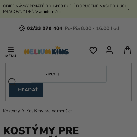
Prejsť
OBJEDNÁVKY PRIJATÉ DO 14:00 BUDÚ DORUČENÉ NASLEDUJÚCI
na
PRACOVNÝ DEŇ
Viac informácií
obsah
02/33 070 404
N
K
HĽADAŤ
Nožnicové
stany
Kostýmy
Kostýmy pre najmenších
Kanekalon
Hélium
KOSTÝMY PRE
a