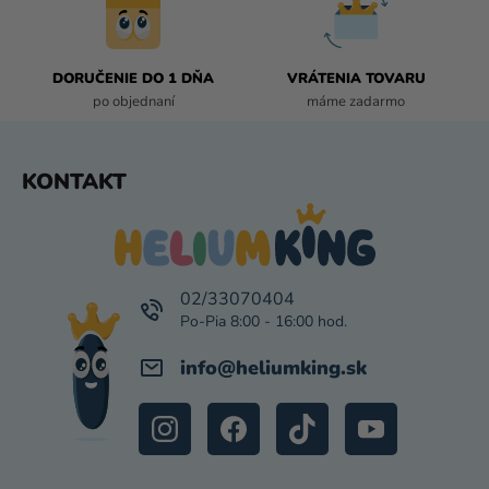
Y
V
Ý
P
DORUČENIE DO 1 DŇA
VRÁTENIA TOVARU
I
po objednaní
máme zadarmo
S
U
Z
KONTAKT
Á
P
Ä
T
I
02/33070404
E
info
@
heliumking.sk