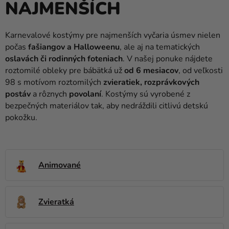
NAJMENŠÍCH
balóny
Svadba
Karnevalové kostýmy pre najmenších vyčaria úsmev nielen
počas
fašiangov a Halloweenu
, ale aj na tematických
Párty
oslavách či rodinných foteniach
. V našej ponuke nájdete
Výzdoba
roztomilé obleky pre bábätká už
od 6 mesiacov
, od veľkosti
a
98 s motívom roztomilých
zvieratiek, rozprávkových
doplnky
postáv
a rôznych
povolaní
. Kostýmy sú vyrobené z
bezpečných materiálov tak, aby nedráždili citlivú detskú
Karnevalové
pokožku.
kostýmy a
masky
Oblečenie
Animované
Pečenie
Novinky
Zvieratká
Darčeky