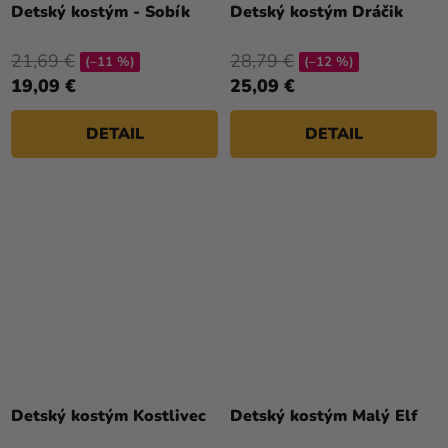
hodnotenie
Detský kostým - Sobík
Detský kostým Dráčik
produktu
je
21,69 €
28,79 €
(–11 %)
(–12 %)
4,0
19,09 €
25,09 €
z
5
DETAIL
DETAIL
hviezdičiek.
Priemerné
hodnotenie
Detský kostým Kostlivec
Detský kostým Malý Elf
produktu