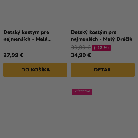
Detský kostým pre
Detský kostým pre
najmenších - Malá
najmenších - Malý Dráčik
tekvička
39,89 €
(–12 %)
27,99 €
34,99 €
DO KOŠÍKA
DETAIL
VÝPREDAJ