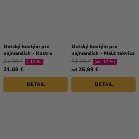
Detský kostým pre
Detský kostým pre
najmenších - Kostra
najmenších - Malá tekvica
24,89 €
31,69 €
(–12 %)
(až –17 %)
21,69 €
25,99 €
od
DETAIL
DETAIL