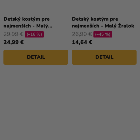
Detský kostým pre
Detský kostým pre
najmenších - Malý
najmenších - Malý Žralok
netopier
29,99 €
26,90 €
(–16 %)
(–45 %)
24,99 €
14,64 €
DETAIL
DETAIL