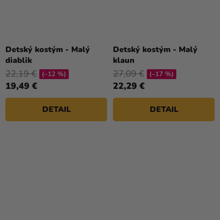
Priemerné
hodnotenie
Detský kostým - Malý
Detský kostým - Malý
produktu
diablik
klaun
je
22,19 €
27,09 €
(–12 %)
(–17 %)
4,0
19,49 €
22,29 €
z
5
DETAIL
DETAIL
hviezdičiek.