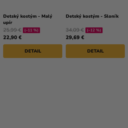
Detský kostým - Malý
Detský kostým - Sloník
upír
25,99 €
34,09 €
(–11 %)
(–12 %)
22,90 €
29,69 €
DETAIL
DETAIL
Priemerné