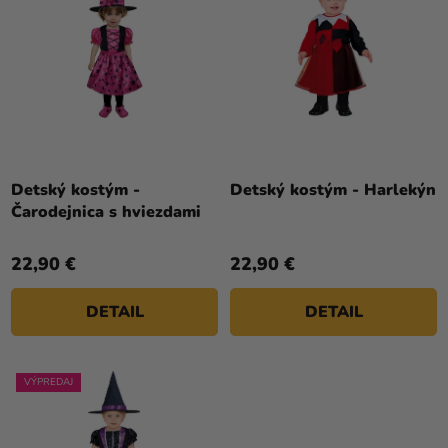
U
E
K
P
T
R
O
O
V
D
U
K
T
Detský kostým -
Detský kostým - Harlekýn
Čarodejnica s hviezdami
O
V
22,90 €
22,90 €
DETAIL
DETAIL
VÝPREDAJ