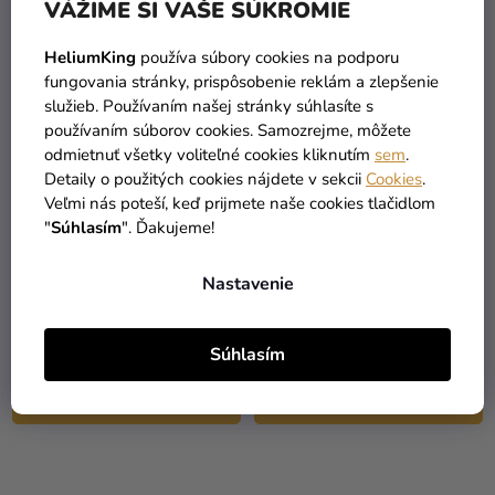
VÁŽIME SI VAŠE SÚKROMIE
HeliumKing
používa súbory cookies na podporu
fungovania stránky, prispôsobenie reklám a zlepšenie
služieb. Používaním našej stránky súhlasíte s
používaním súborov cookies. Samozrejme, môžete
odmietnuť všetky voliteľné cookies kliknutím
sem
.
Detaily o použitých cookies nájdete v sekcii
Cookies
.
Veľmi nás poteší, keď prijmete naše cookies tlačidlom
"
Súhlasím
". Ďakujeme!
Detský kostým pre
Detský kostým pre
Nastavenie
najmenších - Hasič
najmenších - Indián
33,29 €
26,29 €
(–12 %)
(–12 %)
28,99 €
22,99 €
Súhlasím
DETAIL
DETAIL