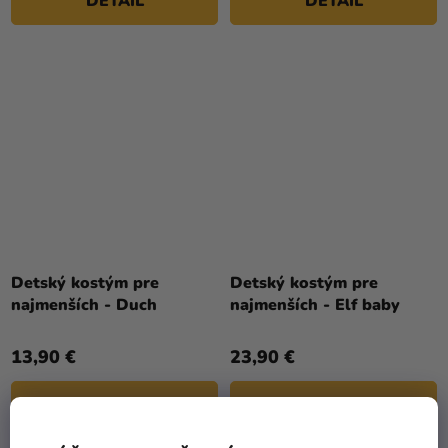
DETAIL
DETAIL
Detský kostým pre
Detský kostým pre
najmenších - Duch
najmenších - Elf baby
13,90 €
23,90 €
DETAIL
DETAIL