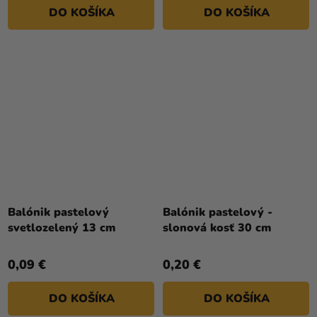
5
5
DO KOŠÍKA
DO KOŠÍKA
hviezdičiek.
hviezdičiek.
Balónik pastelový
Balónik pastelový -
svetlozelený 13 cm
slonová kosť 30 cm
0,09 €
0,20 €
DO KOŠÍKA
DO KOŠÍKA