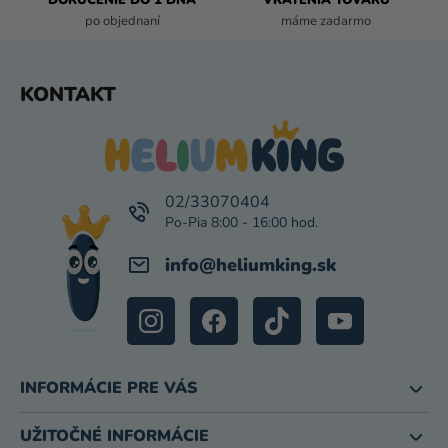
DORUČENIE DO 1 DŇA
VRÁTENIA TOVARU
I
po objednaní
máme zadarmo
S
U
Z
KONTAKT
Á
P
Ä
T
I
02/33070404
E
info
@
heliumking.sk
INFORMÁCIE PRE VÁS
UŽITOČNÉ INFORMÁCIE