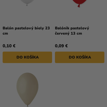
O
O
V
D
U
K
T
Balón pastelový biely 23
Balónik pastelový
cm
červený 13 cm
O
V
0,10 €
0,09 €
DO KOŠÍKA
DO KOŠÍKA