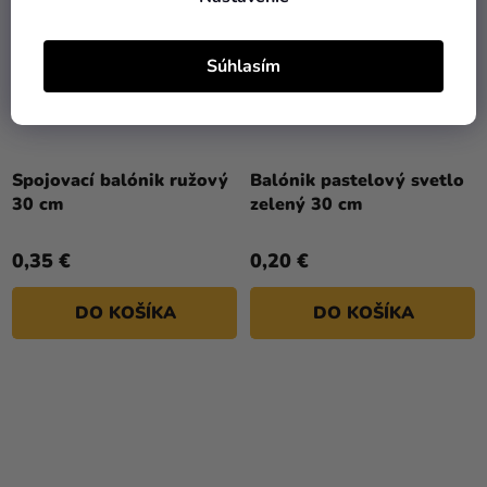
Súhlasím
Spojovací balónik ružový
Balónik pastelový svetlo
30 cm
zelený 30 cm
0,35 €
0,20 €
DO KOŠÍKA
DO KOŠÍKA