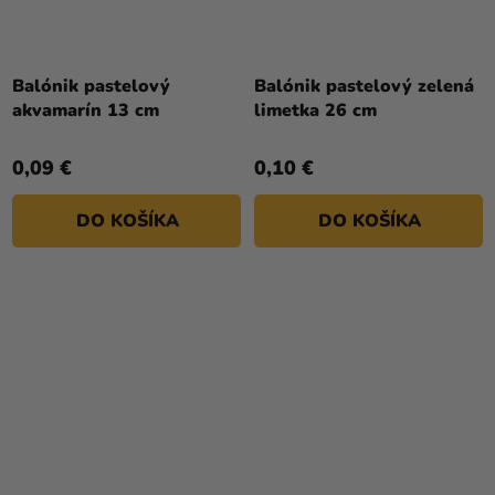
Priemerné
Priemerné
hodnotenie
hodnotenie
Balónik pastelový
Balónik pastelový zelená
produktu
produktu
akvamarín 13 cm
limetka 26 cm
je
je
5,0
5,0
0,09 €
0,10 €
z
z
5
5
DO KOŠÍKA
DO KOŠÍKA
hviezdičiek.
hviezdičiek.