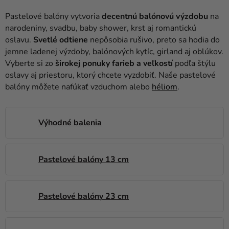
balóny
Pastelové balóny vytvoria
decentnú balónovú výzdobu
na
Svadba
narodeniny, svadbu, baby shower, krst aj romantickú
oslavu.
Svetlé odtiene
nepôsobia rušivo, preto sa hodia do
Párty
jemne ladenej výzdoby, balónových kytíc, girland aj oblúkov.
Vyberte si zo
širokej ponuky farieb a veľkostí
podľa štýlu
Výzdoba
oslavy aj priestoru, ktorý chcete vyzdobiť. Naše pastelové
a
balóny môžete nafúkať vzduchom alebo
héliom
.
doplnky
Karnevalové
Výhodné balenia
kostýmy a
masky
Oblečenie
Pastelové balóny 13 cm
Pečenie
Pastelové balóny 23 cm
Novinky
Darčeky