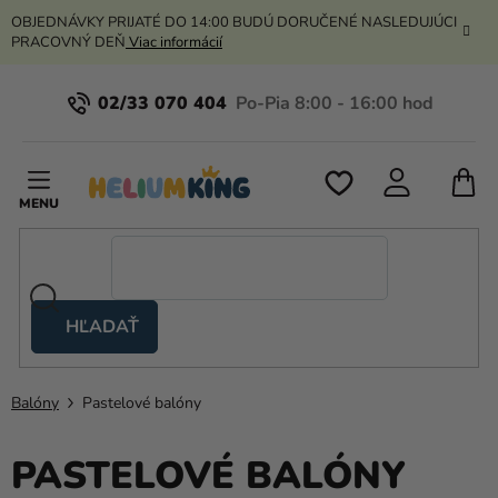
Prejsť
OBJEDNÁVKY PRIJATÉ DO 14:00 BUDÚ DORUČENÉ NASLEDUJÚCI
na
PRACOVNÝ DEŇ
Viac informácií
obsah
02/33 070 404
N
K
HĽADAŤ
Nožnicové
stany
Balóny
Pastelové balóny
Kanekalon
Hélium
PASTELOVÉ BALÓNY
a