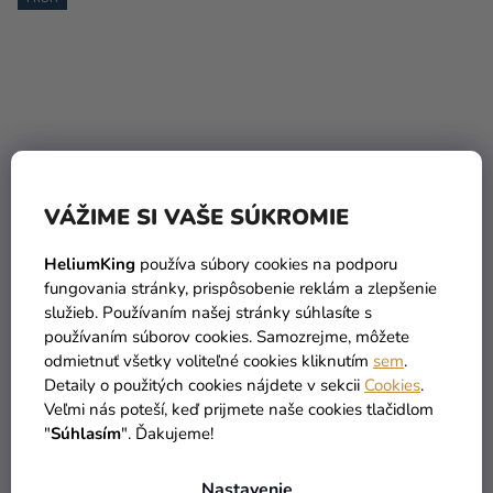
Priemerné
VÁŽIME SI VAŠE SÚKROMIE
hodnotenie
Balónik pastelový biely
Balónik pastelový žltý 30
produktu
26 cm
cm
HeliumKing
používa súbory cookies na podporu
je
fungovania stránky, prispôsobenie reklám a zlepšenie
4,8
0,10 €
0,20 €
služieb. Používaním našej stránky súhlasíte s
z
používaním súborov cookies. Samozrejme, môžete
5
odmietnuť všetky voliteľné cookies kliknutím
sem
.
DO KOŠÍKA
DO KOŠÍKA
hviezdičiek.
Detaily o použitých cookies nájdete v sekcii
Cookies
.
Veľmi nás poteší, keď prijmete naše cookies tlačidlom
"
Súhlasím
". Ďakujeme!
Nastavenie