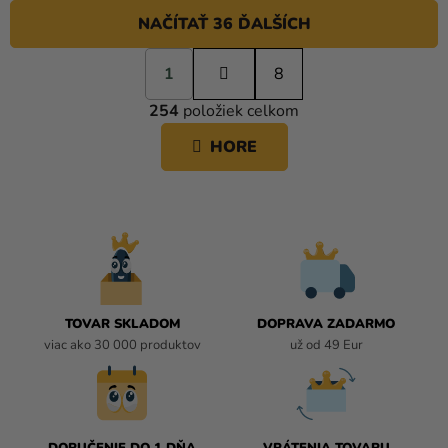
NAČÍTAŤ 36 ĎALŠÍCH
S
1
t
8
O
r
254
položiek celkom
á
V
n
L
HORE
k
Á
o
D
v
A
a
C
n
i
I
e
E
P
R
TOVAR SKLADOM
DOPRAVA ZADARMO
V
viac ako 30 000 produktov
už od 49 Eur
K
Y
V
Ý
P