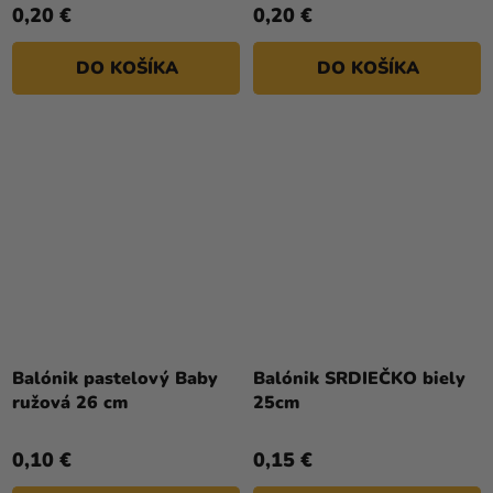
0,20 €
0,20 €
DO KOŠÍKA
DO KOŠÍKA
Priemerné
Priemerné
hodnotenie
hodnotenie
Balónik pastelový Baby
Balónik SRDIEČKO biely
produktu
produktu
ružová 26 cm
25cm
je
je
5,0
4,5
0,10 €
0,15 €
z
z