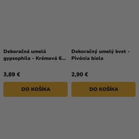
Dekoračná umelá
Dekoračný umelý kvet -
gypsophila - Krémová 60
Pivónia biela
cm
3,89 €
2,90 €
DO KOŠÍKA
DO KOŠÍKA