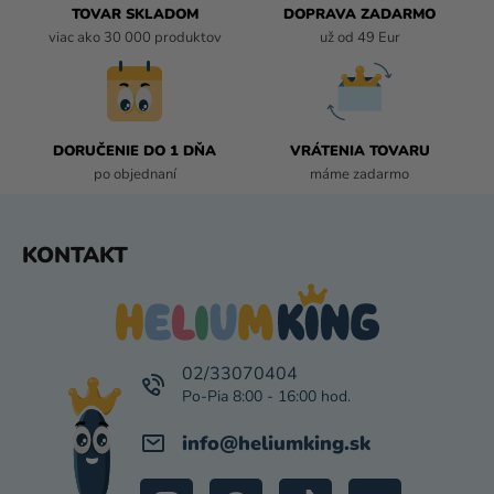
R
TOVAR SKLADOM
DOPRAVA ZADARMO
V
viac ako 30 000 produktov
už od 49 Eur
K
Y
V
Ý
P
DORUČENIE DO 1 DŇA
VRÁTENIA TOVARU
I
po objednaní
máme zadarmo
S
U
Z
KONTAKT
Á
P
Ä
T
I
02/33070404
E
info
@
heliumking.sk