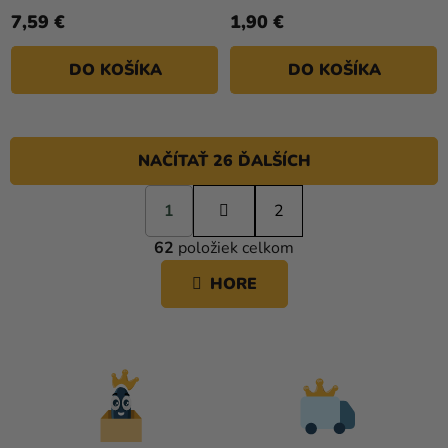
7,59 €
1,90 €
DO KOŠÍKA
DO KOŠÍKA
NAČÍTAŤ 26 ĎALŠÍCH
S
1
t
2
O
r
62
položiek celkom
á
V
n
L
HORE
k
Á
o
D
v
A
a
C
n
i
I
e
E
P