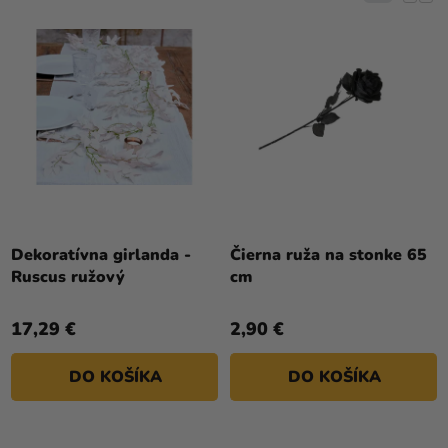
O
N
D
I
U
E
K
P
T
R
O
O
V
D
U
K
T
Dekoratívna girlanda -
Čierna ruža na stonke 65
Ruscus ružový
cm
O
V
17,29 €
2,90 €
DO KOŠÍKA
DO KOŠÍKA