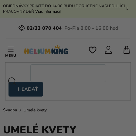
Prejsť
OBJEDNÁVKY PRIJATÉ DO 14:00 BUDÚ DORUČENÉ NASLEDUJÚCI
na
PRACOVNÝ DEŇ
Viac informácií
obsah
02/33 070 404
N
K
HĽADAŤ
Nožnicové
stany
Svadba
Umelé kvety
Kanekalon
Hélium
UMELÉ KVETY
a