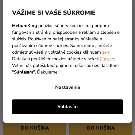
DO KOŠÍKA
DO KOŠÍKA
VÁŽIME SI VAŠE SÚKROMIE
HeliumKing
používa súbory cookies na podporu
fungovania stránky, prispôsobenie reklám a zlepšenie
služieb. Používaním našej stránky súhlasíte s
používaním súborov cookies. Samozrejme, môžete
odmietnuť všetky voliteľné cookies kliknutím
sem
.
Detaily o použitých cookies nájdete v sekcii
Cookies
.
Veľmi nás poteší, keď prijmete naše cookies tlačidlom
"
Súhlasím
". Ďakujeme!
Nastavenie
Pampová tráva - Ružová
Penová ruža na stonke so
100 - 135 cm 3 ks
zlatými listami - Červená
Súhlasím
18,90 €
1,90 €
DO KOŠÍKA
DO KOŠÍKA