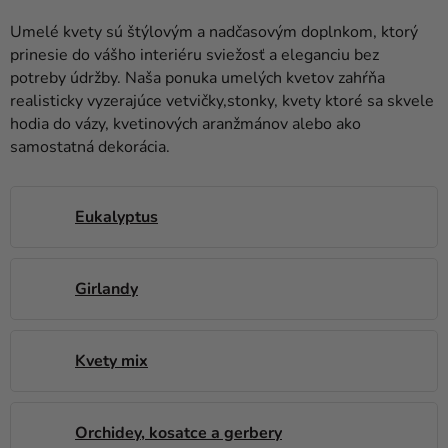
balóny
Umelé kvety sú štýlovým a nadčasovým doplnkom, ktorý
Svadba
prinesie do vášho interiéru sviežosť a eleganciu bez
potreby údržby. Naša ponuka umelých kvetov zahŕňa
Párty
realisticky vyzerajúce vetvičky,stonky, kvety ktoré sa skvele
hodia do vázy, kvetinových aranžmánov alebo ako
Výzdoba
samostatná dekorácia.
a
doplnky
Eukalyptus
Karnevalové
kostýmy a
masky
Girlandy
Oblečenie
Pečenie
Kvety mix
Novinky
Darčeky
Orchidey, kosatce a gerbery