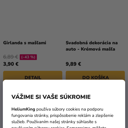
Girlanda s mašľami
Svadobná dekorácia na
auto - Krémová mašľa
6,89 €
(–43 %)
3,90 €
9,89 €
DETAIL
DO KOŠÍKA
VÁŽIME SI VAŠE SÚKROMIE
HeliumKing
používa súbory cookies na podporu
fungovania stránky, prispôsobenie reklám a zlepšenie
služieb. Používaním našej stránky súhlasíte s