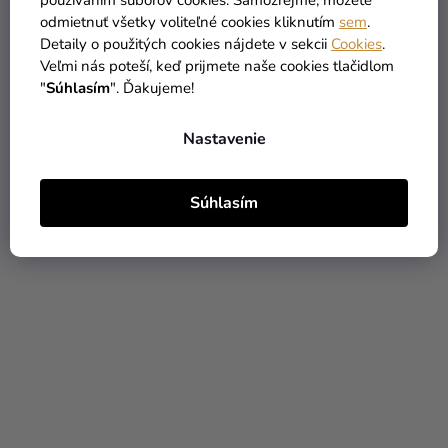
používaním súborov cookies. Samozrejme, môžete
odmietnuť všetky voliteľné cookies kliknutím
sem
.
Detaily o použitých cookies nájdete v sekcii
Cookies
.
Veľmi nás poteší, keď prijmete naše cookies tlačidlom
"
Súhlasím
". Ďakujeme!
Saténová stuha - fuchsia
Saténová stuha - ružová
12mm/25m
12mm/25m
Nastavenie
1,19 €
1,19 €
Súhlasím
DO KOŠÍKA
DO KOŠÍKA