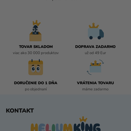
O
V
L
Á
D
A
C
I
TOVAR SKLADOM
DOPRAVA ZADARMO
E
viac ako 30 000 produktov
už od 49 Eur
P
R
V
K
DORUČENIE DO 1 DŇA
VRÁTENIA TOVARU
Y
po objednaní
máme zadarmo
V
Ý
P
Z
KONTAKT
I
Á
S
P
U
Ä