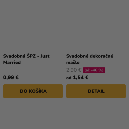
Svadobná ŠPZ - Just
Svadobné dekoračné
Married
mašle
2,90 €
(až –46 %)
0,99 €
1,54 €
od
DO KOŠÍKA
DETAIL