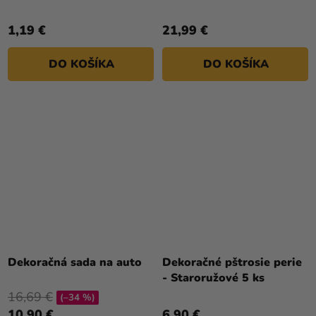
1,19 €
21,99 €
DO KOŠÍKA
DO KOŠÍKA
Dekoračná sada na auto
Dekoračné pštrosie perie
- Staroružové 5 ks
16,69 €
(–34 %)
10,90 €
6,90 €