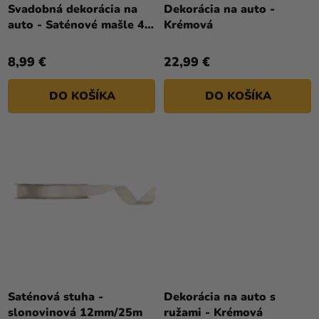
T
Svadobná dekorácia na
Dekorácia na auto -
auto - Saténové mašle 4
Krémová
O
ks
V
8,99 €
22,99 €
DO KOŠÍKA
DO KOŠÍKA
Saténová stuha -
Dekorácia na auto s
slonovinová 12mm/25m
ružami - Krémová