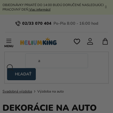
Prejsť
OBJEDNÁVKY PRIJATÉ DO 14:00 BUDÚ DORUČENÉ NASLEDUJÚCI
na
PRACOVNÝ DEŇ
Viac informácií
obsah
02/33 070 404
N
K
HĽADAŤ
Nožnicové
stany
Svadobná výzdoba
Výzdoba na auto
Kanekalon
Hélium
DEKORÁCIE NA AUTO
a