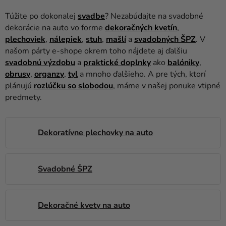
balóny
Túžite po dokonalej
svadbe
? Nezabúdajte na svadobné
Svadba
dekorácie na auto vo forme
dekoračných kvetín
,
plechoviek
,
nálepiek
,
stuh
,
mašlí
a
svadobných ŠPZ
. V
Párty
našom párty e-shope okrem toho nájdete aj ďalšiu
svadobnú výzdobu
a
praktické doplnky
ako
balóniky
,
Výzdoba
obrusy
,
organzy
,
tyl
a mnoho ďalšieho. A pre tých, ktorí
a
plánujú
rozlúčku so slobodou
, máme v našej ponuke vtipné
doplnky
predmety.
Karnevalové
kostýmy a
Dekoratívne plechovky na auto
masky
Oblečenie
Svadobné ŠPZ
Pečenie
Novinky
Dekoračné kvety na auto
Darčeky