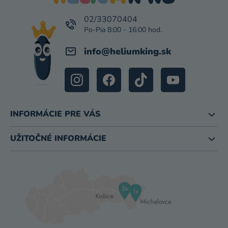
T
I
02/33070404
E
info
@
heliumking.sk
INFORMÁCIE PRE VÁS
UŽITOČNÉ INFORMÁCIE