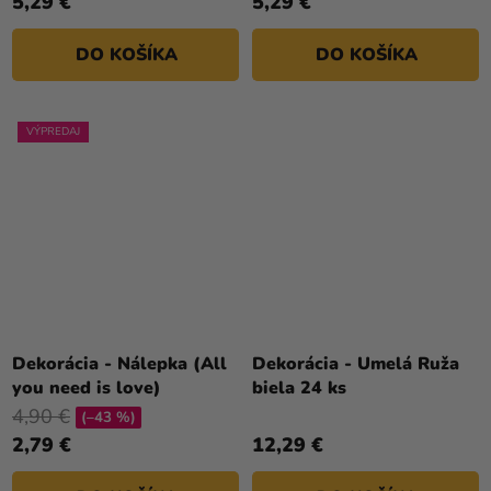
5,29 €
5,29 €
DO KOŠÍKA
DO KOŠÍKA
VÝPREDAJ
Dekorácia - Nálepka (All
Dekorácia - Umelá Ruža
you need is love)
biela 24 ks
4,90 €
(–43 %)
2,79 €
12,29 €