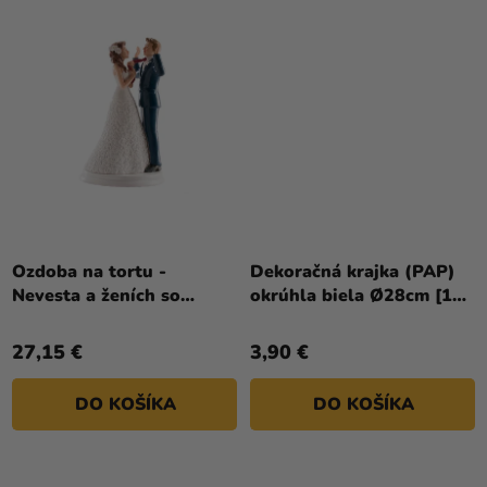
Ozdoba na tortu -
Dekoračná krajka (PAP)
Nevesta a ženích so
okrúhla biela Ø28cm [100
zábavným detailom 20 cm
ks]
27,15 €
3,90 €
DO KOŠÍKA
DO KOŠÍKA