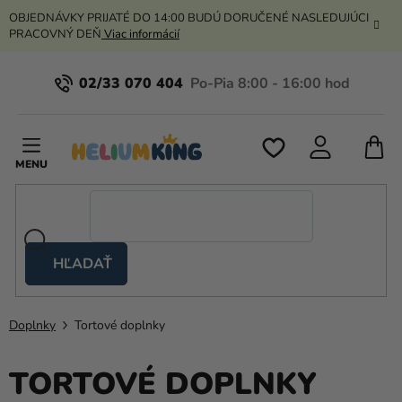
Prejsť
OBJEDNÁVKY PRIJATÉ DO 14:00 BUDÚ DORUČENÉ NASLEDUJÚCI
na
PRACOVNÝ DEŇ
Viac informácií
obsah
02/33 070 404
N
K
HĽADAŤ
Nožnicové
stany
Doplnky
Tortové doplnky
Kanekalon
Hélium
TORTOVÉ DOPLNKY
a