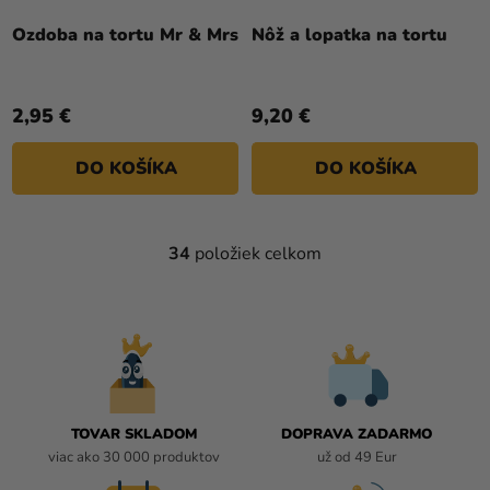
hodnotenie
Ozdoba na tortu Mr & Mrs
Nôž a lopatka na tortu
produktu
je
5,0
2,95 €
9,20 €
z
5
DO KOŠÍKA
DO KOŠÍKA
hviezdičiek.
34
položiek celkom
O
V
L
Á
D
A
C
I
TOVAR SKLADOM
DOPRAVA ZADARMO
E
viac ako 30 000 produktov
už od 49 Eur
P