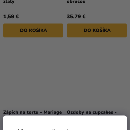
zlatý
obručou
1,59 €
35,79 €
DO KOŠÍKA
DO KOŠÍKA
Zápich na tortu - Mariage
Ozdoby na cupcakes -
zlatý
Zlaté nápisy 6 ks