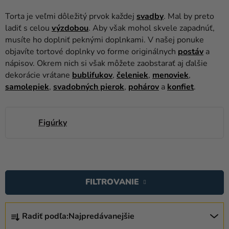
balóny
Torta je veľmi dôležitý prvok každej
svadby
. Mal by preto
Svadba
ladiť s celou
výzdobou
. Aby však mohol skvele zapadnúť,
musíte ho doplniť peknými doplnkami. V našej ponuke
Párty
objavíte tortové doplnky vo forme originálnych
postáv
a
nápisov. Okrem nich si však môžete zaobstarať aj ďalšie
Výzdoba
dekorácie vrátane
bublifukov
,
čeleniek
,
menoviek
,
a
samolepiek
,
svadobných pierok
,
pohárov
a
konfiet
.
doplnky
Karnevalové
Figúrky
kostýmy a
masky
Oblečenie
V
Ý
Pečenie
FILTROVANIE
P
Novinky
I
R
S
Radiť podľa:
Najpredávanejšie
A
Darčeky