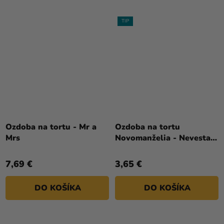
TIP
Ozdoba na tortu - Mr a
Ozdoba na tortu
Mrs
Novomanželia - Nevesta
so závojom
7,69 €
3,65 €
DO KOŠÍKA
DO KOŠÍKA