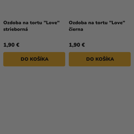
Priemerné
Priemerné
hodnotenie
hodnotenie
Ozdoba na tortu "Love"
Ozdoba na tortu "Love"
produktu
produktu
strieborná
čierna
je
je
5,0
4,0
1,90 €
1,90 €
z
z
5
5
DO KOŠÍKA
DO KOŠÍKA
hviezdičiek.
hviezdičiek.
Priemerné