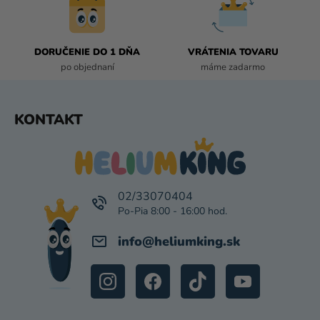
R
V
K
DORUČENIE DO 1 DŇA
VRÁTENIA TOVARU
Y
po objednaní
máme zadarmo
V
Ý
P
Z
KONTAKT
I
Á
S
P
U
Ä
T
I
02/33070404
E
info
@
heliumking.sk