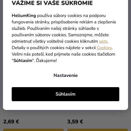
VÁŽIME SI VAŠE SÚKROMIE
1,39 €
2,69 €
HeliumKing
používa súbory cookies na podporu
DO KOŠÍKA
DO KOŠÍKA
fungovania stránky, prispôsobenie reklám a zlepšenie
služieb. Používaním našej stránky súhlasíte s
používaním súborov cookies. Samozrejme, môžete
odmietnuť všetky voliteľné cookies kliknutím
sem
.
Detaily o použitých cookies nájdete v sekcii
Cookies
.
Veľmi nás poteší, keď prijmete naše cookies tlačidlom
"
Súhlasím
". Ďakujeme!
Nastavenie
Súhlasím
Drevený zápich na tortu -
Drevený zápich na tortu -
Šesťuholník
Kruh
2,69 €
3,59 €