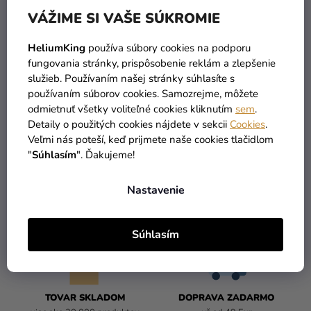
VÁŽIME SI VAŠE SÚKROMIE
Stojan na plátno stolový
Stojan na plátno stolový
HeliumKing
používa súbory cookies na podporu
Miro Lefranc Bourgeois
Velazquez Lefranc
fungovania stránky, prispôsobenie reklám a zlepšenie
Bourgeois
služieb. Používaním našej stránky súhlasíte s
používaním súborov cookies. Samozrejme, môžete
22,99 €
24,99 €
odmietnuť všetky voliteľné cookies kliknutím
sem
.
Detaily o použitých cookies nájdete v sekcii
Cookies
.
DO KOŠÍKA
DO KOŠÍKA
Veľmi nás poteší, keď prijmete naše cookies tlačidlom
"
Súhlasím
". Ďakujeme!
4
položiek celkom
O
Nastavenie
V
L
Á
Súhlasím
D
A
C
I
TOVAR SKLADOM
DOPRAVA ZADARMO