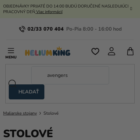
Prejsť
OBJEDNÁVKY PRIJATÉ DO 14:00 BUDÚ DORUČENÉ NASLEDUJÚCI
na
PRACOVNÝ DEŇ
Viac informácií
obsah
02/33 070 404
N
K
HĽADAŤ
Nožnicové
stany
Maliarske stojany
Stolové
Kanekalon
Hélium
STOLOVÉ
a