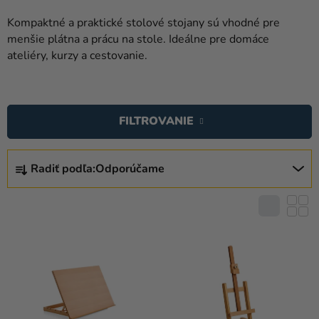
balóny
Kompaktné a praktické stolové stojany sú vhodné pre
Svadba
menšie plátna a prácu na stole. Ideálne pre domáce
ateliéry, kurzy a cestovanie.
Párty
V
Výzdoba
Ý
a
FILTROVANIE
P
doplnky
I
R
Karnevalové
S
Radiť podľa:
Odporúčame
A
kostýmy a
P
D
masky
R
E
Oblečenie
O
N
D
I
Pečenie
U
E
K
Novinky
P
T
R
Darčeky
O