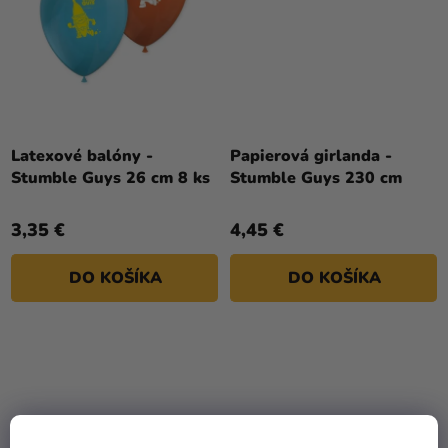
Latexové balóny -
Papierová girlanda -
Stumble Guys 26 cm 8 ks
Stumble Guys 230 cm
3,35 €
4,45 €
DO KOŠÍKA
DO KOŠÍKA