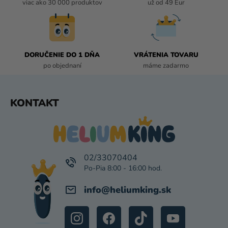
E
viac ako 30 000 produktov
už od 49 Eur
P
R
V
K
DORUČENIE DO 1 DŇA
VRÁTENIA TOVARU
Y
po objednaní
máme zadarmo
V
Ý
P
Z
KONTAKT
I
Á
S
P
U
Ä
T
I
02/33070404
E
info
@
heliumking.sk