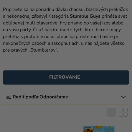
balóny
Pripravte sa na poriadnu dávku chaosu, bláznivých prekážok
Svadba
a nekonečnej zábavy! Kategória
Stumble Guys
prináša svet
obľúbenej multiplayerovej hry priamo do vašej izby alebo
Párty
na vašu párty. Či už patríte medzi tých, ktorí herné mapy
preletia s prstom v nose, alebo sa proste radi bavíte pri
Výzdoba
nekonečných padoch a zakopnutiach, u nás nájdete všetko
a
pre pravých „Stumblerov“.
doplnky
V
Karnevalové
kostýmy a
Ý
FILTROVANIE
masky
P
I
R
Oblečenie
S
Radiť podľa:
Odporúčame
A
Pečenie
P
D
R
E
Novinky
O
N
D
Darčeky
I