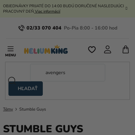
Prejsť
OBJEDNÁVKY PRIJATÉ DO 14:00 BUDÚ DORUČENÉ NASLEDUJÚCI
na
PRACOVNÝ DEŇ
Viac informácií
obsah
02/33 070 404
N
K
HĽADAŤ
Nožnicové
stany
Témy
Stumble Guys
Kanekalon
Hélium
STUMBLE GUYS
a