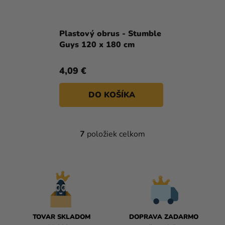
Plastový obrus - Stumble
Guys 120 x 180 cm
4,09 €
DO KOŠÍKA
7
položiek celkom
O
V
L
Á
D
A
C
I
TOVAR SKLADOM
DOPRAVA ZADARMO