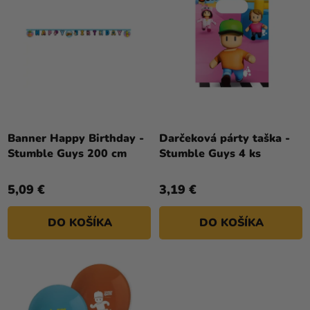
a merch
U
E
K
P
Sviatky
T
R
O
Kreatívne
O
potreby
V
D
U
Personalizované
K
produkty
T
Banner Happy Birthday -
Darčeková párty taška -
Témy
Stumble Guys 200 cm
Stumble Guys 4 ks
O
V
Výpredaj
5,09 €
3,19 €
O
nás
DO KOŠÍKA
DO KOŠÍKA
Párty
Blog
Kontakt