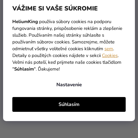
VÁŽIME SI VAŠE SÚKROMIE
HeliumKing
používa súbory cookies na podporu
fungovania stránky, prispôsobenie reklám a zlepšenie
Papierové klobúčiky -
Papierové poháre -
služieb. Používaním našej stránky súhlasíte s
Stumble Guys 6 ks
Stumble Guys 200 ml
používaním súborov cookies. Samozrejme, môžete
odmietnuť všetky voliteľné cookies kliknutím
sem
.
Detaily o použitých cookies nájdete v sekcii
Cookies
.
2,39 €
2,49 €
Veľmi nás poteší, keď prijmete naše cookies tlačidlom
"
Súhlasím
". Ďakujeme!
DO KOŠÍKA
DO KOŠÍKA
Nastavenie
Súhlasím