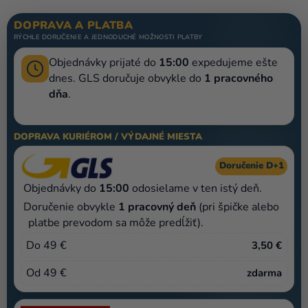
balóny
DOPRAVA A PLATBA
Svadba
RÝCHLE DORUČENIE A JEDNODUCHÉ MOŽNOSTI PLATBY
Objednávky prijaté do
15:00
expedujeme ešte
Párty
dnes. GLS doručuje obvykle do
1 pracovného
Výzdoba
dňa
.
a
doplnky
DOPRAVA KURIÉROM / VÝDAJNÉ MIESTA
Karnevalové
Doručenie D+1
kostýmy a
masky
Objednávky do
15:00
odosielame v ten istý deň.
Doručenie obvykle
1 pracovný deň
(pri špičke alebo
Oblečenie
platbe prevodom sa môže predĺžiť).
Pečenie
Do 49 €
3,50 €
Novinky
Od 49 €
zdarma
Darčeky