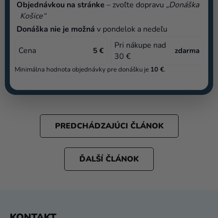
Objednávkou na stránke
– zvoľte dopravu
„Donáška
Košice“
Donáška nie je možná
v pondelok a nedeľu
Pri nákupe nad
Cena
5 €
zdarma
30 €
Minimálna hodnota objednávky pre donášku je
10 €
.
PREDCHÁDZAJÚCI ČLÁNOK
ĎALŠÍ ČLÁNOK
Z
KONTAKT