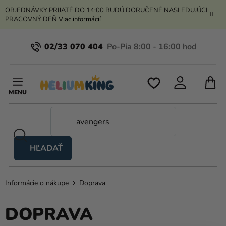
Prejsť
OBJEDNÁVKY PRIJATÉ DO 14:00 BUDÚ DORUČENÉ NASLEDUJÚCI
na
PRACOVNÝ DEŇ
Viac informácií
obsah
02/33 070 404
N
K
HĽADAŤ
Nožnicové
stany
Informácie o nákupe
Doprava
Kanekalon
DOPRAVA
Hélium
a