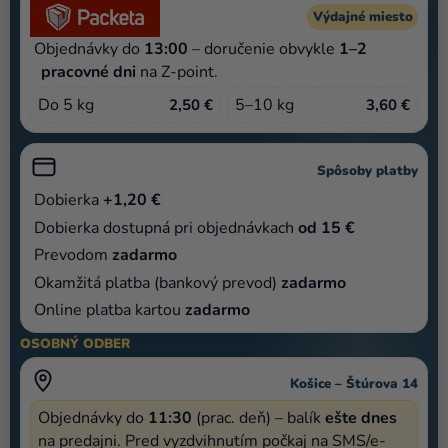
a merch
Výdajné miesto
Sviatky
Objednávky do
13:00
– doručenie obvykle
1–2
pracovné dni
na Z-point.
Kreatívne
Do 5 kg
5–10 kg
2,50 €
3,60 €
potreby
Personalizované
Spôsoby platby
produkty
Dobierka
+1,20 €
Témy
Dobierka dostupná pri objednávkach
od 15 €
Výpredaj
Prevodom
zadarmo
Okamžitá platba (bankový prevod)
zadarmo
O
Online platba kartou
zadarmo
nás
OSOBNÝ ODBER
Párty
Blog
Košice – Štúrova 14
Objednávky do
11:30
(prac. deň) – balík
ešte dnes
Kontakt
na predajni. Pred vyzdvihnutím počkaj na SMS/e-