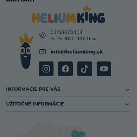
Á
P
Ä
T
I
02/33070404
E
info
@
heliumking.sk
INFORMÁCIE PRE VÁS
UŽITOČNÉ INFORMÁCIE