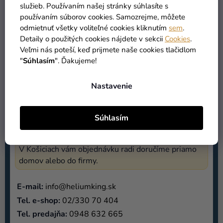
služieb. Používaním našej stránky súhlasíte s
Objednávky do
15:00
(prac. deň) – vyzdvihnutie
na
používaním súborov cookies. Samozrejme, môžete
2 prac. deň
. Pred vyzdvihnutím počkaj na SMS/e-
odmietnuť všetky voliteľné cookies kliknutím
sem
.
mail.
Detaily o použitých cookies nájdete v sekcii
Cookies
.
Veľmi nás poteší, keď prijmete naše cookies tlačidlom
"
Súhlasím
". Ďakujeme!
Po–Pia
09:00–17:00
So
08:00–14:00
Nastavenie
Otvoriť v Mapách
DONÁŠKA KOŠICE
Súhlasím
Donáška Košice
V Košiciach vám objednávku radi doručíme priamo
domov alebo do firmy.
E-mail:
info@heliumking.sk
Tel. e-shop:
02/330 70 404
Tel. predajňa:
0948 632 665