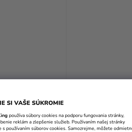
inová sviečka Minnie -
Narodeninová sviečka Minni
číslo 6
E SI VAŠE SÚKROMIE
2,65 €
ing
používa súbory cookies na podporu fungovania stránky,
benie reklám a zlepšenie služieb. Používaním našej stránky
DO KOŠÍKA
DO KOŠÍKA
te s používaním súborov cookies. Samozrejme, môžete odmietn