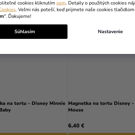
oliteľné cookies kliknutím
sem
. Detaily o použitých cookies ná
Cookies
. Veľmi nás poteší, keď prijmete naše cookies tlačidlom
ím
". Ďakujeme!
Súhlasím
Nastavenie
a na tortu - Disney Minnie
Magnetka na tortu Disney -
Baby
Mouse
6,40 €