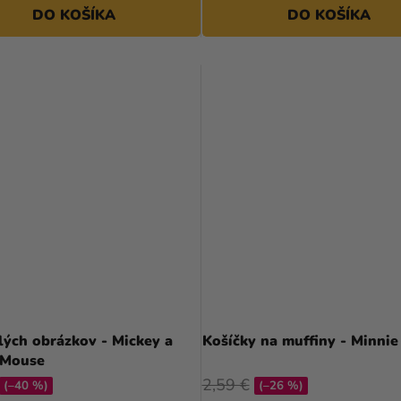
DO KOŠÍKA
DO KOŠÍKA
lých obrázkov - Mickey a
Košíčky na muffiny - Minnie
 Mouse
2,59 €
(–40 %)
(–26 %)