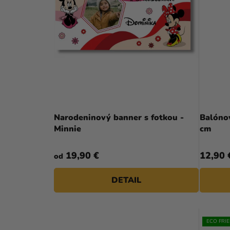
P
P
I
A
S
N
P
E
R
L
O
D
Narodeninový banner s fotkou -
Balóno
U
Minnie
cm
K
19,90 €
12,90 
od
T
O
DETAIL
V
ECO FRI