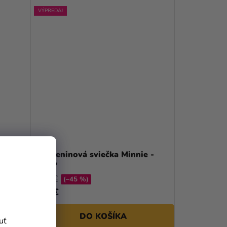
VÝPREDAJ
e -
Narodeninová sviečka Minnie -
číslo 7
2,90 €
(–45 %)
1,58 €
DO KOŠÍKA
uť