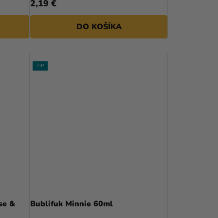
2,19 €
DO KOŠÍKA
TIP
se &
Bublifuk Minnie 60ml