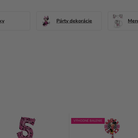
ky
Párty dekorácie
Mer
VÝHODNÉ BALENIE