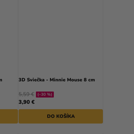
m
3D Sviečka - Minnie Mouse 8 cm
5,59 €
(–30 %)
3,90 €
DO KOŠÍKA