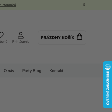
 informácií
PRÁZDNY KOŠÍK
NÁKUPNÝ
bené
Prihlásenie
KOŠÍK
O nás
Párty Blog
Kontakt