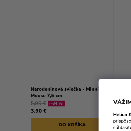
Narodeninová sviečka - Minnie
Naroden
Mouse 7,5 cm
číslo 5
VÁŽIM
5,99 €
(–34 %)
3,90 €
2,65 €
HeliumK
prispôso
DO KOŠÍKA
súhlasí