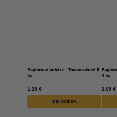
Papierové poháre - Tmavoružové 6
Papiero
ks
4 ks
1,29 €
2,09 €
DO KOŠÍKA