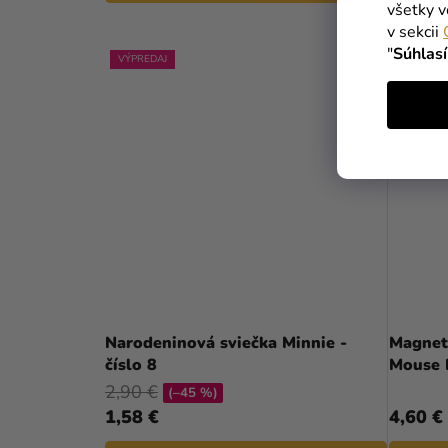
všetky v
v sekcii
"
Súhlas
VÝPREDAJ
Narodeninová sviečka Minnie -
Magnetk
číslo 8
Mouse 
2,90 €
(–45 %)
1,58 €
4,60 €