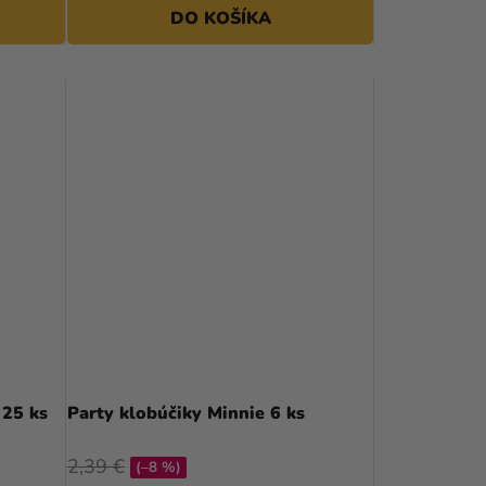
DO KOŠÍKA
 25 ks
Party klobúčiky Minnie 6 ks
2,39 €
(–8 %)