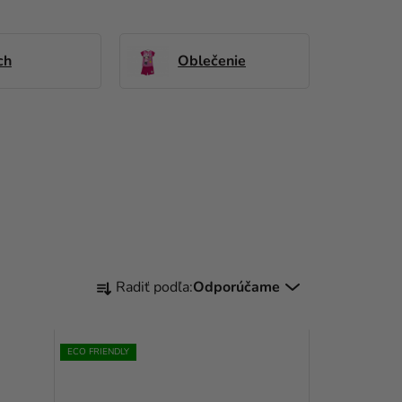
ch
Oblečenie
R
Radiť podľa:
Odporúčame
A
D
ECO FRIENDLY
E