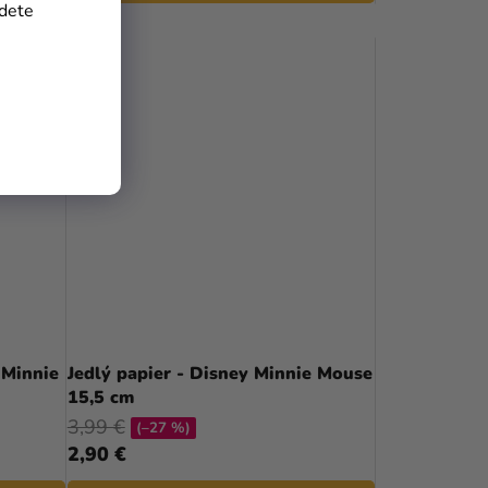
jdete
 Minnie
Jedlý papier - Disney Minnie Mouse
15,5 cm
3,99 €
(–27 %)
2,90 €