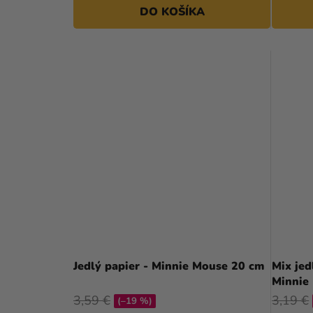
DO KOŠÍKA
Jedlý papier - Minnie Mouse 20 cm
Mix jed
Minnie
3,59 €
3,19 €
(–19 %)