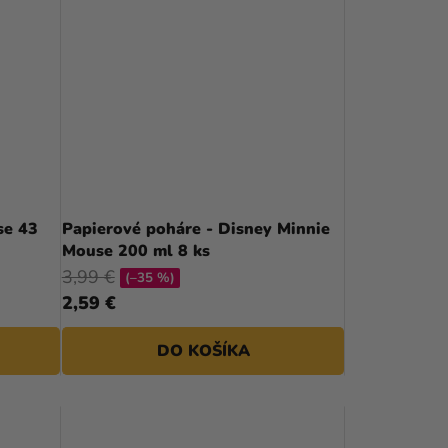
N
I
E
P
R
O
D
se 43
Papierové poháre - Disney Minnie
U
Mouse 200 ml 8 ks
K
3,99 €
(–35 %)
2,59 €
T
O
DO KOŠÍKA
V