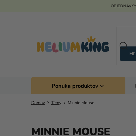
Prejsť
OBJEDNÁVKY
na
obsah
HĽ
Ponuka produktov
Domov
Témy
Minnie Mouse
MINNIE MOUSE