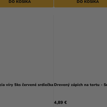
DO KOŠÍKA
DO KOŠÍKA
ia víry 5ks červené srdiečka
Drevený zápich na tortu
4,89 €