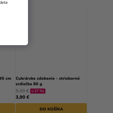
jdete
 45 cm
Cukrárske zdobenie - strieborné
srdiečka 80 g
5,39 €
(–27 %)
3,90 €
DO KOŠÍKA