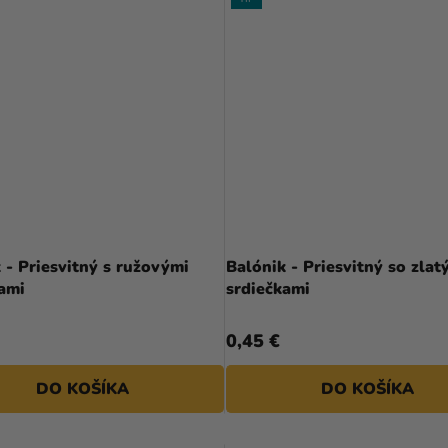
 - Priesvitný s ružovými
Balónik - Priesvitný so zlat
kami
srdiečkami
0,45 €
DO KOŠÍKA
DO KOŠÍKA