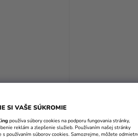
á girlanda - Bielo/zlaté
Balónová girlanda - Ružovo
160 cm
červené srdce 160 cm
E SI VAŠE SÚKROMIE
€
28,99 €
ing
používa súbory cookies na podporu fungovania stránky,
DO KOŠÍKA
DO KOŠÍKA
benie reklám a zlepšenie služieb. Používaním našej stránky
te s používaním súborov cookies. Samozrejme, môžete odmietn