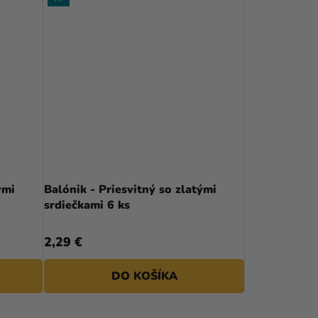
ými
Balónik - Priesvitný so zlatými
srdiečkami 6 ks
2,29 €
DO KOŠÍKA