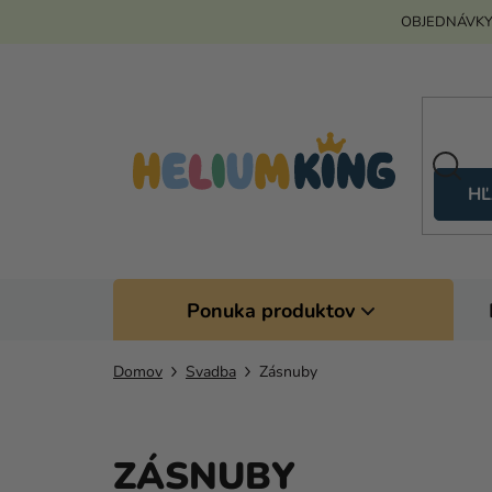
Prejsť
OBJEDNÁVKY
na
obsah
HĽ
Ponuka produktov
Domov
Svadba
Zásnuby
ZÁSNUBY