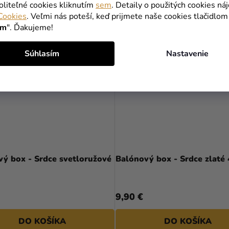
oliteľné cookies kliknutím
sem
. Detaily o použitých cookies ná
Cookies
. Veľmi nás poteší, keď prijmete naše cookies tlačidlom
 BALENIE
VÝHODNÉ BALENIE
ím
". Ďakujeme!
Súhlasím
Nastavenie
vý box - Srdce svetloružové
Balónový box - Srdce zlaté
9,90 €
DO KOŠÍKA
DO KOŠÍKA