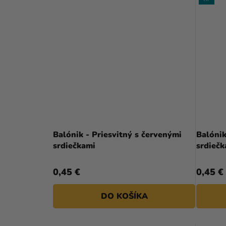
Priemerné
hodnotenie
Balónik - Priesvitný s červenými
Balónik
produktu
srdiečkami
srdieč
je
5,0
0,45 €
0,45 €
z
5
DO KOŠÍKA
hviezdičiek.