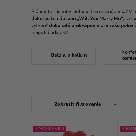
Plánujete zásnuby alebo oslavu zasnúbenia? V te
dekorácií s nápisom „Will You Marry Me“
, cez
b
vytvoriť
dokonalé prekvapenie pre vašu polovi
magickú udalosť!
Konfet
Balóny a hélium
kamie
B
O
Č
V
N
VÝHODNÉ BALENIE
VÝHODNÉ