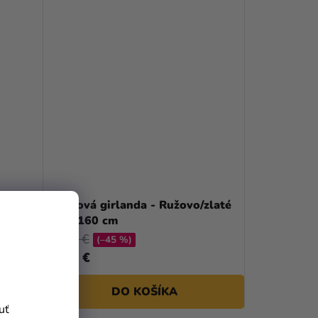
/
Balónová girlanda - Ružovo/zlaté
srdce 160 cm
28,90 €
(–45 %)
15,61 €
DO KOŠÍKA
uť