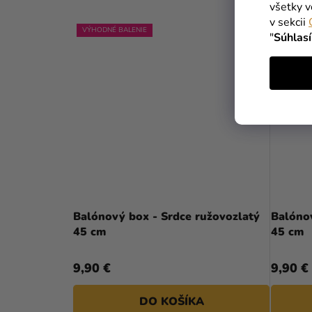
všetky v
v sekcii
VÝHODNÉ BALENIE
VÝHODNÉ
"
Súhlas
Balónový box - Srdce ružovozlatý
Balóno
45 cm
45 cm
9,90 €
9,90 €
DO KOŠÍKA