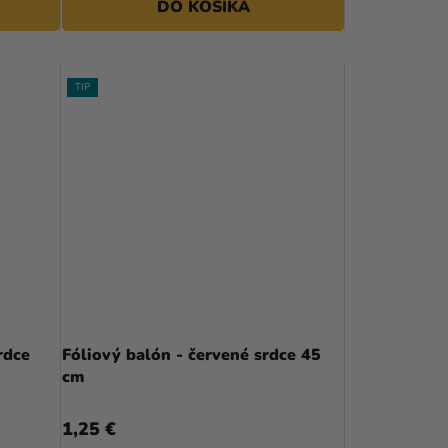
DO KOŠÍKA
TIP
 - Srdce
Fóliový balón - červené srdce 45
cm
1,25 €