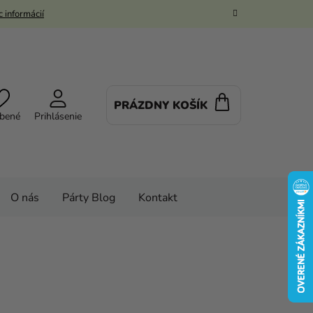
 informácií
PRÁZDNY KOŠÍK
NÁKUPNÝ
bené
Prihlásenie
KOŠÍK
O nás
Párty Blog
Kontakt