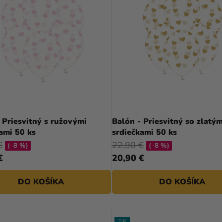
 Priesvitný s ružovými
Balón - Priesvitný so zlatým
ami 50 ks
srdiečkami 50 ks
€
22,90 €
(–8 %)
(–8 %)
€
20,90 €
DO KOŠÍKA
DO KOŠÍKA
TIP