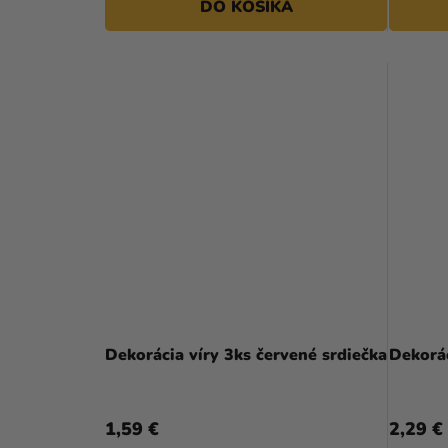
DO KOŠÍKA
Dekorácia víry 3ks červené srdiečka
Dekorác
1,59 €
2,29 €