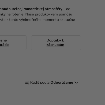
abudnuteľnej romantickej atmosféry
– od
nky na fotenie. Naše produkty vám pomôžu
pravte z tohto výnimočného momentu skutočne
esné
Doplnky k
rácie
zásnubám
R
Radiť podľa:
Odporúčame
A
D
E