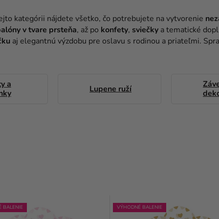
jto kategórii nájdete všetko, čo potrebujete na vytvorenie
nez
alóny v tvare prsteňa
, až po
konfety
,
sviečky
a tematické dopl
čku
aj elegantnú výzdobu pre oslavu s rodinou a priateľmi. S
y a
Záv
Lupene ruží
nky
deko
 BALENIE
VÝHODNÉ BALENIE