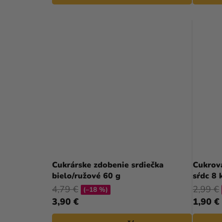
Cukrárske zdobenie srdiečka
Cukrová
bielo/ružové 60 g
sŕdc 8 
4,79 €
2,99 €
(–18 %)
3,90 €
1,90 €