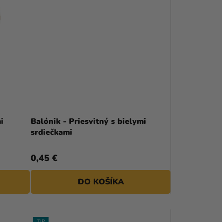
N
I
E
P
R
O
D
i
Balónik - Priesvitný s bielymi
srdiečkami
U
K
0,45 €
T
DO KOŠÍKA
O
V
TIP