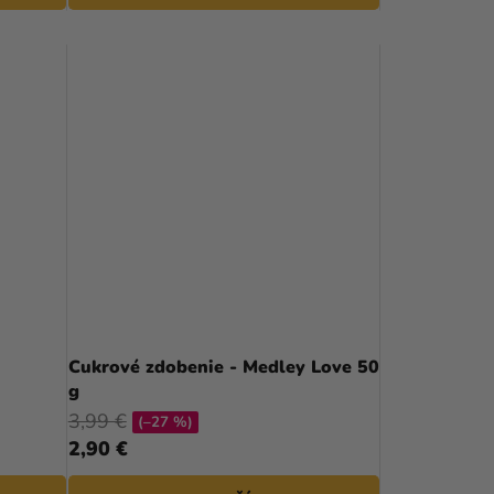
Cukrové zdobenie - Medley Love 50
g
3,99 €
(–27 %)
2,90 €