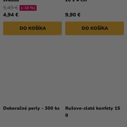
svadbu
26 x 4 cm
5,49 €
(–10 %)
4,94 €
9,90 €
DO KOŠÍKA
DO KOŠÍKA
Dekoračné perly - 300 ks
Ružovo-zlaté konfety 15
g