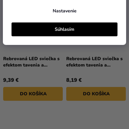
Nastavenie
Súhlasím
Rebrovaná LED sviečka s
Rebrovaná LED sviečka s
efektom tavenia a
efektom tavenia a
časovačom 7,5 × 15 cm
časovačom 7,5 × 10 cm
9,39 €
8,19 €
DO KOŠÍKA
DO KOŠÍKA