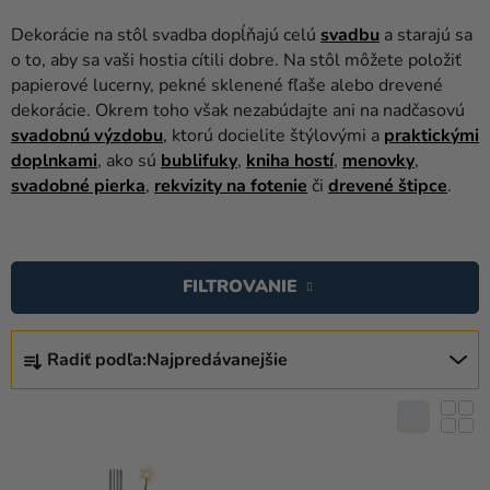
balóny
Dekorácie na stôl svadba dopĺňajú celú
svadbu
a starajú sa
Svadba
o to, aby sa vaši hostia cítili dobre. Na stôl môžete položiť
papierové lucerny, pekné sklenené fľaše alebo drevené
Párty
dekorácie. Okrem toho však nezabúdajte ani na nadčasovú
svadobnú výzdobu
, ktorú docielite štýlovými a
praktickými
Výzdoba
doplnkami
, ako sú
bublifuky
,
kniha hostí
,
menovky
,
a
svadobné pierka
,
rekvizity na fotenie
či
drevené štipce
.
doplnky
V
Karnevalové
kostýmy a
Ý
FILTROVANIE
masky
P
I
R
Oblečenie
S
Radiť podľa:
Najpredávanejšie
A
Pečenie
P
D
R
E
Novinky
O
N
D
Darčeky
I