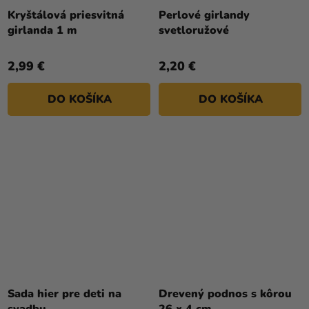
hodnotenie
Kryštálová priesvitná
Perlové girlandy
produktu
girlanda 1 m
svetloružové
je
4,0
2,99 €
2,20 €
z
5
DO KOŠÍKA
DO KOŠÍKA
hviezdičiek.
Sada hier pre deti na
Drevený podnos s kôrou