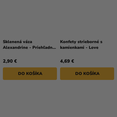
Sklenená váza
Konfety strieborné s
Alexandrine - Priehľadná
kamienkami - Love
6,8 x 14,5 cm
2,90 €
4,69 €
DO KOŠÍKA
DO KOŠÍKA