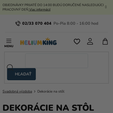
Prejsť
OBJEDNÁVKY PRIJATÉ DO 14:00 BUDÚ DORUČENÉ NASLEDUJÚCI
na
PRACOVNÝ DEŇ
Viac informácií
obsah
02/33 070 404
N
K
HĽADAŤ
Nožnicové
stany
Svadobná výzdoba
Dekorácie na stôl
Kanekalon
Hélium
DEKORÁCIE NA STÔL
a