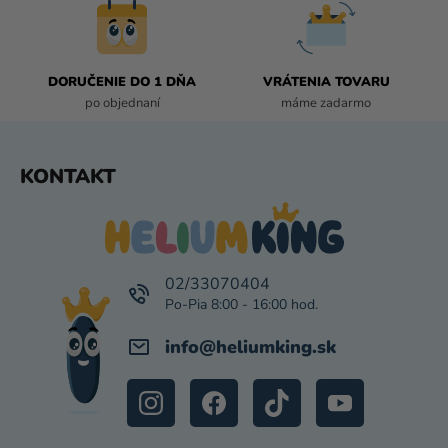
Y
V
Ý
P
DORUČENIE DO 1 DŇA
VRÁTENIA TOVARU
I
po objednaní
máme zadarmo
S
U
Z
KONTAKT
Á
P
Ä
T
I
02/33070404
E
info
@
heliumking.sk