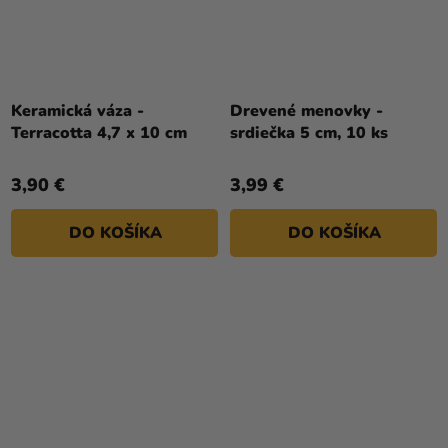
Priemerné
hodnotenie
Keramická váza -
Drevené menovky -
produktu
Terracotta 4,7 x 10 cm
srdiečka 5 cm, 10 ks
je
5,0
3,90 €
3,99 €
z
5
DO KOŠÍKA
DO KOŠÍKA
hviezdičiek.