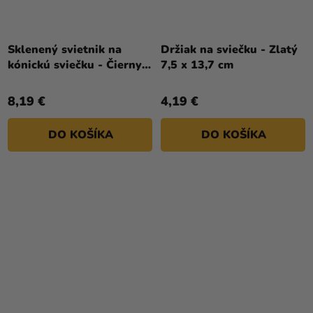
Sklenený svietnik na
Držiak na sviečku - Zlatý
kónickú sviečku - Čierny 9
7,5 x 13,7 cm
x 18 cm
8,19 €
4,19 €
DO KOŠÍKA
DO KOŠÍKA