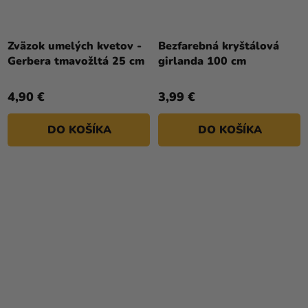
Zväzok umelých kvetov -
Bezfarebná kryštálová
Gerbera tmavožltá 25 cm
girlanda 100 cm
4,90 €
3,99 €
DO KOŠÍKA
DO KOŠÍKA
Priemerné