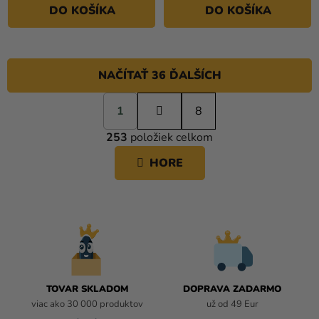
DO KOŠÍKA
DO KOŠÍKA
NAČÍTAŤ 36 ĎALŠÍCH
S
1
t
8
O
r
253
položiek celkom
á
V
n
L
HORE
k
Á
o
D
v
A
a
C
n
i
I
e
E
P
R
TOVAR SKLADOM
DOPRAVA ZADARMO
V
viac ako 30 000 produktov
už od 49 Eur
K