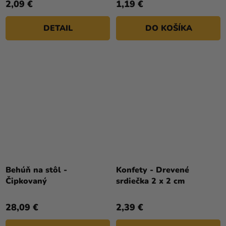
2,09 €
1,19 €
DETAIL
DO KOŠÍKA
Behúň na stôl -
Konfety - Drevené
Čipkovaný
srdiečka 2 x 2 cm
28,09 €
2,39 €