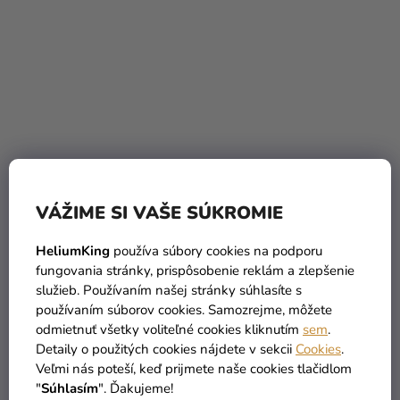
VÁŽIME SI VAŠE SÚKROMIE
Poháre na šampanské -
Behúň s kvetinovou
čierne
potlačou - Krémový 40 x
HeliumKing
používa súbory cookies na podporu
500 cm
fungovania stránky, prispôsobenie reklám a zlepšenie
4,29 €
10,29 €
služieb. Používaním našej stránky súhlasíte s
používaním súborov cookies. Samozrejme, môžete
odmietnuť všetky voliteľné cookies kliknutím
sem
.
DO KOŠÍKA
DO KOŠÍKA
Detaily o použitých cookies nájdete v sekcii
Cookies
.
Veľmi nás poteší, keď prijmete naše cookies tlačidlom
"
Súhlasím
". Ďakujeme!