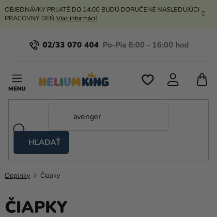
Prejsť
OBJEDNÁVKY PRIJATÉ DO 14:00 BUDÚ DORUČENÉ NASLEDUJÚCI
na
PRACOVNÝ DEŇ
Viac informácií
obsah
02/33 070 404
N
K
HĽADAŤ
Nožnicové
stany
Doplnky
Čiapky
Kanekalon
Hélium
ČIAPKY
a