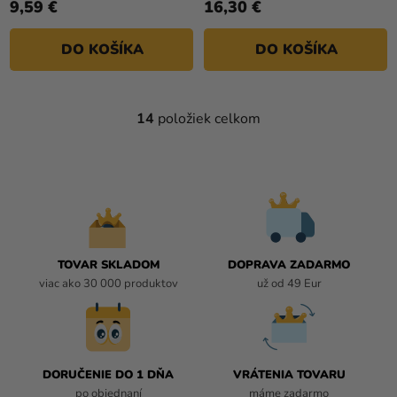
9,59 €
16,30 €
DO KOŠÍKA
DO KOŠÍKA
14
položiek celkom
O
V
L
Á
D
A
C
I
TOVAR SKLADOM
DOPRAVA ZADARMO
E
viac ako 30 000 produktov
už od 49 Eur
P
R
V
K
DORUČENIE DO 1 DŇA
VRÁTENIA TOVARU
Y
po objednaní
máme zadarmo