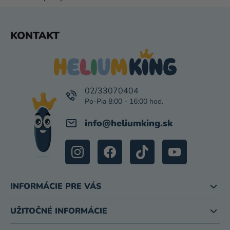
V
Ý
P
Z
KONTAKT
I
Á
S
P
U
Ä
T
I
02/33070404
E
info
@
heliumking.sk
INFORMÁCIE PRE VÁS
UŽITOČNÉ INFORMÁCIE