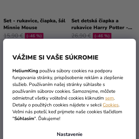
Set - rukavice, čiapka, šál
Set detská čiapka a
Minnie Mouse
rukavice Harry Potter -
Hufflepuff/Bifľomor
15,90 €
26,90 €
(–46 %)
(–46 %)
8,58 €
14,35 €
VÁŽIME SI VAŠE SÚKROMIE
DETAIL
DO KOŠÍKA
HeliumKing
používa súbory cookies na podporu
fungovania stránky, prispôsobenie reklám a zlepšenie
VÝPREDAJ
VÝPREDAJ
služieb. Používaním našej stránky súhlasíte s
používaním súborov cookies. Samozrejme, môžete
odmietnuť všetky voliteľné cookies kliknutím
sem
.
Detaily o použitých cookies nájdete v sekcii
Cookies
.
Veľmi nás poteší, keď prijmete naše cookies tlačidlom
"
Súhlasím
". Ďakujeme!
Nastavenie