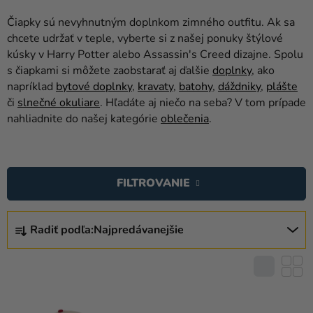
balóny
Čiapky sú nevyhnutným doplnkom zimného outfitu. Ak sa
Svadba
chcete udržať v teple, vyberte si z našej ponuky štýlové
kúsky v Harry Potter alebo Assassin's Creed dizajne. Spolu
Párty
s čiapkami si môžete zaobstarať aj ďalšie
doplnky
, ako
napríklad
bytové doplnky
,
kravaty
,
batohy
,
dáždniky
,
plášte
Výzdoba
či
slnečné okuliare
. Hľadáte aj niečo na seba? V tom prípade
a
nahliadnite do našej kategórie
oblečenia
.
doplnky
V
Karnevalové
kostýmy a
Ý
FILTROVANIE
masky
P
I
R
Oblečenie
S
Radiť podľa:
Najpredávanejšie
A
Pečenie
P
D
R
E
Novinky
O
N
D
Darčeky
I