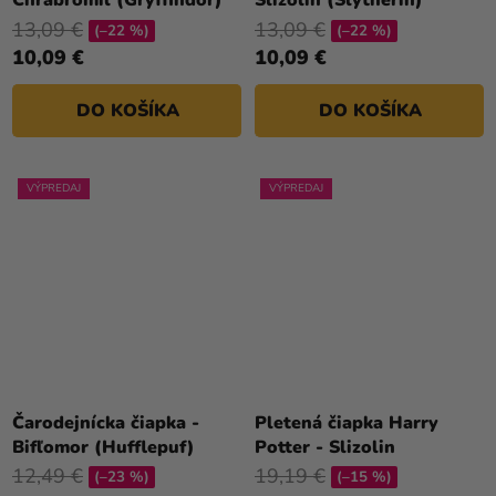
Chrabromil (Gryffindor)
Slizolin (Slytherin)
13,09 €
13,09 €
(–22 %)
(–22 %)
10,09 €
10,09 €
DO KOŠÍKA
DO KOŠÍKA
VÝPREDAJ
VÝPREDAJ
Čarodejnícka čiapka -
Pletená čiapka Harry
Bifľomor (Hufflepuf)
Potter - Slizolin
12,49 €
19,19 €
(–23 %)
(–15 %)