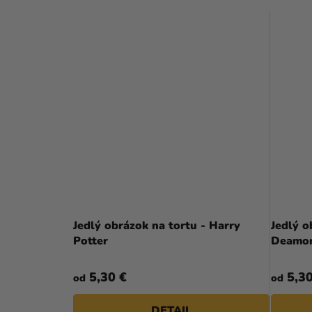
Jedlý obrázok na tortu - Harry
Jedlý o
Potter
Deamon
5,30 €
5,30
od
od
DETAIL