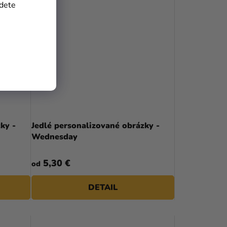
jdete
ky -
Jedlé personalizované obrázky -
Wednesday
5,30 €
od
DETAIL