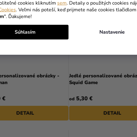
oliteľné cookies kliknutím
sem
. Detaily o použitých cookies ná
Cookies
. Veľmi nás poteší, keď prijmete naše cookies tlačidlom
ím
". Ďakujeme!
Súhlasím
Nastavenie
ersonalizované obrázky -
Jedlé personalizované obráz
man
Squid Game
 €
5,30 €
od
DETAIL
DETAIL