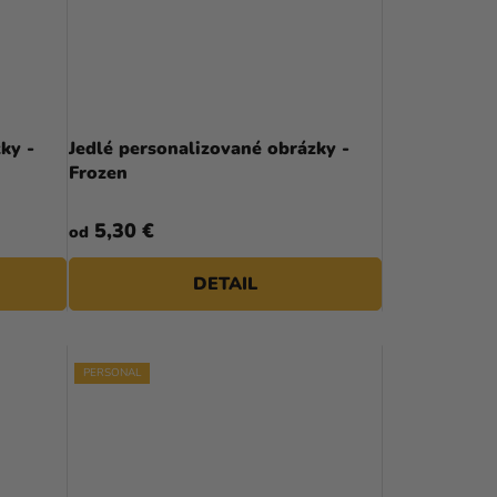
P
R
O
D
ky -
Jedlé personalizované obrázky -
U
Frozen
K
5,30 €
od
T
O
DETAIL
V
PERSONAL