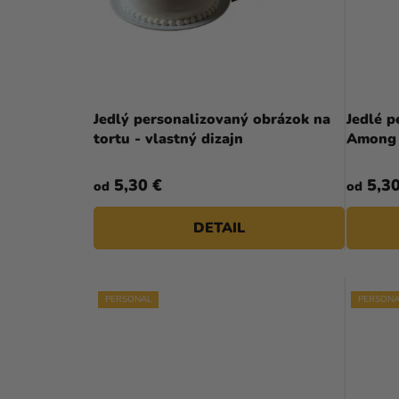
N
P
E
R
L
O
D
Jedlý personalizovaný obrázok na
Jedlé p
U
tortu - vlastný dizajn
Among
K
5,30 €
5,30
od
od
T
O
DETAIL
V
PERSONAL
PERSONA