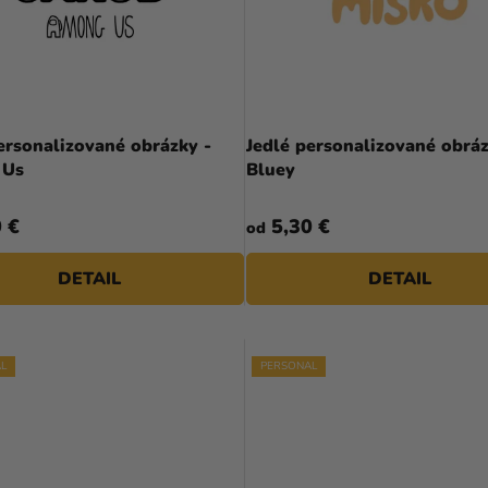
ersonalizované obrázky -
Jedlé personalizované obráz
 Us
Bluey
 €
5,30 €
od
DETAIL
DETAIL
L
PERSONAL