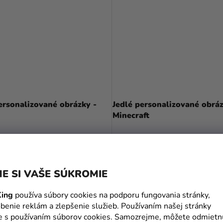
ersonalizované obrázky -
Jedlé personalizované obráz
Minecraft
 €
5,30 €
od
DETAIL
DETAIL
E SI VAŠE SÚKROMIE
ing
používa súbory cookies na podporu fungovania stránky,
benie reklám a zlepšenie služieb. Používaním našej stránky
L
te s používaním súborov cookies. Samozrejme, môžete odmietn