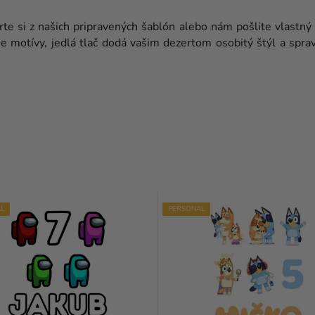
te si z našich pripravených šablón alebo nám pošlite vlastn
ne motívy, jedlá tlač dodá vašim dezertom osobitý štýl a sprav
L
PERSONAL