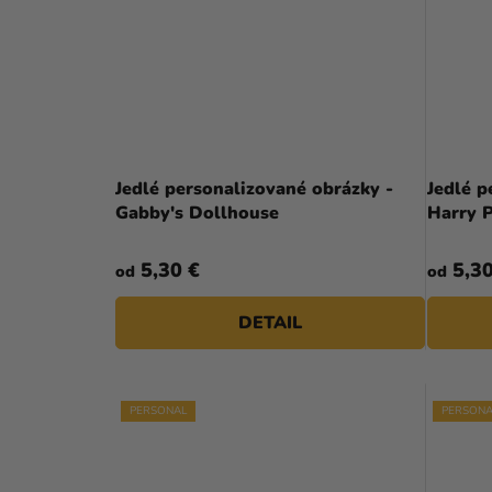
Jedlé personalizované obrázky -
Jedlé p
Gabby's Dollhouse
Harry P
5,30 €
5,30
od
od
DETAIL
PERSONAL
PERSONA