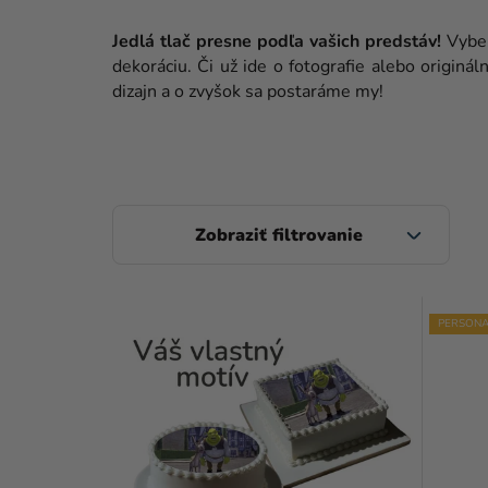
Jedlá tlač presne podľa vašich predstáv!
Vyber
dekoráciu. Či už ide o fotografie alebo originál
dizajn a o zvyšok sa postaráme my!
B
O
Č
V
N
PERSONA
Ý
Ý
P
P
I
A
S