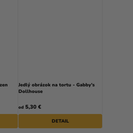
ozen
Jedlý obrázok na tortu - Gabby's
Dollhouse
5,30 €
od
DETAIL