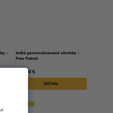
ky -
Jedlé personalizované obrázky -
Paw Patrol
5,30 €
od
DETAIL
PERSONAL
uť