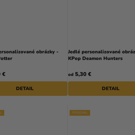
ersonalizované obrázky -
Jedlé personalizované obráz
otter
KPop Deamon Hunters
 €
5,30 €
od
DETAIL
DETAIL
L
PERSONAL