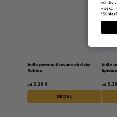
všetky v
v sekcii
"
Súhlas
Jedlé personalizované obrázky -
Jedlé p
Roblox
Spider
5,30 €
5,30
od
od
DETAIL