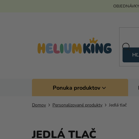
Prejsť
OBJEDNÁVKY
na
obsah
HĽ
Ponuka produktov
Domov
Personalizované produkty
Jedlá tlač
JEDLÁ TLAČ