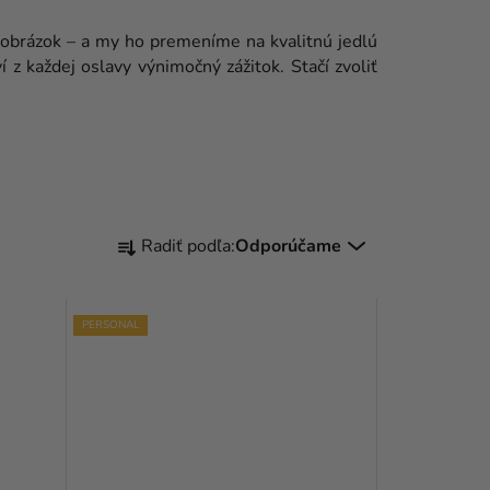
ý obrázok – a my ho premeníme na kvalitnú jedlú
í z každej oslavy výnimočný zážitok. Stačí zvoliť
R
Radiť podľa:
Odporúčame
A
D
PERSONAL
E
N
I
E