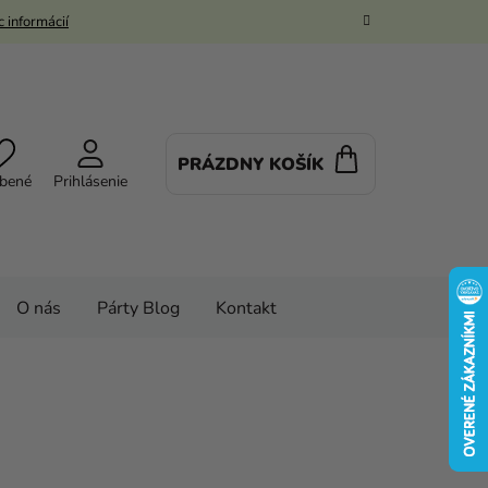
 informácií
PRÁZDNY KOŠÍK
NÁKUPNÝ
bené
Prihlásenie
KOŠÍK
O nás
Párty Blog
Kontakt