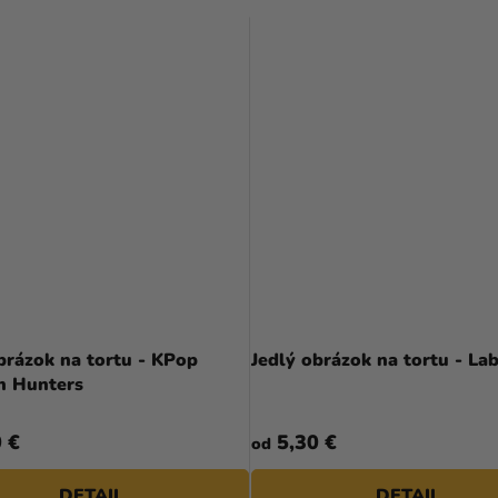
brázok na tortu - KPop
Jedlý obrázok na tortu - La
 Hunters
 €
5,30 €
od
DETAIL
DETAIL