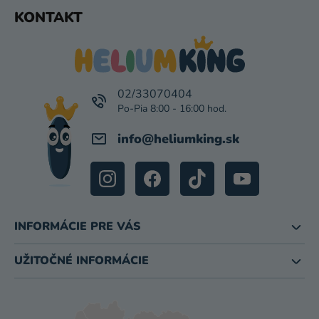
P
Z
KONTAKT
I
Á
S
P
U
Ä
T
I
02/33070404
E
info
@
heliumking.sk
INFORMÁCIE PRE VÁS
UŽITOČNÉ INFORMÁCIE