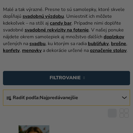
balóny
Malé a tak výrazné. Presne to sú samolepky, ktoré skvele
Svadba
dopĺňajú
svadobnú výzdobu
. Umiestniť ich môžete
kdekoľvek – na stôl aj
candy bar
. Prípadne nimi doplňte
Párty
svadobné
svadobné rekvizity na fotenie
. V našej ponuke
nájdete okrem samolepiek aj množstvo ďalších
doplnkov
Výzdoba
určených na
svadbu
, ku ktorým sa radia
bublifuky
,
brošne
,
a
konfety
,
menovky
a dekorácie určené na
označenie stolov
.
doplnky
V
Karnevalové
kostýmy a
Ý
FILTROVANIE
masky
P
I
R
Oblečenie
S
Radiť podľa:
Najpredávanejšie
A
Pečenie
P
D
R
E
Novinky
O
N
D
Darčeky
I