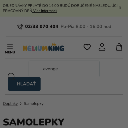
Prejsť
OBJEDNÁVKY PRIJATÉ DO 14:00 BUDÚ DORUČENÉ NASLEDUJÚCI
na
PRACOVNÝ DEŇ
Viac informácií
obsah
02/33 070 404
N
K
HĽADAŤ
Nožnicové
stany
Doplnky
Samolepky
Kanekalon
Hélium
SAMOLEPKY
a