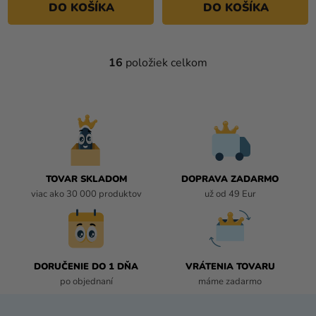
DO KOŠÍKA
DO KOŠÍKA
16
položiek celkom
O
V
L
Á
D
A
C
I
TOVAR SKLADOM
DOPRAVA ZADARMO
E
viac ako 30 000 produktov
už od 49 Eur
P
R
V
K
DORUČENIE DO 1 DŇA
VRÁTENIA TOVARU
Y
po objednaní
máme zadarmo
V
Ý