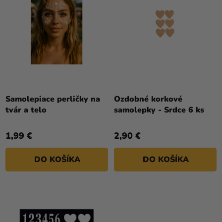
a merch
U
E
K
P
Sviatky
T
R
O
Kreatívne
O
potreby
V
D
U
Personalizované
K
produkty
T
Samolepiace perličky na
Ozdobné korkové
Témy
tvár a telo
samolepky - Srdce 6 ks
O
V
Výpredaj
1,99 €
2,90 €
O
nás
DO KOŠÍKA
DO KOŠÍKA
Párty
Blog
Kontakt