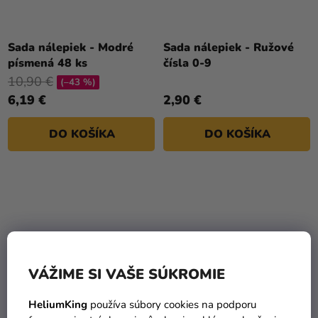
Sada nálepiek - Modré
Sada nálepiek - Ružové
písmená 48 ks
čísla 0-9
10,90 €
(–43 %)
6,19 €
2,90 €
DO KOŠÍKA
DO KOŠÍKA
VÁŽIME SI VAŠE SÚKROMIE
HeliumKing
používa súbory cookies na podporu