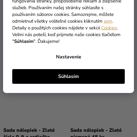
fungovania stránky, prispôsobenie reklám a zlepšenie
Sada nálepiek - Modré
Sada nálepiek - Biele
služieb. Používaním našej stránky súhlasíte s
čísla 0-9
písmená + znaky
používaním súborov cookies. Samozrejme, môžete
11,90 €
odmietnuť všetky voliteľné cookies kliknutím
sem
.
(–50 %)
Detaily o použitých cookies nájdete v sekcii
Cookies
.
2,90 €
5,90 €
Veľmi nás poteší, keď prijmete naše cookies tlačidlom
"
Súhlasím
". Ďakujeme!
DO KOŠÍKA
DO KOŠÍKA
Nastavenie
Súhlasím
Sada nálepiek - Zlaté
Sada nálepiek - Zlaté