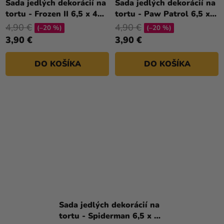
Sada jedlých dekorácií na
Sada jedlých dekorácií na
tortu - Frozen II 6,5 x 4
tortu - Paw Patrol 6,5 x 4
cm
cm
4,90 €
4,90 €
(–20 %)
(–20 %)
3,90 €
3,90 €
DO KOŠÍKA
DO KOŠÍKA
Sada jedlých dekorácií na
tortu - Spiderman 6,5 x 4