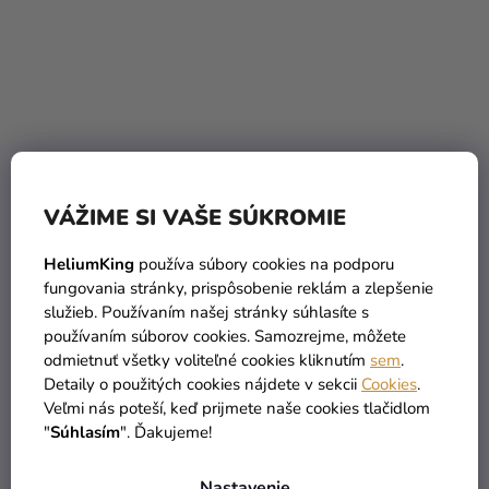
VÁŽIME SI VAŠE SÚKROMIE
Jedlý papier - My Little
Jedlý papier - Paw Patrol
HeliumKing
používa súbory cookies na podporu
Pony 20 cm
Pups on the go 20 cm
fungovania stránky, prispôsobenie reklám a zlepšenie
4,70 €
3,39 €
(–38 %)
(–14 %)
služieb. Používaním našej stránky súhlasíte s
2,90 €
2,90 €
používaním súborov cookies. Samozrejme, môžete
odmietnuť všetky voliteľné cookies kliknutím
sem
.
DO KOŠÍKA
DO KOŠÍKA
Detaily o použitých cookies nájdete v sekcii
Cookies
.
Veľmi nás poteší, keď prijmete naše cookies tlačidlom
"
Súhlasím
". Ďakujeme!
Nastavenie