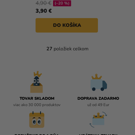
cm
4,90 €
(–20 %)
3,90 €
DO KOŠÍKA
27
položiek celkom
O
V
L
Á
D
A
C
I
TOVAR SKLADOM
DOPRAVA ZADARMO
E
viac ako 30 000 produktov
už od 49 Eur
P
R
V
K