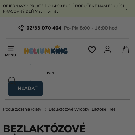
Prejsť
OBJEDNÁVKY PRIJATÉ DO 14:00 BUDÚ DORUČENÉ NASLEDUJÚCI
na
PRACOVNÝ DEŇ
Viac informácií
obsah
02/33 070 404
N
K
HĽADAŤ
Nožnicové
stany
Podľa zloženia (diéty)
Bezlaktózové výrobky (Lactose Free)
Kanekalon
Hélium
BEZLAKTÓZOVÉ
a