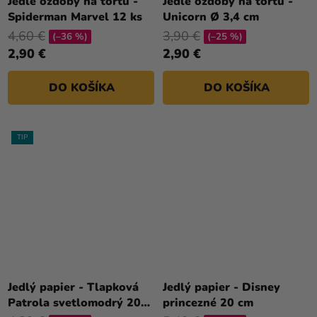
Jedlé ozdoby na tortu -
Jedlé ozdoby na tortu -
Spiderman Marvel 12 ks
Unicorn Ø 3,4 cm
4,60 €
3,90 €
(–36 %)
(–25 %)
2,90 €
2,90 €
DO KOŠÍKA
DO KOŠÍKA
TIP
Jedlý papier - Tlapková
Jedlý papier - Disney
Patrola svetlomodrý 20
princezné 20 cm