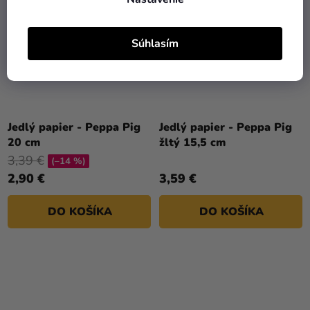
Súhlasím
Jedlý papier - Peppa Pig
Jedlý papier - Peppa Pig
20 cm
žltý 15,5 cm
3,39 €
(–14 %)
2,90 €
3,59 €
DO KOŠÍKA
DO KOŠÍKA