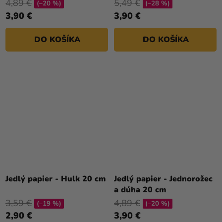
cm
4,89 €
5,49 €
(–20 %)
(–28 %)
3,90 €
3,90 €
DO KOŠÍKA
DO KOŠÍKA
Jedlý papier - Hulk 20 cm
Jedlý papier - Jednorožec
a dúha 20 cm
3,59 €
4,89 €
(–19 %)
(–20 %)
2,90 €
3,90 €