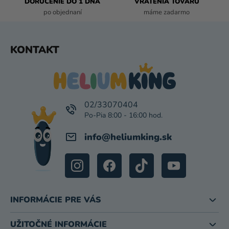
DORUČENIE DO 1 DŇA
VRÁTENIA TOVARU
Y
po objednaní
máme zadarmo
V
Ý
P
Z
KONTAKT
I
Á
S
P
U
Ä
T
I
02/33070404
E
info
@
heliumking.sk
INFORMÁCIE PRE VÁS
UŽITOČNÉ INFORMÁCIE