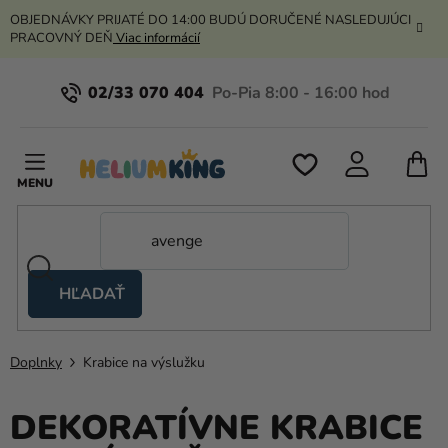
Prejsť
OBJEDNÁVKY PRIJATÉ DO 14:00 BUDÚ DORUČENÉ NASLEDUJÚCI
na
PRACOVNÝ DEŇ
Viac informácií
obsah
02/33 070 404
N
K
HĽADAŤ
Nožnicové
stany
Doplnky
Krabice na výslužku
Kanekalon
Hélium
DEKORATÍVNE KRABICE
a