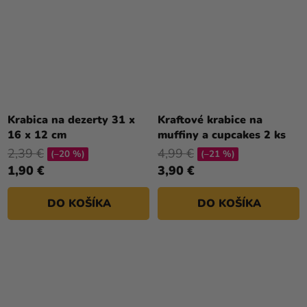
Krabica na dezerty 31 x
Kraftové krabice na
16 x 12 cm
muffiny a cupcakes 2 ks
2,39 €
4,99 €
(–20 %)
(–21 %)
1,90 €
3,90 €
DO KOŠÍKA
DO KOŠÍKA