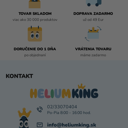
A
C
I
TOVAR SKLADOM
DOPRAVA ZADARMO
E
viac ako 30 000 produktov
už od 49 Eur
P
R
V
K
DORUČENIE DO 1 DŇA
VRÁTENIA TOVARU
Y
po objednaní
máme zadarmo
V
Ý
P
Z
KONTAKT
I
Á
S
P
U
Ä
T
I
02/33070404
E
info
@
heliumking.sk