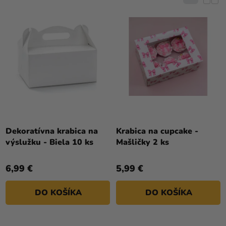
E
a merch
O
N
D
Sviatky
I
U
E
Kreatívne
K
P
potreby
T
R
O
Personalizované
O
V
produkty
D
U
Témy
K
Výpredaj
T
Dekoratívna krabica na
Krabica na cupcake -
výslužku - Biela 10 ks
Mašličky 2 ks
O
O
V
nás
6,99 €
5,99 €
Párty
Blog
DO KOŠÍKA
DO KOŠÍKA
Kontakt