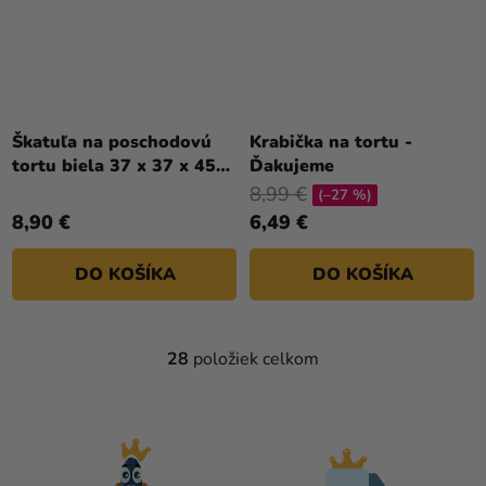
Škatuľa na poschodovú
Krabička na tortu -
tortu biela 37 x 37 x 45
Ďakujeme
cm
8,99 €
(–27 %)
8,90 €
6,49 €
DO KOŠÍKA
DO KOŠÍKA
28
položiek celkom
O
V
L
Á
D