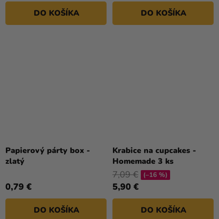
DO KOŠÍKA
DO KOŠÍKA
Papierový párty box -
Krabice na cupcakes -
zlatý
Homemade 3 ks
7,09 €
(–16 %)
0,79 €
5,90 €
DO KOŠÍKA
DO KOŠÍKA