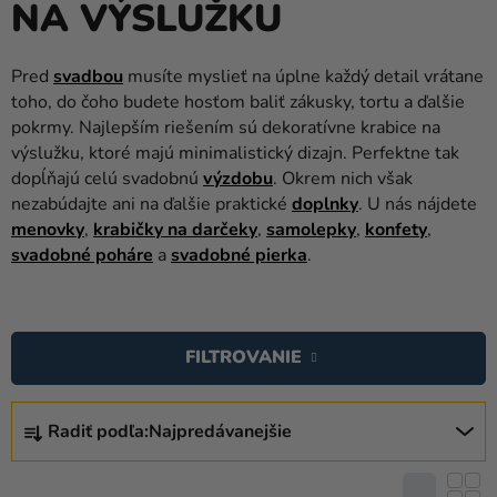
NA VÝSLUŽKU
balóny
Svadba
Pred
svadbou
musíte myslieť na úplne každý detail vrátane
toho, do čoho budete hosťom baliť zákusky, tortu a ďalšie
Párty
pokrmy. Najlepším riešením sú dekoratívne krabice na
Výzdoba
výslužku, ktoré majú minimalistický dizajn. Perfektne tak
a
dopĺňajú celú svadobnú
výzdobu
. Okrem nich však
doplnky
nezabúdajte ani na ďalšie praktické
doplnky
. U nás nájdete
menovky
,
krabičky na darčeky
,
samolepky
,
konfety
,
Karnevalové
svadobné poháre
a
svadobné pierka
.
kostýmy a
masky
V
Ý
Oblečenie
FILTROVANIE
P
Pečenie
I
R
S
Radiť podľa:
Najpredávanejšie
Novinky
A
P
D
Darčeky
R