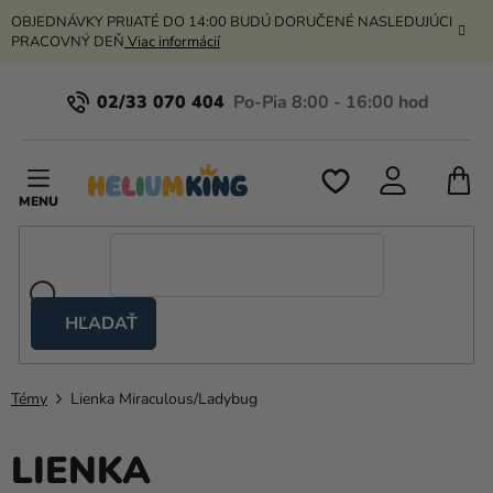
Prejsť
OBJEDNÁVKY PRIJATÉ DO 14:00 BUDÚ DORUČENÉ NASLEDUJÚCI
na
PRACOVNÝ DEŇ
Viac informácií
obsah
02/33 070 404
N
K
HĽADAŤ
Nožnicové
stany
Témy
Lienka Miraculous/Ladybug
Kanekalon
Hélium
LIENKA
a