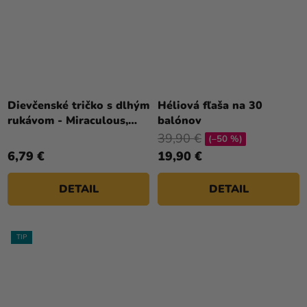
Dievčenské tričko s dlhým
Héliová fľaša na 30
rukávom - Miraculous,
balónov
krémové
39,90 €
(–50 %)
6,79 €
19,90 €
DETAIL
DETAIL
TIP