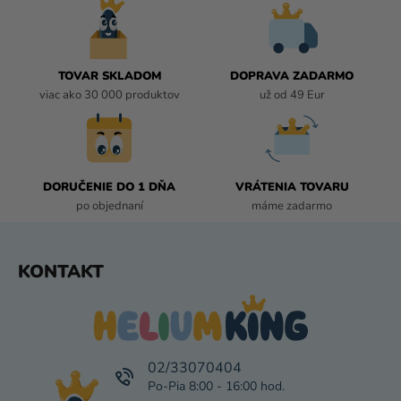
i
I
e
E
P
R
TOVAR SKLADOM
DOPRAVA ZADARMO
V
viac ako 30 000 produktov
už od 49 Eur
K
Y
V
Ý
P
DORUČENIE DO 1 DŇA
VRÁTENIA TOVARU
I
po objednaní
máme zadarmo
S
U
Z
KONTAKT
Á
P
Ä
T
I
02/33070404
E