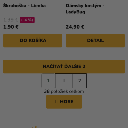
Škraboška - Lienka
Dámsky kostým -
LadyBug
1,99 €
(–4 %)
1,90 €
24,90 €
DO KOŠÍKA
DETAIL
NAČÍTAŤ ĎALŠIE 2
S
1
t
2
O
r
38
položiek celkom
á
V
n
L
HORE
k
Á
o
D
v
A
a
C
n