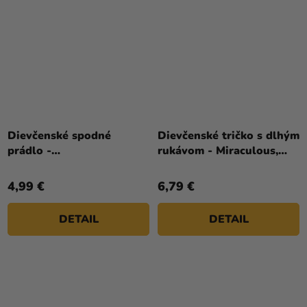
Dievčenské spodné
Dievčenské tričko s dlhým
prádlo -
rukávom - Miraculous,
Miracolous/Ladybug
červené
4,99 €
6,79 €
DETAIL
DETAIL