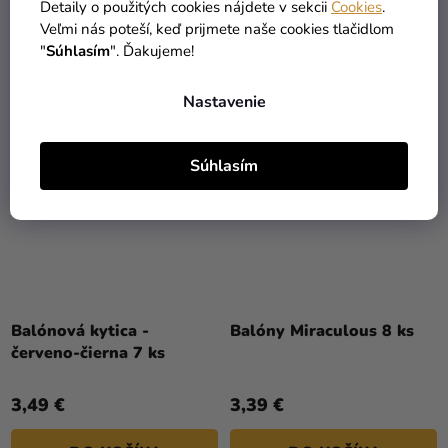
0,13 €
0,10 €
Detaily o použitých cookies nájdete v sekcii
Cookies
.
Veľmi nás poteší, keď prijmete naše cookies tlačidlom
DO KOŠÍKA
DO KOŠÍKA
"
Súhlasím
". Ďakujeme!
Nastavenie
VÝPREDAJ
Súhlasím
Balónová kytica -
Balóny Miraculous 8 ks
červeno-čierna 7 ks
3,49 €
3,39 €