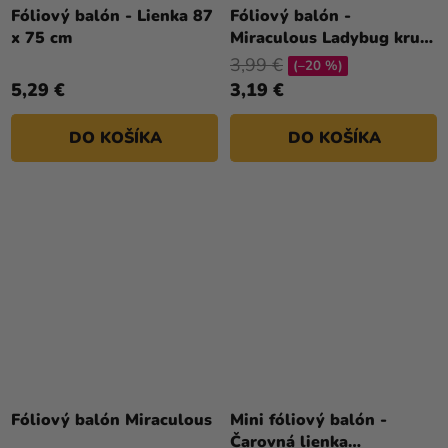
Fóliový balón - Lienka 87
Fóliový balón -
x 75 cm
Miraculous Ladybug kruh
46 cm
3,99 €
(–20 %)
5,29 €
3,19 €
DO KOŠÍKA
DO KOŠÍKA
Fóliový balón Miraculous
Mini fóliový balón -
Čarovná lienka