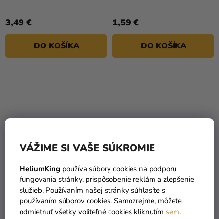
(Miraculous) 30 cm
3,49 €
1,59 €
DO KOŠÍKA
DO KOŠÍKA
VÁŽIME SI VAŠE SÚKROMIE
HeliumKing
používa súbory cookies na podporu
fungovania stránky, prispôsobenie reklám a zlepšenie
Balónik - metalický
Balónik metalický červený
služieb. Používaním našej stránky súhlasíte s
červený 13 cm
26 cm
používaním súborov cookies. Samozrejme, môžete
odmietnuť všetky voliteľné cookies kliknutím
sem
.