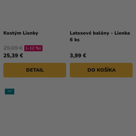
Kostým Lienky
Latexové balóny - Lienka
6 ks
29,09 €
(–12 %)
25,39 €
3,99 €
DETAIL
DO KOŠÍKA
TIP