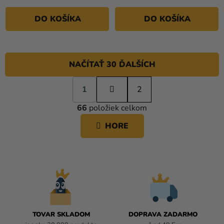
DO KOŠÍKA
DO KOŠÍKA
NAČÍTAŤ 30 ĎALŠÍCH
S
1
t
2
O
r
66
položiek celkom
á
V
n
L
HORE
k
Á
o
D
v
A
a
C
n
i
I
e
E
P
R
TOVAR SKLADOM
DOPRAVA ZADARMO
V