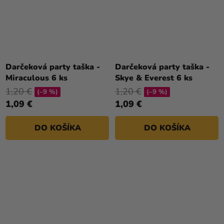
Darčeková party taška -
Darčeková party taška -
Miraculous 6 ks
Skye & Everest 6 ks
1,20 €
1,20 €
(–9 %)
(–9 %)
1,09 €
1,09 €
DO KOŠÍKA
DO KOŠÍKA