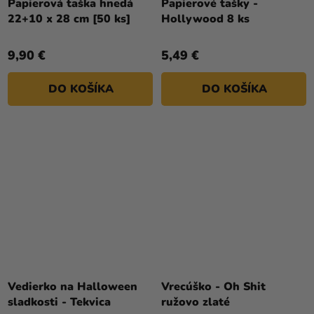
Papierová taška hnedá
Papierové tašky -
22+10 x 28 cm [50 ks]
Hollywood 8 ks
9,90 €
5,49 €
DO KOŠÍKA
DO KOŠÍKA
Vedierko na Halloween
Vrecúško - Oh Shit
sladkosti - Tekvica
ružovo zlaté