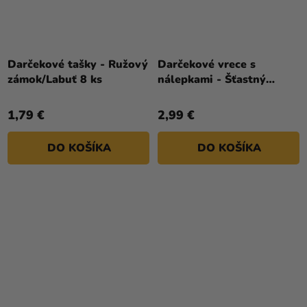
Darčekové tašky - Ružový
Darčekové vrece s
zámok/Labuť 8 ks
nálepkami - Šťastný
dinosaurus
1,79 €
2,99 €
DO KOŠÍKA
DO KOŠÍKA