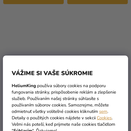
VÁŽIME SI VAŠE SÚKROMIE
Darčekové párty tašky -
Darčekové párty tašky -
Mimoni
Minnie Mouse
HeliumKing
používa súbory cookies na podporu
fungovania stránky, prispôsobenie reklám a zlepšenie
3,49 €
(–8 %)
služieb. Používaním našej stránky súhlasíte s
3,49 €
3,19 €
používaním súborov cookies. Samozrejme, môžete
odmietnuť všetky voliteľné cookies kliknutím
sem
.
DO KOŠÍKA
DO KOŠÍKA
Detaily o použitých cookies nájdete v sekcii
Cookies
.
Veľmi nás poteší, keď prijmete naše cookies tlačidlom
"
Súhlasím
". Ďakujeme!