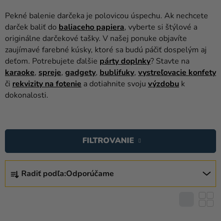
balóny
Pekné balenie darčeka je polovicou úspechu. Ak nechcete
Svadba
darček baliť do
baliaceho papiera
, vyberte si štýlové a
originálne darčekové tašky. V našej ponuke objavíte
Párty
zaujímavé farebné kúsky, ktoré sa budú páčiť dospelým aj
deťom. Potrebujete ďalšie
párty doplnky
? Stavte na
Výzdoba
karaoke
,
spreje
,
gadgety
,
bublifuky
,
vystreľovacie konfety
a
či
rekvizity na fotenie
a dotiahnite svoju
výzdobu
k
doplnky
dokonalosti.
Karnevalové
V
kostýmy a
masky
Ý
FILTROVANIE
P
Oblečenie
I
R
S
Pečenie
Radiť podľa:
Odporúčame
A
P
D
Novinky
R
E
O
Darčeky
N