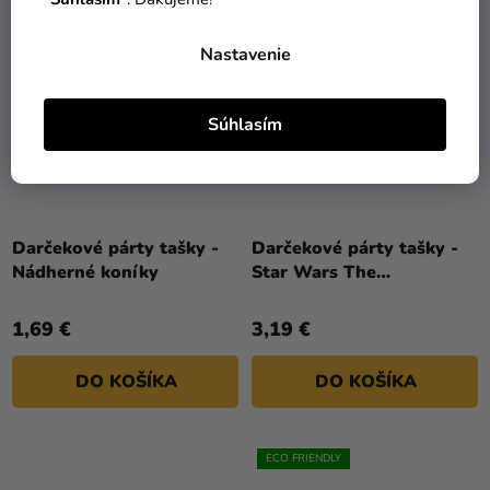
ECO FRIENDLY
Nastavenie
Súhlasím
Darčekové párty tašky -
Darčekové párty tašky -
Nádherné koníky
Star Wars The
Mandalorian
1,69 €
3,19 €
DO KOŠÍKA
DO KOŠÍKA
ECO FRIENDLY