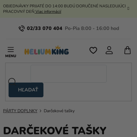
Prejsť
OBJEDNÁVKY PRIJATÉ DO 14:00 BUDÚ DORUČENÉ NASLEDUJÚCI
na
PRACOVNÝ DEŇ
Viac informácií
obsah
02/33 070 404
N
K
HĽADAŤ
Nožnicové
stany
PÁRTY DOPLNKY
Darčekové tašky
Kanekalon
Hélium
DARČEKOVÉ TAŠKY
a