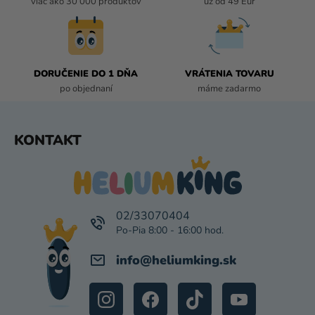
viac ako 30 000 produktov
už od 49 Eur
K
Y
V
Ý
P
DORUČENIE DO 1 DŇA
VRÁTENIA TOVARU
I
po objednaní
máme zadarmo
S
U
Z
KONTAKT
Á
P
Ä
T
I
02/33070404
E
info
@
heliumking.sk