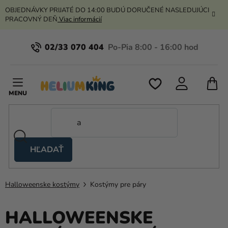
Prejsť
OBJEDNÁVKY PRIJATÉ DO 14:00 BUDÚ DORUČENÉ NASLEDUJÚCI
na
PRACOVNÝ DEŇ
Viac informácií
obsah
02/33 070 404
N
K
HĽADAŤ
Nožnicové
stany
Halloweenske kostýmy
Kostýmy pre páry
Kanekalon
Hélium
HALLOWEENSKE
a