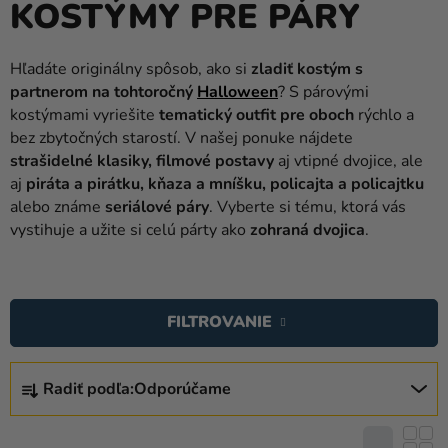
KOSTÝMY PRE PÁRY
balóny
Svadba
Hľadáte originálny spôsob, ako si
zladiť kostým s
partnerom na tohtoročný
Halloween
? S párovými
Párty
kostýmami vyriešite
tematický outfit pre oboch
rýchlo a
Výzdoba
bez zbytočných starostí. V našej ponuke nájdete
a
strašidelné klasiky, filmové postavy
aj vtipné dvojice, ale
doplnky
aj
piráta a pirátku, kňaza a mníšku, policajta a policajtku
alebo známe
seriálové páry
. Vyberte si tému, ktorá vás
Karnevalové
vystihuje a užite si celú párty ako
zohraná dvojica
.
kostýmy a
masky
V
Ý
Oblečenie
FILTROVANIE
P
Pečenie
I
R
S
Radiť podľa:
Odporúčame
Novinky
A
P
D
Darčeky
R