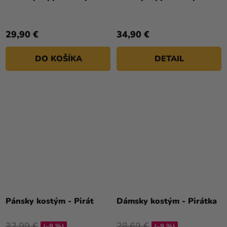
29,90 €
34,90 €
DO KOŠÍKA
DETAIL
Pánsky kostým - Pirát
Dámsky kostým - Pirátka
32,99 €
28,69 €
(–9 %)
(–9 %)