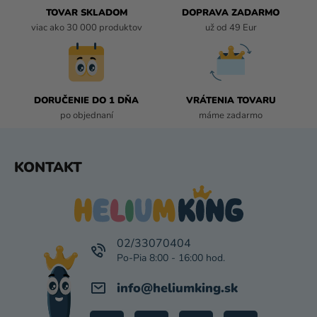
R
TOVAR SKLADOM
DOPRAVA ZADARMO
V
viac ako 30 000 produktov
už od 49 Eur
K
Y
V
Ý
P
DORUČENIE DO 1 DŇA
VRÁTENIA TOVARU
I
po objednaní
máme zadarmo
S
U
Z
KONTAKT
Á
P
Ä
T
I
02/33070404
E
info
@
heliumking.sk