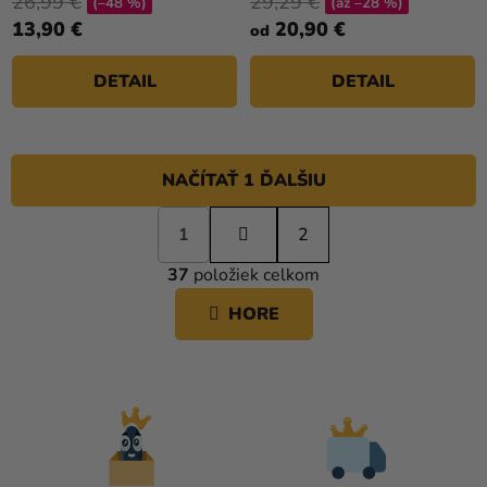
26,99 €
29,29 €
(–48 %)
(až –28 %)
5,0
13,90 €
20,90 €
od
z
5
DETAIL
DETAIL
hviezdičiek.
NAČÍTAŤ 1 ĎALŠIU
S
1
t
2
O
r
37
položiek celkom
á
V
n
L
HORE
k
Á
o
D
v
A
a
C
n
i
I
e
E
P