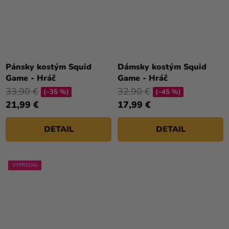
Pánsky kostým Squid
Dámsky kostým Squid
Game - Hráč
Game - Hráč
33,90 €
32,90 €
(–35 %)
(–45 %)
21,99 €
17,99 €
DETAIL
DETAIL
VÝPREDAJ