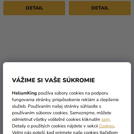
DETAIL
DETAIL
VÁŽIME SI VAŠE SÚKROMIE
Pánsky kostým -
Dámsky kostým -
HeliumKing
používa súbory cookies na podporu
Stredoveký rytier
Stredoveká princezná
fungovania stránky, prispôsobenie reklám a zlepšenie
služieb. Používaním našej stránky súhlasíte s
používaním súborov cookies. Samozrejme, môžete
29,90 €
38,89 €
odmietnuť všetky voliteľné cookies kliknutím
sem
.
Detaily o použitých cookies nájdete v sekcii
Cookies
.
DETAIL
DETAIL
Veľmi nás poteší, keď prijmete naše cookies tlačidlom