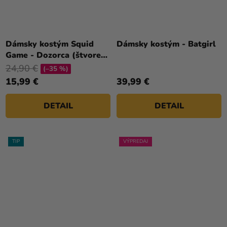
Dámsky kostým Squid
Dámsky kostým - Batgirl
Game - Dozorca (štvorec,
trojuholník, kruh)
24,90 €
(–35 %)
15,99 €
39,99 €
DETAIL
DETAIL
TIP
VÝPREDAJ