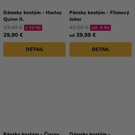
Dámsky kostým - Harley
Pánsky kostým - Filmový
Quinn II.
Joker
33,49 €
42,90 €
(–10 %)
(až –6 %)
29,90 €
39,99 €
od
DETAIL
DETAIL
Pánsky kostým - Čierny
Dámsky kostým -