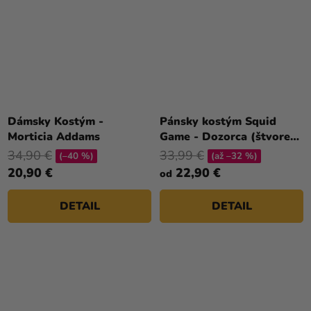
Dámsky Kostým -
Pánsky kostým Squid
Morticia Addams
Game - Dozorca (štvorec,
trojuholník,kruh)
34,90 €
33,99 €
(–40 %)
(až –32 %)
20,90 €
22,90 €
od
DETAIL
DETAIL