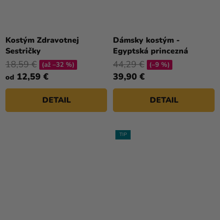
Kostým Zdravotnej
Dámsky kostým -
Sestričky
Egyptská princezná
18,59 €
44,29 €
(až –32 %)
(–9 %)
12,59 €
39,90 €
od
DETAIL
DETAIL
TIP