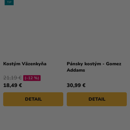
TIP
Priemerné
hodnotenie
Kostým Väzenkyňa
Pánsky kostým - Gomez
produktu
Addams
je
21,19 €
(–12 %)
5,0
18,49 €
30,99 €
z
5
DETAIL
DETAIL
hviezdičiek.