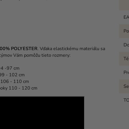
E
Po
Do
00% POLYESTER
. Vďaka elastickému materiálu sa
kostýmov Vám pomôžu tieto rozmery:
T
94 -97 cm
Pr
 99 - 102 cm
y 106 - 110 cm
Se
boky 110 - 120 cm
T