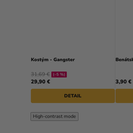
Kostým - Gangster
Benátsk
31,69 €
(–5 %)
29,90 €
3,90 €
DETAIL
High-contrast mode