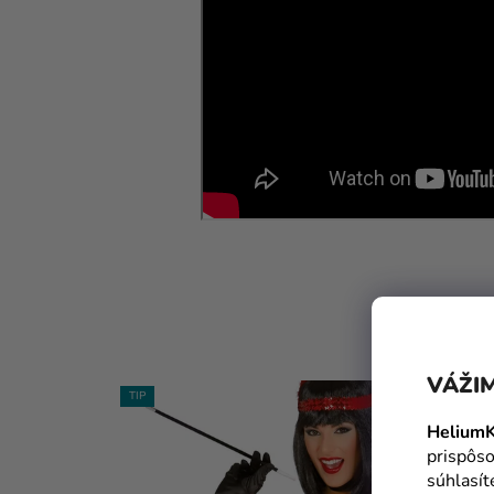
VÁŽIM
TIP
TIP
HeliumK
prispôso
súhlasí