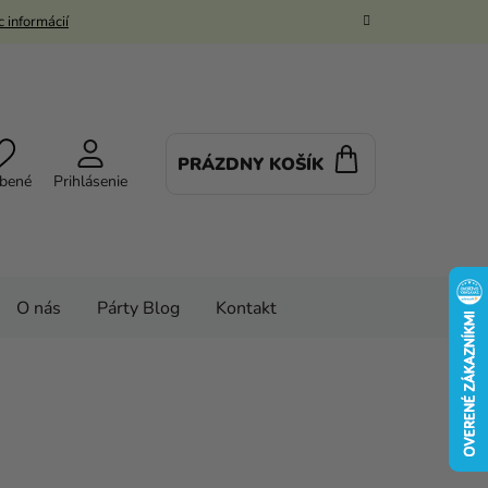
 informácií
PRÁZDNY KOŠÍK
NÁKUPNÝ
bené
Prihlásenie
KOŠÍK
O nás
Párty Blog
Kontakt
vé kostýmy a masky
Kostýmy
ch
Dámske kostýmy
Kostým Charleston