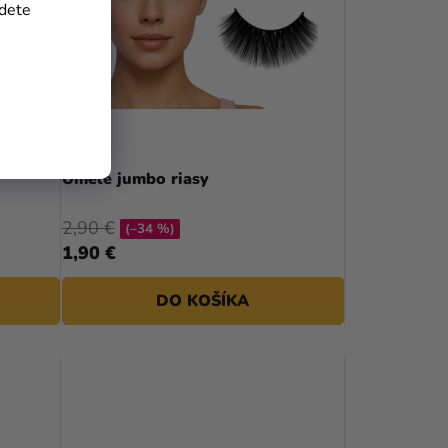
jdete
Umelé jumbo riasy
2,90 €
(–34 %)
1,90 €
DO KOŠÍKA