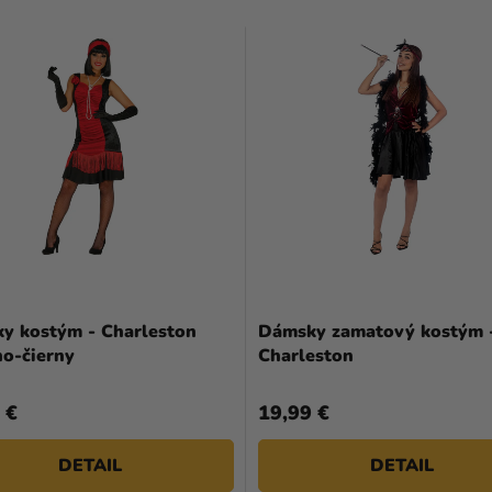
y kostým - Charleston
Dámsky zamatový kostým 
no-čierny
Charleston
 €
19,99 €
DETAIL
DETAIL