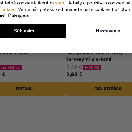
oliteľné cookies kliknutím
sem
. Detaily o použitých cookies ná
Cookies
. Veľmi nás poteší, keď prijmete naše cookies tlačidlom
ím
". Ďakujeme!
Súhlasím
Nastavenie
a Charleston
Nalepovacie umelé riasy s
červenými pierkami
3,49 €
(až –51 %)
(–16 %)
 €
2,90 €
DETAIL
DO KOŠÍKA