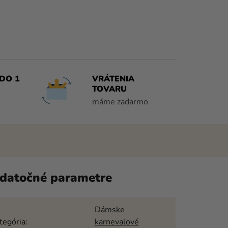
DO 1
VRÁTENIA
TOVARU
máme zadarmo
datočné parametre
Dámske
tegória
:
karnevalové