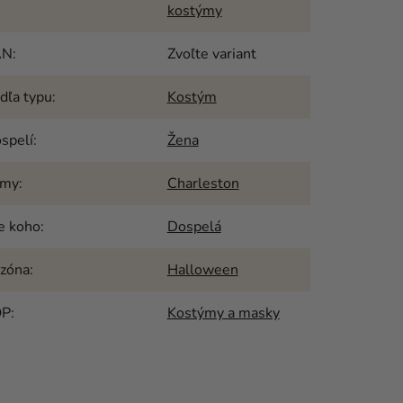
kostýmy
AN
:
Zvoľte variant
dľa typu
:
Kostým
spelí
:
Žena
émy
:
Charleston
e koho
:
Dospelá
zóna
:
Halloween
OP
:
Kostýmy a masky