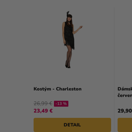
Kostým - Charleston
Dámsk
červe
26,99 €
-13 %
23,49 €
29,90
DETAIL