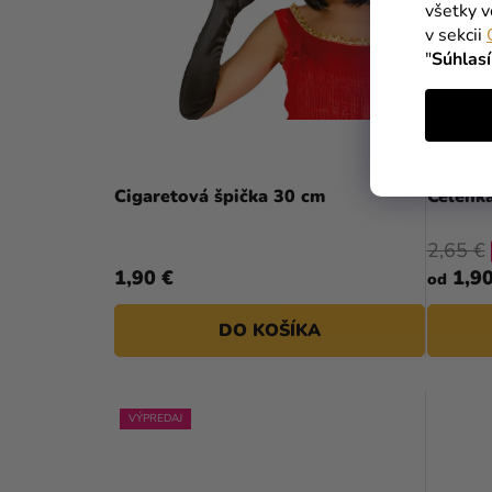
všetky v
v sekcii
"
Súhlas
Cigaretová špička 30 cm
Čelenk
2,65 €
1,90 €
1,90
od
DO KOŠÍKA
VÝPREDAJ