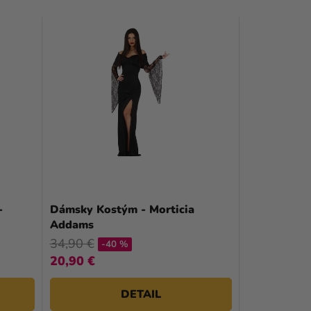
-
Dámsky Kostým - Morticia
Addams
34,90 €
-40 %
20,90 €
DETAIL