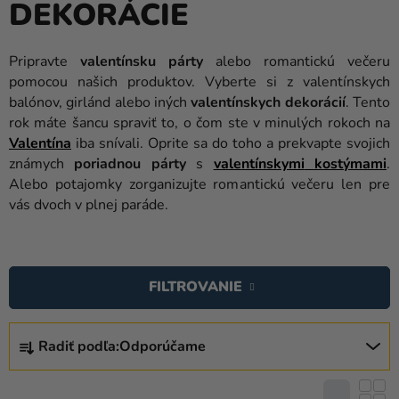
DEKORÁCIE
balóny
Svadba
Pripravte
valentínsku párty
alebo romantickú večeru
pomocou našich produktov. Vyberte si z valentínskych
Párty
balónov, girlánd alebo iných
valentínskych dekorácií
. Tento
Výzdoba
rok máte šancu spraviť to, o čom ste v minulých rokoch na
a
Valentína
iba snívali. Oprite sa do toho a prekvapte svojich
doplnky
známych
poriadnou párty
s
valentínskymi
kostýmami
.
Alebo potajomky zorganizujte romantickú večeru len pre
Karnevalové
vás dvoch v plnej paráde.
kostýmy a
masky
V
Ý
Oblečenie
FILTROVANIE
P
Pečenie
I
R
S
Radiť podľa:
Odporúčame
Novinky
A
P
D
Darčeky
R