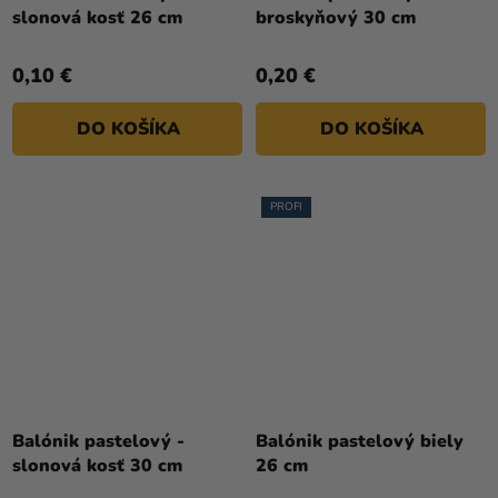
slonová kosť 26 cm
broskyňový 30 cm
0,10 €
0,20 €
DO KOŠÍKA
DO KOŠÍKA
PROFI
Priemerné
hodnotenie
Balónik pastelový -
Balónik pastelový biely
produktu
slonová kosť 30 cm
26 cm
je