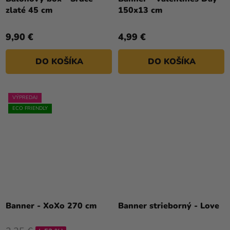
zlaté 45 cm
150x13 cm
9,90 €
4,99 €
DO KOŠÍKA
DO KOŠÍKA
VÝPREDAJ
ECO FRIENDLY
Banner - XoXo 270 cm
Banner strieborný - Love