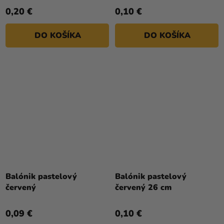
4,8
0,20 €
0,10 €
z
5
DO KOŠÍKA
DO KOŠÍKA
hviezdičiek.
Priemerné
hodnotenie
Balónik pastelový
Balónik pastelový
produktu
červený
červený 26 cm
je
4,1
0,09 €
0,10 €
z