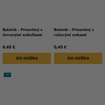
Priemerné
Priemerné
hodnotenie
hodnotenie
Balónik - Priesvitný s
Balónik - Priesvitný s
produktu
produktu
červenými srdiečkami
ružovými srdcami
je
je
5,0
5,0
0,45 €
0,45 €
z
z
5
5
DO KOŠÍKA
DO KOŠÍKA
hviezdičiek.
hviezdičiek.
TIP