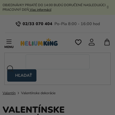
Prejsť
OBJEDNÁVKY PRIJATÉ DO 14:00 BUDÚ DORUČENÉ NASLEDUJÚCI
na
PRACOVNÝ DEŇ
Viac informácií
obsah
02/33 070 404
N
K
HĽADAŤ
Nožnicové
stany
Valentín
Valentínske dekorácie
Kanekalon
Hélium
VALENTÍNSKE
a