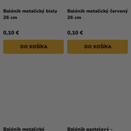
Priemerné
hodnotenie
Balónik metalický biely
Balónik metalický červený
produktu
26 cm
26 cm
je
4,8
0,10 €
0,10 €
z
5
DO KOŠÍKA
DO KOŠÍKA
hviezdičiek.
Balónik metalický
Balónik pastelový -