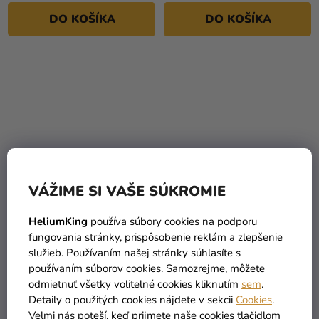
5
DO KOŠÍKA
DO KOŠÍKA
hviezdičiek.
VÁŽIME SI VAŠE SÚKROMIE
Priemerné
hodnotenie
Balónik pastelový
Balónik SRDIEČKO biely
HeliumKing
používa súbory cookies na podporu
produktu
slonová kosť 13 cm
25cm
fungovania stránky, prispôsobenie reklám a zlepšenie
je
služieb. Používaním našej stránky súhlasíte s
4,5
používaním súborov cookies. Samozrejme, môžete
0,09 €
0,15 €
z
odmietnuť všetky voliteľné cookies kliknutím
sem
.
5
Detaily o použitých cookies nájdete v sekcii
Cookies
.
DO KOŠÍKA
DO KOŠÍKA
hviezdičiek.
Veľmi nás poteší, keď prijmete naše cookies tlačidlom