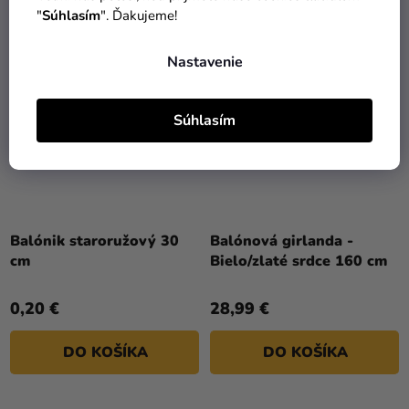
"
Súhlasím
". Ďakujeme!
Nastavenie
Súhlasím
Balónik staroružový 30
Balónová girlanda -
cm
Bielo/zlaté srdce 160 cm
0,20 €
28,99 €
DO KOŠÍKA
DO KOŠÍKA