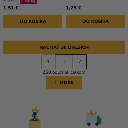
3,25 €
(–53 %)
1,51 €
1,29 €
DO KOŠÍKA
DO KOŠÍKA
NAČÍTAŤ 36 ĎALŠÍCH
S
1
t
7
O
r
250
položiek celkom
á
V
n
L
HORE
k
Á
o
D
v
A
a
C
n
i
I
e
E
P