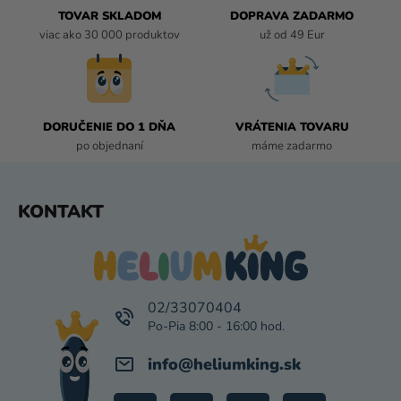
R
TOVAR SKLADOM
DOPRAVA ZADARMO
V
viac ako 30 000 produktov
už od 49 Eur
K
Y
V
Ý
P
DORUČENIE DO 1 DŇA
VRÁTENIA TOVARU
I
po objednaní
máme zadarmo
S
U
Z
KONTAKT
Á
P
Ä
T
I
02/33070404
E
info
@
heliumking.sk