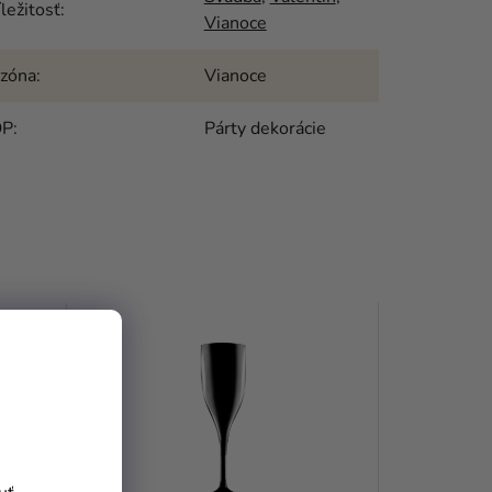
íležitosť
:
Vianoce
zóna
:
Vianoce
OP
:
Párty dekorácie