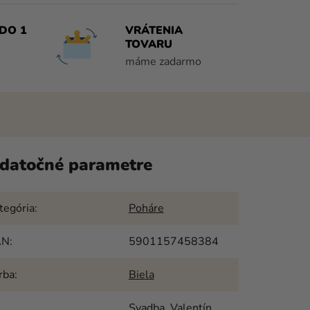
DO 1
VRÁTENIA
TOVARU
máme zadarmo
datočné parametre
tegória
:
Poháre
AN
:
5901157458384
rba
:
Biela
Svadba
,
Valentín
,