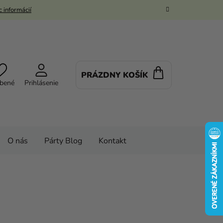
 informácií
PRÁZDNY KOŠÍK
NÁKUPNÝ
bené
Prihlásenie
KOŠÍK
O nás
Párty Blog
Kontakt
 doplnky
PARTY VÝZDOBA
Párty stolovanie
na poháre - Anjelské krídla 12.3 x 10.7cm