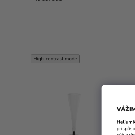
High-contrast mode
TIP
VÁŽIM
HeliumK
prispôso