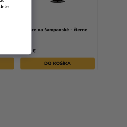
uť
jdete
0 ks
Poháre na šampanské - čierne
4,29 €
DO KOŠÍKA