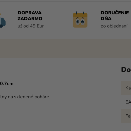
DOPRAVA
DORUČENIE 
ZADARMO
DŇA
už od 49 Eur
po objednaní
Do
10.7cm
Ka
álny na sklenené poháre.
E
Fa