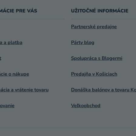
MÁCIE PRE VÁS
UŽITOČNÉ INFORMÁCIE
Partnerské predajne
a a platba
Párty blog
t
Spolupráca s Blogermi
ácie o nákupe
Predajňa v Košiciach
cia a vrátenie tovaru
Donáška balónov a tovaru Ko
ovanie
Veľkoobchod