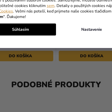
te s používaním súborov cookies. Samozrejme, môžete odmietn
oliteľné cookies kliknutím
sem
. Detaily o použitých cookies ná
Cookies
. Veľmi nás poteší, keď prijmete naše cookies tlačidlom
ím
". Ďakujeme!
Anjelské krídla
Obruč na servítky - zlatá 1
Súhlasím
Nastavenie
€
2,99 €
DO KOŠÍKA
DO KOŠÍKA
PODOBNÉ PRODUKTY