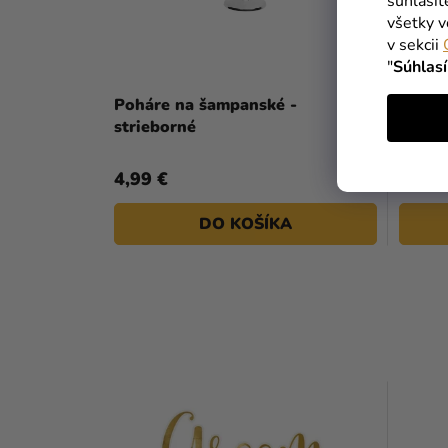
súhlasí
všetky v
v sekcii
"
Súhlas
Poháre na šampanské -
Biele 
strieborné
4,99 €
4,90 
DO KOŠÍKA