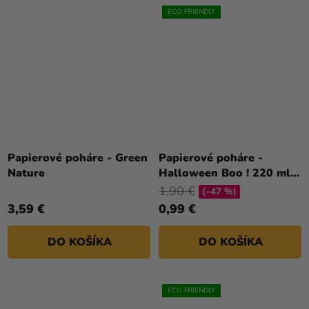
ECO FRIENDLY
Papierové poháre - Green
Papierové poháre -
Nature
Halloween Boo ! 220 ml 6
ks
1,90 €
(–47 %)
3,59 €
0,99 €
DO KOŠÍKA
DO KOŠÍKA
ECO FRIENDLY