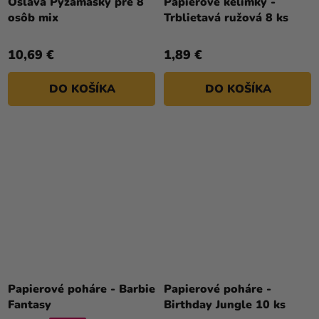
Oslava Pyžamasky pre 8
Papierové kelímky -
osôb mix
Trblietavá ružová 8 ks
10,69 €
1,89 €
DO KOŠÍKA
DO KOŠÍKA
Papierové poháre - Barbie
Papierové poháre -
Fantasy
Birthday Jungle 10 ks