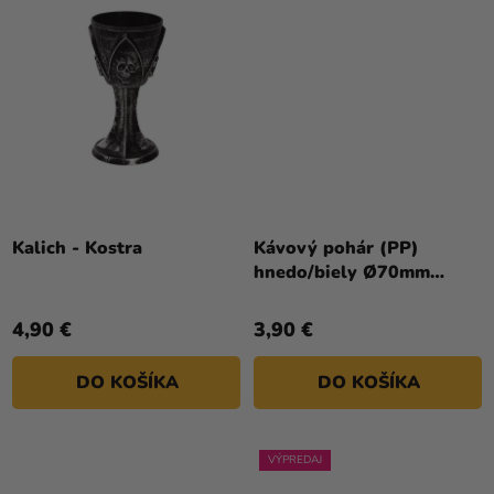
Kalich - Kostra
Kávový pohár (PP)
hnedo/biely Ø70mm
180ml [100 ks]
4,90 €
3,90 €
DO KOŠÍKA
DO KOŠÍKA
VÝPREDAJ