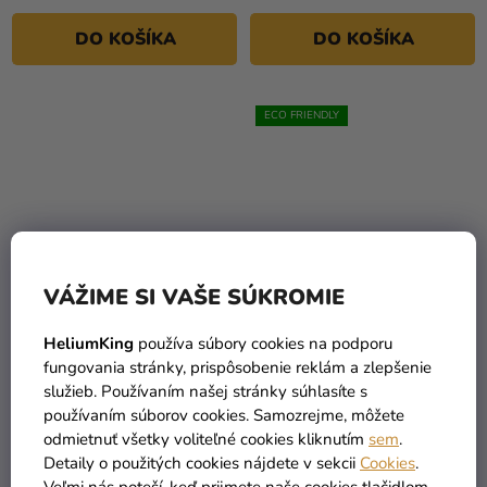
DO KOŠÍKA
DO KOŠÍKA
ECO FRIENDLY
VÁŽIME SI VAŠE SÚKROMIE
HeliumKing
používa súbory cookies na podporu
Papierové poháre - čierne
Papierové poháre -
fungovania stránky, prispôsobenie reklám a zlepšenie
270 ml 8 ks
Disney Minnie Mouse 200
služieb. Používaním našej stránky súhlasíte s
ml 8 ks
3,99 €
(–35 %)
používaním súborov cookies. Samozrejme, môžete
2,99 €
2,59 €
odmietnuť všetky voliteľné cookies kliknutím
sem
.
Detaily o použitých cookies nájdete v sekcii
Cookies
.
DO KOŠÍKA
DO KOŠÍKA
Veľmi nás poteší, keď prijmete naše cookies tlačidlom