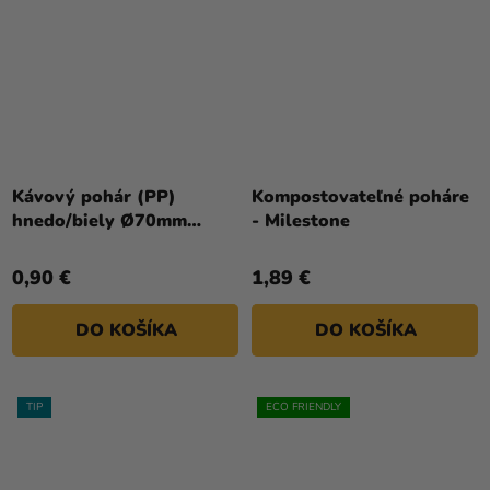
Kávový pohár (PP)
Kompostovateľné poháre
hnedo/biely Ø70mm
- Milestone
180ml [15 ks]
0,90 €
1,89 €
DO KOŠÍKA
DO KOŠÍKA
TIP
ECO FRIENDLY