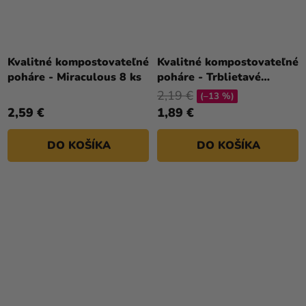
Kvalitné kompostovateľné
Kvalitné kompostovateľné
poháre - Miraculous 8 ks
poháre - Trblietavé
balóny 8 ks
2,19 €
(–13 %)
2,59 €
1,89 €
DO KOŠÍKA
DO KOŠÍKA