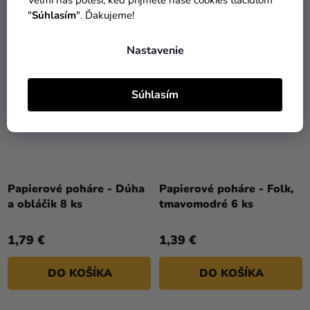
"
Súhlasím
". Ďakujeme!
ECO FRIENDLY
Nastavenie
Súhlasím
Papierové poháre - Dúha
Papierové poháre - Folk,
a obláčik 8 ks
tmavomodré 6 ks
1,79 €
1,39 €
DO KOŠÍKA
DO KOŠÍKA