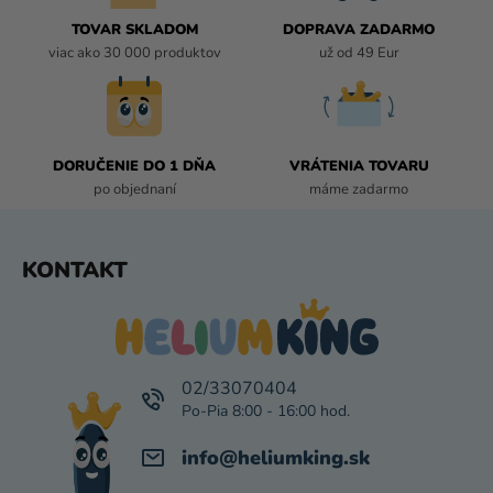
R
TOVAR SKLADOM
DOPRAVA ZADARMO
V
viac ako 30 000 produktov
už od 49 Eur
K
Y
V
Ý
P
DORUČENIE DO 1 DŇA
VRÁTENIA TOVARU
I
po objednaní
máme zadarmo
S
U
Z
KONTAKT
Á
P
Ä
T
I
02/33070404
E
info
@
heliumking.sk