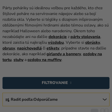
balóny
Párty poháriky sú ideálnou voľbou pre každého, kto chce
Svadba
štýlové poháre na servírovanie nápojov alebo sa bojí
rozbitia skla. Vyberte si tégliky s dizajnom inšpirovaným
Párty
obľúbenými filmovými hrdinami alebo témou oslavy, ako sú
napríklad Halloween alebo narodeniny. Okrem toho
Výzdoba
nezabúdajte ani na ďalšie
dekorácie
z
párty stolovania
,
a
ktoré zaistia tú najkrajšiu
výzdobu
. Vyberte si
obrúsky
,
doplnky
obrusy
,
napichovadlá
či
etikety
, prípadne stavte na ďalšie
dekorácie, ako napríklad
girlandy a bannery
,
ozdoby na
Karnevalové
tortu
,
stuhy
a
ozdoby na muffiny
.
kostýmy a
masky
V
Oblečenie
Ý
FILTROVANIE
P
Pečenie
I
R
Novinky
S
Radiť podľa:
Odporúčame
A
P
Darčeky
D