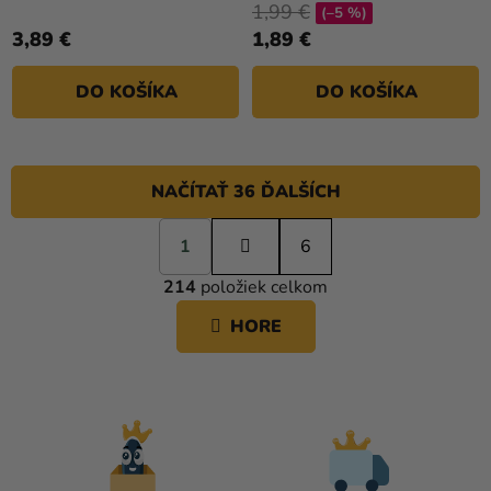
1,99 €
(–5 %)
3,89 €
1,89 €
DO KOŠÍKA
DO KOŠÍKA
NAČÍTAŤ 36 ĎALŠÍCH
S
1
t
6
O
r
214
položiek celkom
á
V
n
L
HORE
k
Á
o
D
v
A
a
C
n
i
I
e
E
P