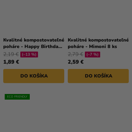
Kvalitné kompostovateľné
Kvalitné kompostovateľné
poháre - Happy Birthday
poháre - Mimoni 8 ks
8 ks
2,19 €
2,79 €
(–13 %)
(–7 %)
1,89 €
2,59 €
DO KOŠÍKA
DO KOŠÍKA
ECO FRIENDLY