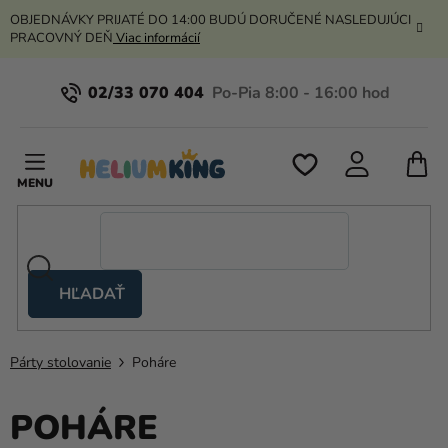
Prejsť
OBJEDNÁVKY PRIJATÉ DO 14:00 BUDÚ DORUČENÉ NASLEDUJÚCI
na
PRACOVNÝ DEŇ
Viac informácií
obsah
02/33 070 404
N
K
HĽADAŤ
Nožnicové
stany
Párty stolovanie
Poháre
Kanekalon
Hélium
POHÁRE
a