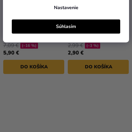
Nastavenie
Súhlasím
Krv v spreji 75 ml
Falošná krv v tube 20 ml
7,09 €
2,99 €
(–16 %)
(–3 %)
5,90 €
2,90 €
DO KOŠÍKA
DO KOŠÍKA