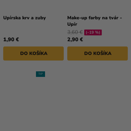
Priemerné
hodnotenie
Upírska krv a zuby
Make-up farby na tvár -
produktu
Upír
je
3,60 €
(–19 %)
5,0
1,90 €
2,90 €
z
5
DO KOŠÍKA
DO KOŠÍKA
hviezdičiek.
TIP
Priemerné