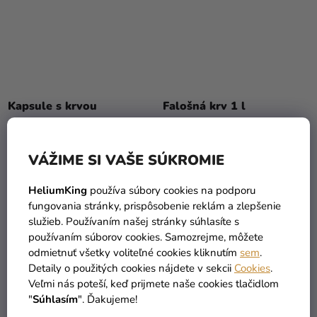
Kapsule s krvou
Falošná krv 1 l
3,19 €
16,89 €
(–9 %)
(–11 %)
2,90 €
14,90 €
VÁŽIME SI VAŠE SÚKROMIE
HeliumKing
používa súbory cookies na podporu
DO KOŠÍKA
DO KOŠÍKA
fungovania stránky, prispôsobenie reklám a zlepšenie
služieb. Používaním našej stránky súhlasíte s
používaním súborov cookies. Samozrejme, môžete
TIP
odmietnuť všetky voliteľné cookies kliknutím
sem
.
Detaily o použitých cookies nájdete v sekcii
Cookies
.
Veľmi nás poteší, keď prijmete naše cookies tlačidlom
"
Súhlasím
". Ďakujeme!