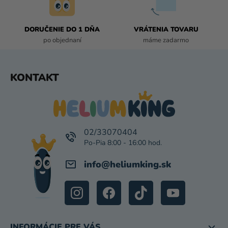
V
K
DORUČENIE DO 1 DŇA
VRÁTENIA TOVARU
Y
po objednaní
máme zadarmo
V
Ý
P
Z
KONTAKT
I
Á
S
P
U
Ä
T
I
02/33070404
E
info
@
heliumking.sk
INFORMÁCIE PRE VÁS