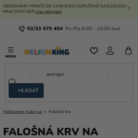
Prejsť
OBJEDNÁVKY PRIJATÉ DO 14:00 BUDÚ DORUČENÉ NASLEDUJÚCI
na
PRACOVNÝ DEŇ
Viac informácií
obsah
02/33 070 404
N
K
HĽADAŤ
Nožnicové
stany
Halloween make-up
Falošná krv
Kanekalon
Hélium
FALOŠNÁ KRV NA
a