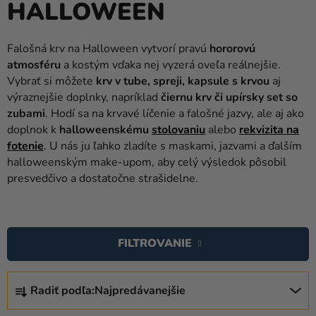
HALLOWEEN
balóny
Svadba
Falošná krv na Halloween vytvorí pravú
hororovú
atmosféru
a kostým vďaka nej vyzerá oveľa reálnejšie.
Párty
Vybrať si môžete
krv v tube, spreji, kapsule s krvou
aj
Výzdoba
výraznejšie doplnky, napríklad
čiernu krv či upírsky set so
a
zubami
. Hodí sa na krvavé líčenie a falošné jazvy, ale aj ako
doplnky
doplnok k
halloweenskému
stolovaniu
alebo
rekvizita na
fotenie
. U nás ju ľahko zladíte s maskami, jazvami a ďalším
Karnevalové
halloweenským make-upom, aby celý výsledok pôsobil
kostýmy a
presvedčivo a dostatočne strašidelne.
masky
V
Oblečenie
Ý
FILTROVANIE
Pečenie
P
I
Novinky
R
S
Radiť podľa:
Najpredávanejšie
A
Darčeky
P