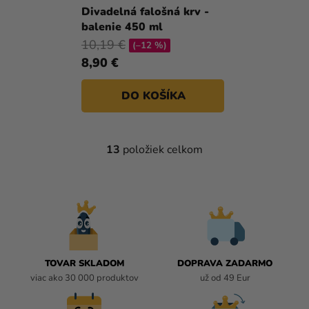
hodnotenie
Divadelná falošná krv -
produktu
balenie 450 ml
je
10,19 €
(–12 %)
5,0
8,90 €
z
5
DO KOŠÍKA
hviezdičiek.
13
položiek celkom
O
V
L
Á
D
A
C
I
TOVAR SKLADOM
DOPRAVA ZADARMO
E
viac ako 30 000 produktov
už od 49 Eur
P
R