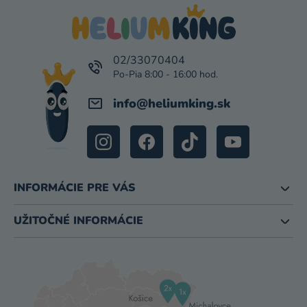
P
Ä
T
I
02/33070404
E
info
@
heliumking.sk
INFORMÁCIE PRE VÁS
UŽITOČNÉ INFORMÁCIE