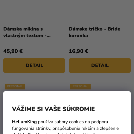
Dámska mikina s
Dámske tričko - Bride
vlastným textom -
korunka
Nevesta kvety
45,90 €
16,90 €
DETAIL
DETAIL
PERSONAL
PERSONAL
VÁŽIME SI VAŠE SÚKROMIE
HeliumKing
používa súbory cookies na podporu
fungovania stránky, prispôsobenie reklám a zlepšenie