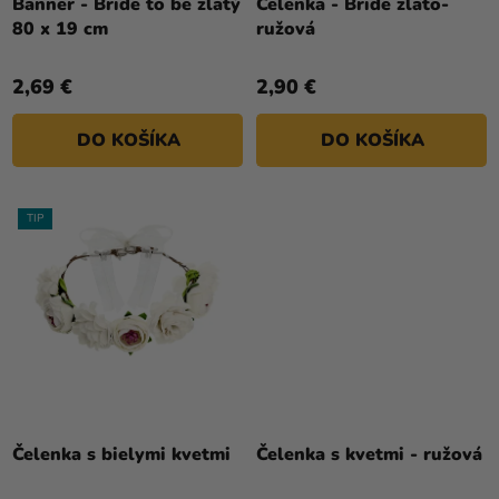
T
Banner - Bride to be zlatý
Čelenka - Bride zlato-
80 x 19 cm
ružová
O
V
2,69 €
2,90 €
DO KOŠÍKA
DO KOŠÍKA
TIP
Čelenka s bielymi kvetmi
Čelenka s kvetmi - ružová