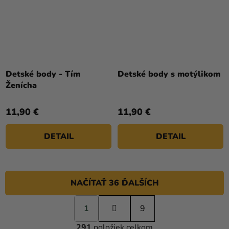
Detské body - Tím
Detské body s motýlikom
Ženícha
11,90 €
11,90 €
DETAIL
DETAIL
NAČÍTAŤ 36 ĎALŠÍCH
S
1
t
9
O
r
291
položiek celkom
á