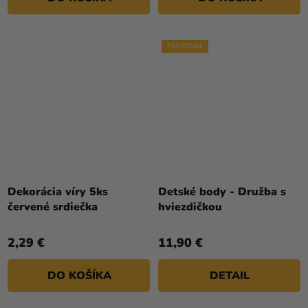
PERSONAL
Dekorácia víry 5ks
Detské body - Družba s
červené srdiečka
hviezdičkou
2,29 €
11,90 €
DO KOŠÍKA
DETAIL