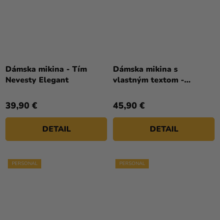
Dámska mikina - Tím
Dámska mikina s
Nevesty Elegant
vlastným textom -
Družička kvetiny
39,90 €
45,90 €
DETAIL
DETAIL
PERSONAL
PERSONAL