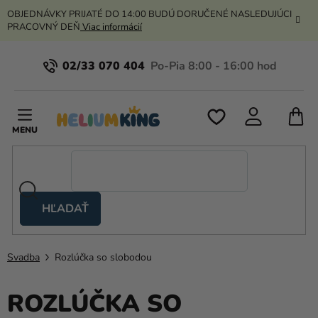
Prejsť
OBJEDNÁVKY PRIJATÉ DO 14:00 BUDÚ DORUČENÉ NASLEDUJÚCI
na
PRACOVNÝ DEŇ
Viac informácií
obsah
02/33 070 404
N
K
HĽADAŤ
Nožnicové
stany
Svadba
Rozlúčka so slobodou
Kanekalon
Hélium
ROZLÚČKA SO
a