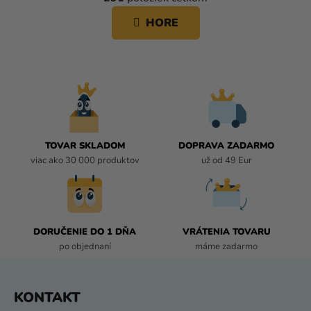
V
n
L
HORE
k
Á
o
D
v
A
a
C
n
i
I
e
E
P
R
TOVAR SKLADOM
DOPRAVA ZADARMO
V
viac ako 30 000 produktov
už od 49 Eur
K
Y
V
Ý
P
DORUČENIE DO 1 DŇA
VRÁTENIA TOVARU
I
po objednaní
máme zadarmo
S
U
Z
KONTAKT
Á