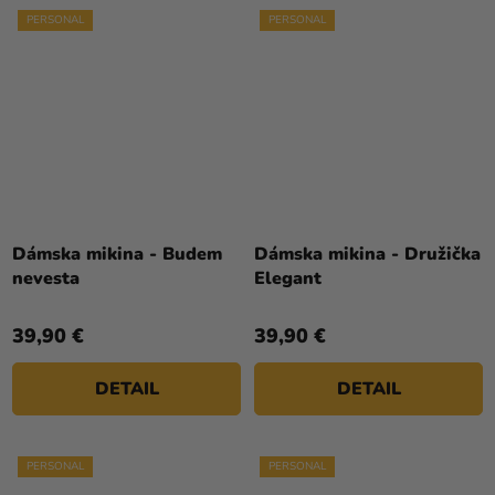
PERSONAL
PERSONAL
Dámska mikina - Budem
Dámska mikina - Družička
nevesta
Elegant
39,90 €
39,90 €
DETAIL
DETAIL
PERSONAL
PERSONAL