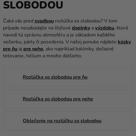
SLOBODOU
balóny
Svadba
Čaká vás pred
svadbou
rozlúčka so slobodou? V tom
prípade nezabúdajte na štýlové
doplnky
a
výzdobu
, ktorá
Párty
navodí tú správnu atmosféru a je základom každého
Výzdoba
večierku, párty či posedenia. V našej ponuke nájdete
kúsky
a
pre ňu
aj
pre neho
, ako napríklad balóniky, dočasné
doplnky
tetovanie, hélium a mnoho ďalšieho.
Karnevalové
kostýmy a
Rozlúčka so slobodou pre ňu
masky
Oblečenie
Rozlúčka so slobodou pre neho
Pečenie
Novinky
Oblečenie na rozlúčku so slobodou
Darčeky