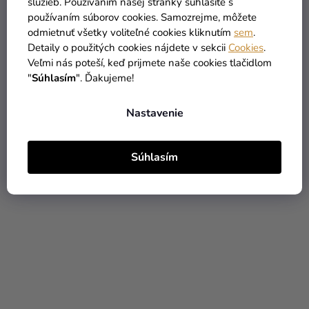
služieb. Používaním našej stránky súhlasíte s
používaním súborov cookies. Samozrejme, môžete
odmietnuť všetky voliteľné cookies kliknutím
sem
.
Dámske tričko - Bride to
Dámske tričko - Budem
Detaily o použitých cookies nájdete v sekcii
Cookies
.
be mašlička
nevesta
Veľmi nás poteší, keď prijmete naše cookies tlačidlom
"
Súhlasím
". Ďakujeme!
16,90 €
16,90 €
Nastavenie
DETAIL
DETAIL
Súhlasím
PERSONAL
PERSONAL