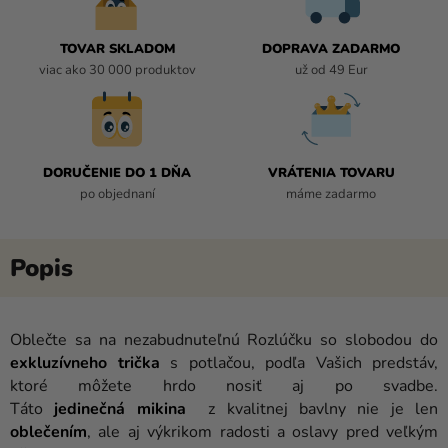
TOVAR SKLADOM
DOPRAVA ZADARMO
viac ako 30 000 produktov
už od 49 Eur
DORUČENIE DO 1 DŇA
VRÁTENIA TOVARU
po objednaní
máme zadarmo
Oblečte sa na nezabudnuteľnú Rozlúčku so slobodou do
exkluzívneho
trička
s potlačou, podľa Vašich predstáv,
ktoré môžete hrdo nosiť aj po svadbe.
Táto
jedinečná
mikina
z kvalitnej bavlny nie je len
oblečením
, ale aj výkrikom radosti a oslavy pred veľkým