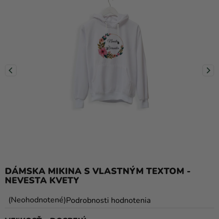
balóny
Svadba
Párty
Výzdoba
a
doplnky
Karnevalové
kostýmy a
masky
Oblečenie
DÁMSKA MIKINA S VLASTNÝM TEXTOM -
Pečenie
NEVESTA KVETY
Novinky
Priemerné
Neohodnotené
Podrobnosti hodnotenia
Darčeky
hodnotenie