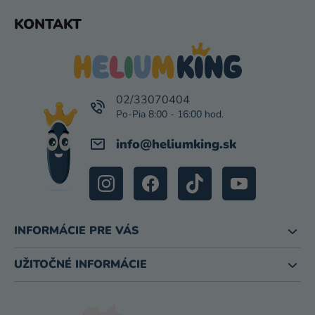
Z
KONTAKT
Á
P
Ä
T
I
02/33070404
E
info
@
heliumking.sk
INFORMÁCIE PRE VÁS
UŽITOČNÉ INFORMÁCIE