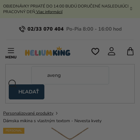
Prejsť
OBJEDNÁVKY PRIJATÉ DO 14:00 BUDÚ DORUČENÉ NASLEDUJÚCI
na
PRACOVNÝ DEŇ
Viac informácií
obsah
02/33 070 404
N
K
HĽADAŤ
Nožnicové
stany
Personalizované produkty
Kanekalon
Dámska mikina s vlastným textom - Nevesta kvety
Hélium
PERSONAL
a