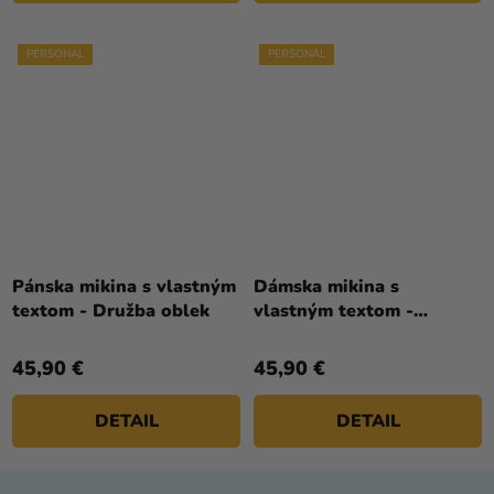
PERSONAL
PERSONAL
Pánska mikina s vlastným
Dámska mikina s
textom - Družba oblek
vlastným textom -
Družička kvetiny
45,90 €
45,90 €
DETAIL
DETAIL