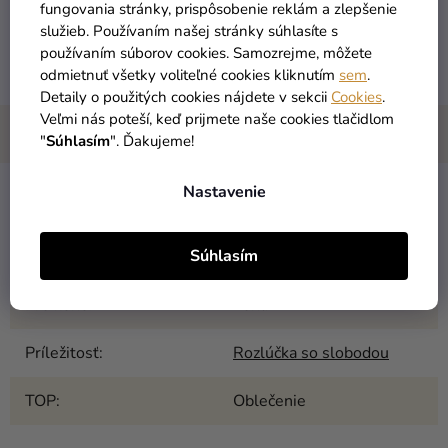
fungovania stránky, prispôsobenie reklám a zlepšenie
služieb. Používaním našej stránky súhlasíte s
používaním súborov cookies. Samozrejme, môžete
odmietnuť všetky voliteľné cookies kliknutím
sem
.
Detaily o použitých cookies nájdete v sekcii
Cookies
.
Veľmi nás poteší, keď prijmete naše cookies tlačidlom
"
Súhlasím
". Ďakujeme!
Nastavenie
Kategória
:
Personalizované produkty
Súhlasím
EAN
:
Zvoľte variant
Pre koho
:
Žena
Príležitosť
:
Rozlúčka so slobodou
TOP
:
Oblečenie