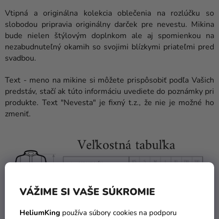
Vtipná a originálna kolekcia oblečenia na rozlúčku so
slobodou pripravia originálny darček pre nevestu. Mikina
bude nielen štýlovým doplnkom ale aj spomienkou na
nezabudnuteľný okamih so svojimi blízkymi priateľmi pred
svadbou.
Text - meno na mikine si môžete prispôsobiť podľa Vašich
predstáv, stačí ak túto informáciu uvediete do poznámky pri
produkte. Text "Nevesta" je fixný t.z., že nie je možné ho
zmeniť.
VÁŽIME SI VAŠE SÚKROMIE
HeliumKing
používa súbory cookies na podporu