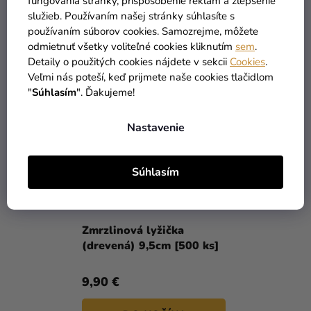
12,90 €
6,90 €
fungovania stránky, prispôsobenie reklám a zlepšenie
služieb. Používaním našej stránky súhlasíte s
používaním súborov cookies. Samozrejme, môžete
DO KOŠÍKA
DO KOŠÍKA
odmietnuť všetky voliteľné cookies kliknutím
sem
.
Detaily o použitých cookies nájdete v sekcii
Cookies
.
Veľmi nás poteší, keď prijmete naše cookies tlačidlom
"
Súhlasím
". Ďakujeme!
Nastavenie
Súhlasím
Zmrzlinová lyžička
(drevená) 9,5cm [500 ks]
9,90 €