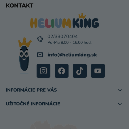
Z
KONTAKT
I
Á
S
P
U
Ä
T
I
02/33070404
E
info
@
heliumking.sk
INFORMÁCIE PRE VÁS
UŽITOČNÉ INFORMÁCIE