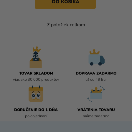
DO KOŠÍKA
7
položiek celkom
O
V
L
Á
D
A
C
I
TOVAR SKLADOM
DOPRAVA ZADARMO
E
viac ako 30 000 produktov
už od 49 Eur
P
R
V
K
DORUČENIE DO 1 DŇA
VRÁTENIA TOVARU
Y
po objednaní
máme zadarmo
V
Ý
P