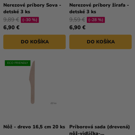
a merch
T
Nerezové príbory Sova -
Nerezové príbory žirafa -
detské 3 ks
detské 3 ks
O
Sviatky
9,89 €
9,59 €
V
(–30 %)
(–28 %)
Kreatívne
6,90 €
6,90 €
potreby
DO KOŠÍKA
DO KOŠÍKA
Personalizované
produkty
ECO FRIENDLY
Témy
Výpredaj
O
nás
Párty
Blog
Nôž - drevo 16,5 cm 20 ks
Príborová sada (drevená)
Kontakt
nôž-vidlička-