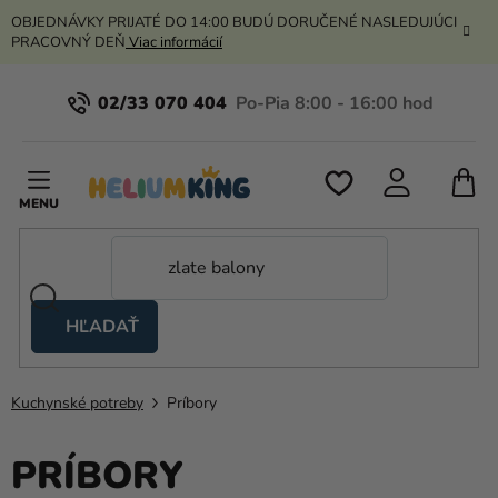
Prejsť
OBJEDNÁVKY PRIJATÉ DO 14:00 BUDÚ DORUČENÉ NASLEDUJÚCI
na
PRACOVNÝ DEŇ
Viac informácií
obsah
02/33 070 404
N
K
HĽADAŤ
Nožnicové
stany
Kuchynské potreby
Príbory
Kanekalon
Hélium
PRÍBORY
a