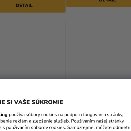
DETAIL
E SI VAŠE SÚKROMIE
tričko Harry Potter -
Pánske tričko Harry Potter 
 sivé
Rokfort Trojčarodejnícky Tu
ing
používa súbory cookies na podporu fungovania stránky,
čierne
benie reklám a zlepšenie služieb. Používaním našej stránky
te s používaním súborov cookies. Samozrejme, môžete odmietn
€
11,90 €