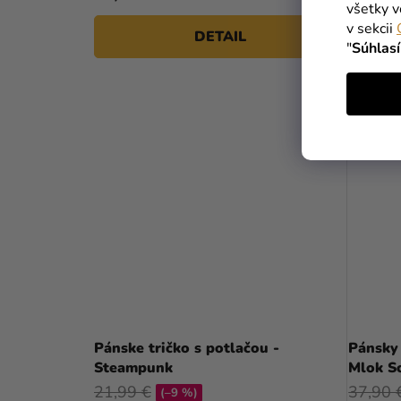
všetky v
v sekcii
DETAIL
"
Súhlas
VÝPREDA
Pánske tričko s potlačou -
Pánsky 
Steampunk
Mlok S
21,99 €
37,90 
(–9 %)