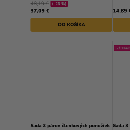
48,19 €
(–23 %)
5,0
37,09 €
14,89 
z
5
DO KOŠÍKA
hviezdičiek.
VÝPREDA
Sada 3 párov členkových ponožiek
Sada 3 