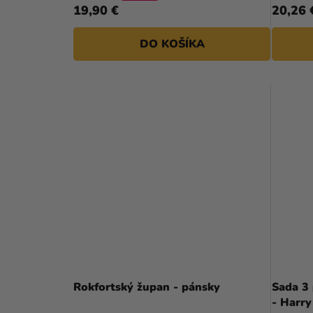
19,90 €
20,26 
DO KOŠÍKA
Priemerné
hodnotenie
Rokfortský župan - pánsky
Sada 3
produktu
- Harry
je