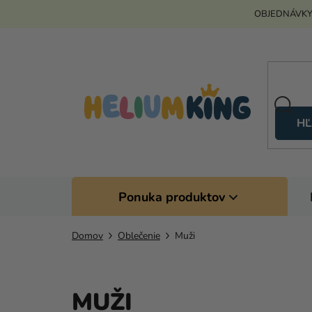
Prejsť
OBJEDNÁVKY
na
obsah
HĽ
Ponuka produktov
Domov
Oblečenie
Muži
MUŽI