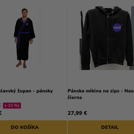
hlavský župan - pánsky
Pánska mikina na zips - Nas
čierna
€
(–23 %)
€
27,99 €
DO KOŠÍKA
DETAIL