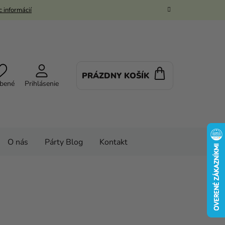
 informácií
PRÁZDNY KOŠÍK
NÁKUPNÝ
bené
Prihlásenie
KOŠÍK
O nás
Párty Blog
Kontakt