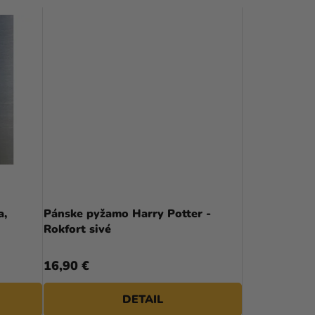
D
E
N
I
E
P
R
O
D
a,
Pánske pyžamo Harry Potter -
Rokfort sivé
U
K
16,90 €
T
DETAIL
O