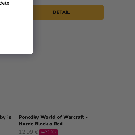
jdete
DETAIL
by is
Ponožky World of Warcraft -
Horde Black a Red
12,99 €
(–23 %)