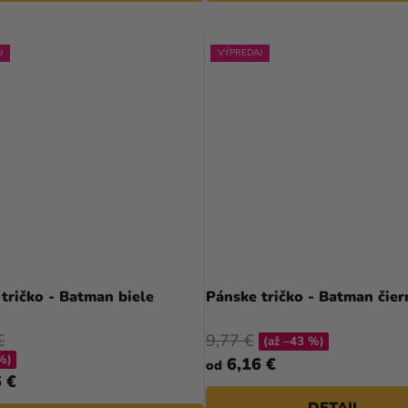
J
VÝPREDAJ
tričko - Batman biele
Pánske tričko - Batman čier
€
9,77 €
(až –43 %)
%)
6,16 €
od
 €
DETAIL