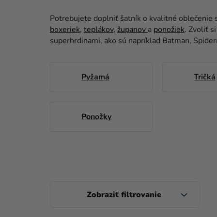
Potrebujete doplniť šatník o kvalitné oblečeni
boxeriek
,
teplákov
,
županov
a
ponožiek
. Zvoliť 
superhrdinami, ako sú napríklad Batman, Spiderm
Pyžamá
Tričká
Ponožky
B
O