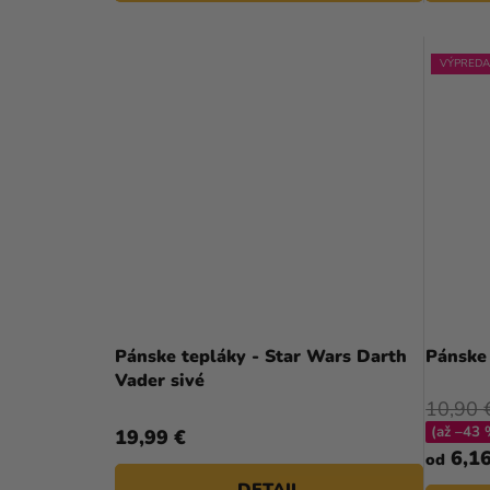
V
VÝPREDA
Pánske tepláky - Star Wars Darth
Pánske 
Vader sivé
10,90 
(až –43 
19,99 €
6,16
od
DETAIL