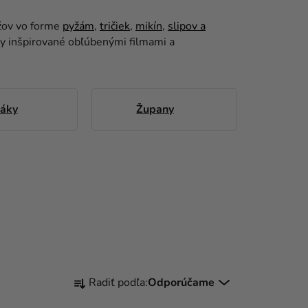
užov vo forme
pyžám
,
tričiek
,
mikín
,
slipov a
vy inšpirované obľúbenými filmami a
láky
Župany
R
Radiť podľa:
Odporúčame
A