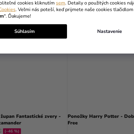
oliteľné cookies kliknutím
sem
. Detaily o použitých cookies ná
Cookies
. Veľmi nás poteší, keď prijmete naše cookies tlačidlom
DETAIL
DETAIL
ím
". Ďakujeme!
Súhlasím
Nastavenie
J
župan Fantastické zvery -
Ponožky Harry Potter - Dob
camander
Free
€
(–46 %)