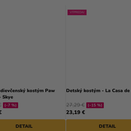
VÝPREDAJ
 dievčenský kostým Paw
Detský kostým - La Casa de
- Skye
€
27,29 €
(–7 %)
(–15 %)
€
23,19 €
DETAIL
DETAIL