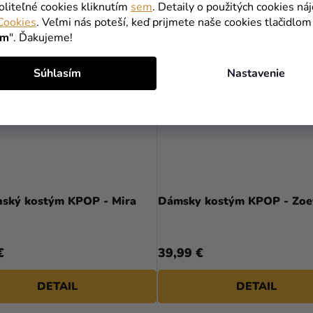
oliteľné cookies kliknutím
sem
. Detaily o použitých cookies ná
Cookies
. Veľmi nás poteší, keď prijmete naše cookies tlačidlom
ím
". Ďakujeme!
Súhlasím
Nastavenie
nský kostým KPOP - Mira
Dámsky kostým KPOP - Zoe
€
39,99 €
DETAIL
DETAIL