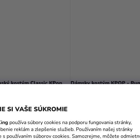
nský kostým Classic KPop
Dámsky kostým KPOP - Ru
 - Rumi
€
39,99 €
E SI VAŠE SÚKROMIE
DETAIL
DETAIL
ing
používa súbory cookies na podporu fungovania stránky,
benie reklám a zlepšenie služieb. Používaním našej stránky
te s používaním súborov cookies. Samozrejme, môžete odmietn