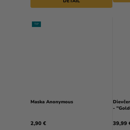
DETAIL
TIP
Maska Anonymous
Dievče
- "Gol
2,90 €
39,99 