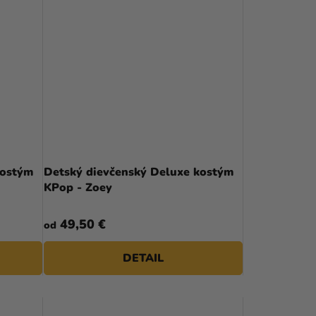
kostým
Detský dievčenský Deluxe kostým
KPop - Zoey
49,50 €
od
DETAIL