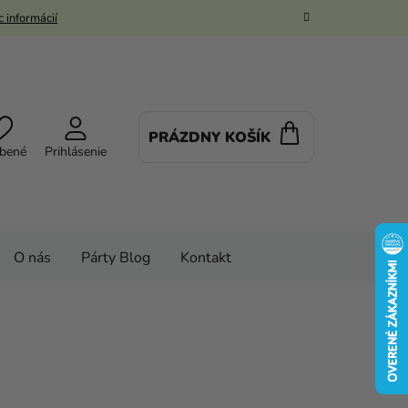
 informácií
PRÁZDNY KOŠÍK
NÁKUPNÝ
bené
Prihlásenie
KOŠÍK
O nás
Párty Blog
Kontakt