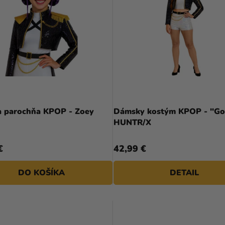
 parochňa KPOP - Zoey
Dámsky kostým KPOP - "Go
HUNTR/X
€
42,99 €
DO KOŠÍKA
DETAIL