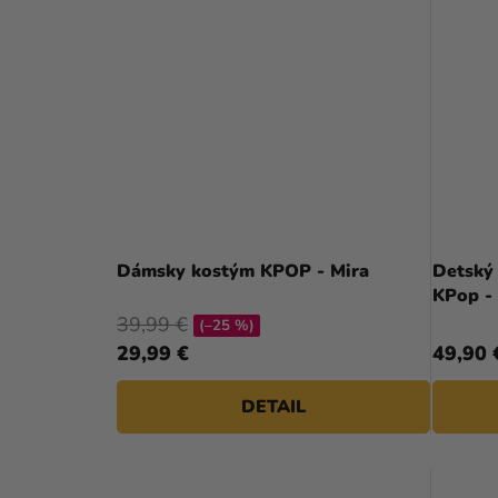
Dámsky kostým KPOP - Mira
Detský
KPop -
39,99 €
(–25 %)
29,99 €
49,90 
DETAIL