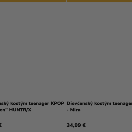
nský kostým teenager KPOP
Dievčenský kostým teenag
den" HUNTR/X
- Mira
€
34,99 €