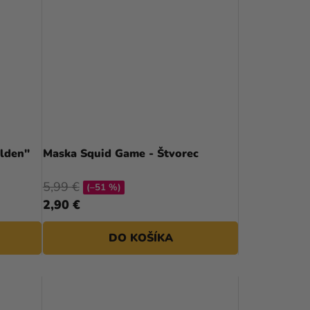
N
I
E
P
R
O
D
lden"
Maska Squid Game - Štvorec
U
5,99 €
(–51 %)
K
2,90 €
T
DO KOŠÍKA
O
V