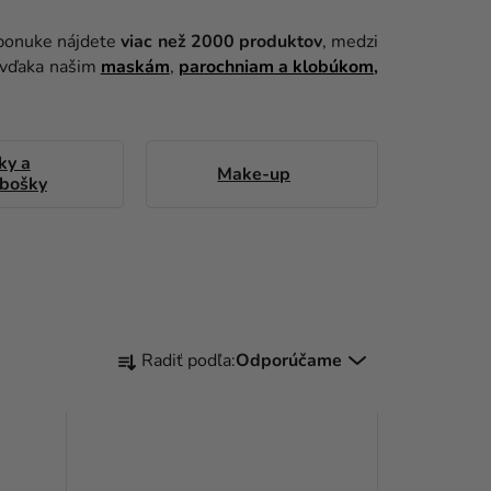
 ponuke nájdete
viac než 2000 produktov
, medzi
j vďaka našim
maskám
,
parochniam a klobúkom
,
ky a
Make-up
abošky
R
Radiť podľa:
Odporúčame
A
D
E