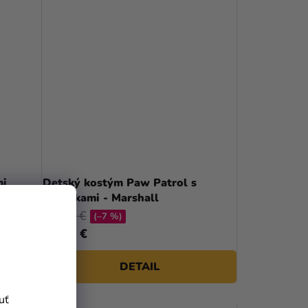
mi
Detský kostým Paw Patrol s
doplnkami - Marshall
26,99 €
(–7 %)
24,99 €
DETAIL
uť