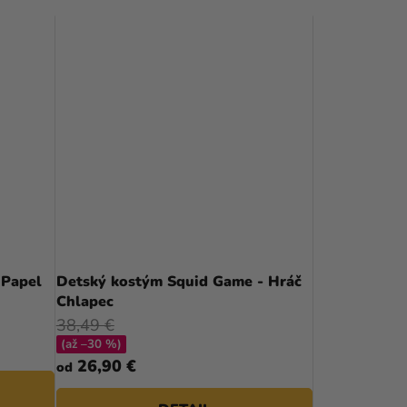
 Papel
Detský kostým Squid Game - Hráč
Chlapec
38,49 €
(až –30 %)
26,90 €
od