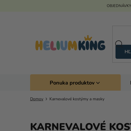
Prejsť
OBJEDNÁVKY
na
obsah
HĽ
Ponuka produktov
Domov
Karnevalové kostýmy a masky
KARNEVALOVÉ KOS