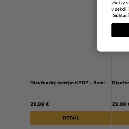
všetky v
v sekcii
"
Súhlas
Dievčenský kostým KPOP - Rumi
Dievče
29,99 €
29,99 
DETAIL