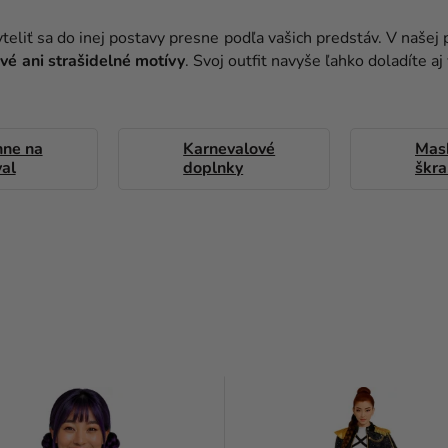
liť sa do inej postavy presne podľa vašich predstáv. V našej
ové ani strašidelné motívy
.
Svoj outfit navyše ľahko doladíte a
hne na
Karnevalové
Mas
al
doplnky
škr