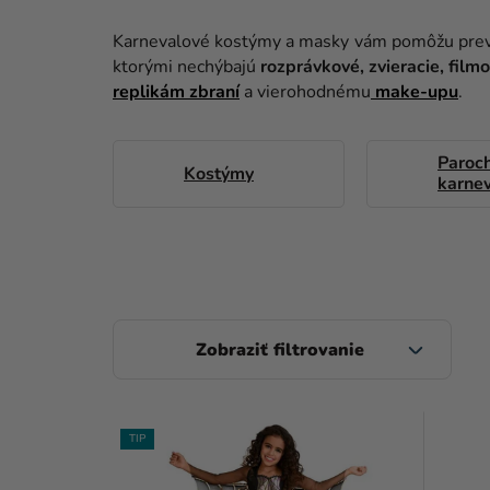
Karnevalové kostýmy a masky vám pomôžu prevte
ktorými nechýbajú
rozprávkové, zvieracie, film
replikám zbraní
a vierohodnému
make-upu
.
Paroc
Kostýmy
karnev
B
O
Č
V
N
TIP
Ý