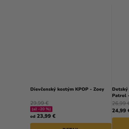
Dievčenský kostým KPOP - Zoey
Detský
Patrol 
29,99 €
26,99 
(až –20 %)
24,99 
23,99 €
od